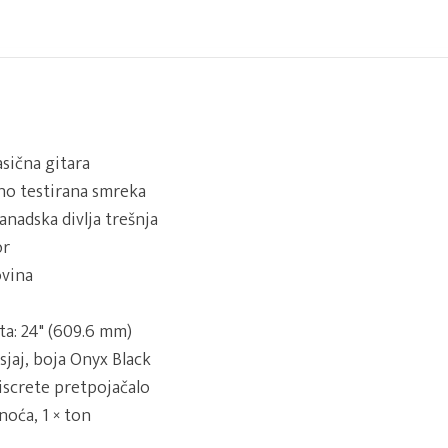
asična gitara
no testirana smreka
kanadska divlja trešnja
or
ovina
ta: 24" (609.6 mm)
 sjaj, boja Onyx Black
iscrete pretpojačalo
noća, 1 × ton