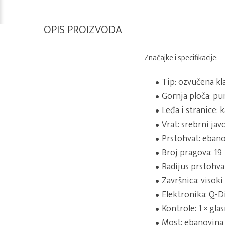
OPIS PROIZVODA
Značajke i specifikacije:
Tip: ozvučena kl
Gornja ploča: pu
Leđa i stranice: 
Vrat: srebrni jav
Prstohvat: eban
Broj pragova: 19
Radijus prstohva
Završnica: visoki
Elektronika: Q-D
Kontrole: 1 × glas
Most: ebanovina