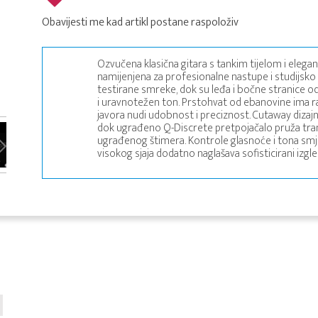
Obavijesti me kad artikl postane raspoloživ
Ozvučena klasična gitara s tankim tijelom i elega
namijenjena za profesionalne nastupe i studijsko
testirane smreke, dok su leđa i bočne stranice od
i uravnotežen ton. Prstohvat od ebanovine ima ra
javora nudi udobnost i preciznost. Cutaway dizajn
dok ugrađeno Q-Discrete pretpojačalo pruža tran
ugrađenog štimera. Kontrole glasnoće i tona smj
visokog sjaja dodatno naglašava sofisticirani izgl