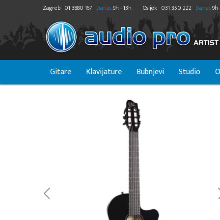
Zagreb
01 3880 167
Danas
9h - 13h
Osijek
031 350 222
Danas
9h 
Gitare
Klavijature
Bubnjevi
Studio
O