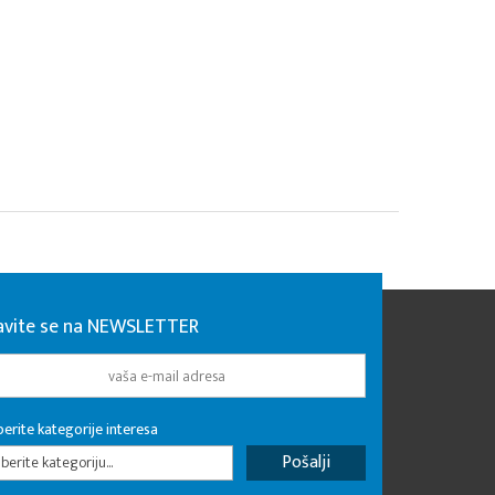
javite se na NEWSLETTER
erite kategorije interesa
erite kategoriju...