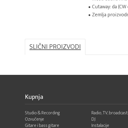
Cutaway: da (CW 
Zemlja proizvod
SLIČNI PROIZVODI
Kupnja
Studio & Recording
Radio, TV, broadcast
Ozvučenje
DJ
Gitare i bass gitare
Instalacije