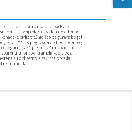
ntnom završnicom u nijansi Onyx Black,
 snimanje. Gornja ploča izrađena je od puno
 kanadske divlje trešnje, što osigurava bogat
dijus od 24" i 19 pragova, a vrat od srebrnog
 omogućuje lakši pristup višim pozicijama,
sparentnu i prirodnu amplifikaciju bez
eštene su diskretno, a završna obrada
ed instrumenta.