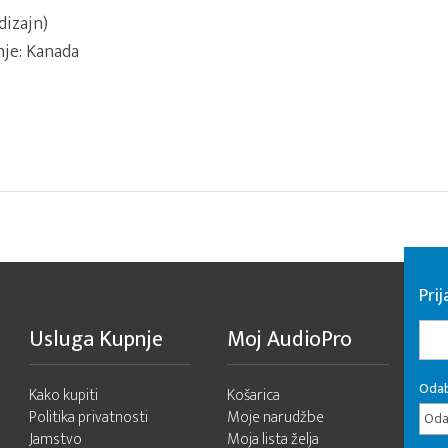
dizajn)
nje: Kanada
Pri
Usluga Kupnje
Moj AudioPro
Odab
Kako kupiti
Košarica
Politika privatnosti
Moje narudžbe
Odab
Jamstvo
Moja lista želja