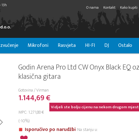
- 13h
O nama
Kontakt
Kako kupiti
zvučenje
Mikrofoni
Rasvjeta
HI-FI
DJ
Ostalo
Godin Arena Pro Ltd CW Onyx Black EQ o
klasična gitara
Gotovina / Virman
1.144,69 €
Vidjeli ste bolju cijenu na nekom drugom mjest
MPC: 1.271,88 €
(-10%)
Isporučivo po narudžbi
Na stanju u: