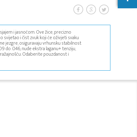
 sjajem i jasnoćom. Ove žice, precizno
svijetao i čist zvuk koji će oživjeti svaku
e jezgre, osiguravaju vrhunsku stabilnost
09 do .046, nude ekstra laganu+ tenziju,
zražajnošću. Odaberite pouzdanost i