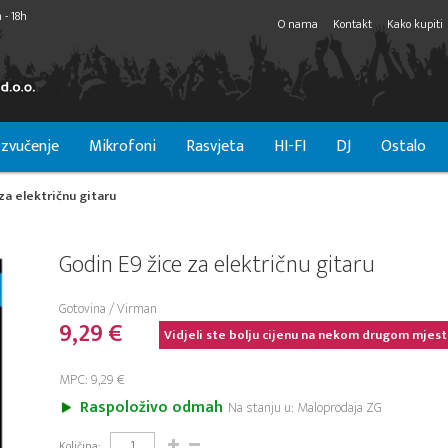
 - 18h
O nama
Kontakt
Kako kupiti
zvučenje
Mikrofoni
Rasvjeta
HI-FI
DJ
Ostalo
za električnu gitaru
Godin E9 žice za električnu gitaru
Gotovina / Virman
9,29 €
Vidjeli ste bolju cijenu na nekom drugom mjest
MPC: 9,29 €
Raspoloživo odmah
Na stanju u: Maloprodaja ZG
Količina: