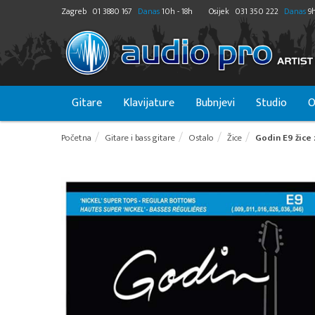
Zagreb
01 3880 167
Danas
10h - 18h
Osijek
031 350 222
Danas
9h
Gitare
Klavijature
Bubnjevi
Studio
O
Početna
Gitare i bass gitare
Ostalo
Žice
Godin E9 žice 