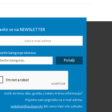
javite se na NEWSLETTER
erite kategorije interesa
erite kategoriju...
Uočili ste krivu sliku, grešku u tekstu ili krivu informaciju?
Prijavite nam pogrešku na e-mail adresu:
webshop@audiopro.hr
Biti ćemo Vam vrlo zahvalni.