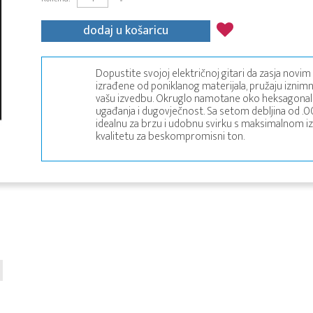
dodaj u košaricu
Dopustite svojoj električnoj gitari da zasja novim
izrađene od poniklanog materijala, pružaju iznimno 
vašu izvedbu. Okruglo namotane oko heksagonaln
ugađanja i dugovječnost. Sa setom debljina od .0
idealnu za brzu i udobnu svirku s maksimalnom i
kvalitetu za beskompromisni ton.