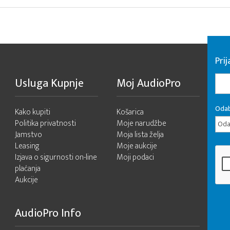
Pri
Usluga Kupnje
Moj AudioPro
Odab
Kako kupiti
Košarica
Politika privatnosti
Moje narudžbe
Odab
Jamstvo
Moja lista želja
Leasing
Moje aukcije
Izjava o sigurnosti on-line
Moji podaci
plaćanja
Aukcije
AudioPro Info