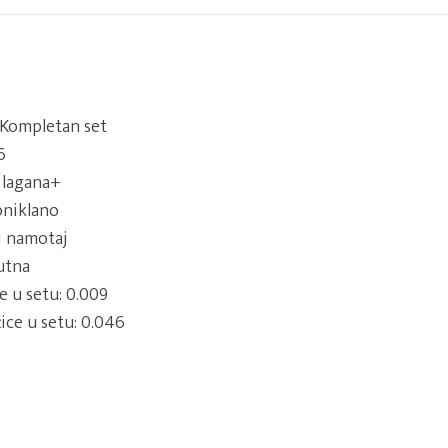
 Kompletan set
6
 lagana+
oniklano
i namotaj
utna
e u setu: 0.009
ice u setu: 0.046