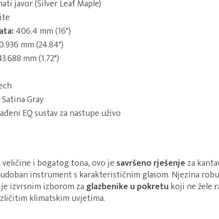
ati javor (Silver Leaf Maple)
ite
ata:
406.4 mm (16")
0.936 mm (24.84")
3.688 mm (1.72")
ech
Satina Gray
ađeni EQ sustav za nastupe uživo
 veličine i bogatog tona, ovo je
savršeno rješenje
za kantau
e udoban instrument s karakterističnim glasom. Njezina robu
 je izvrsnim izborom za
glazbenike u pokretu
koji ne žele 
zličitim klimatskim uvjetima.