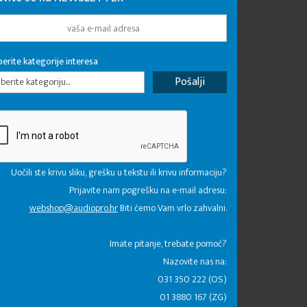
erite kategorije interesa
erite kategoriju...
Uočili ste krivu sliku, grešku u tekstu ili krivu informaciju?
Prijavite nam pogrešku na e-mail adresu:
webshop@audiopro.hr
Biti ćemo Vam vrlo zahvalni.
​Imate pitanje, trebate pomoć?
Nazovite nas na:
031 350 222 (OS)
01 3880 167 (ZG)