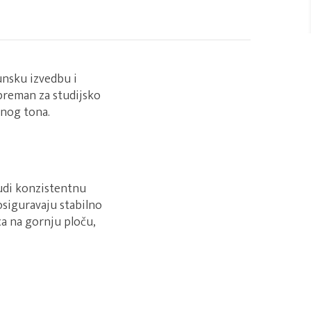
unsku izvedbu i
spreman za studijsko
čnog tona.
udi konzistentnu
osiguravaju stabilno
a na gornju ploču,