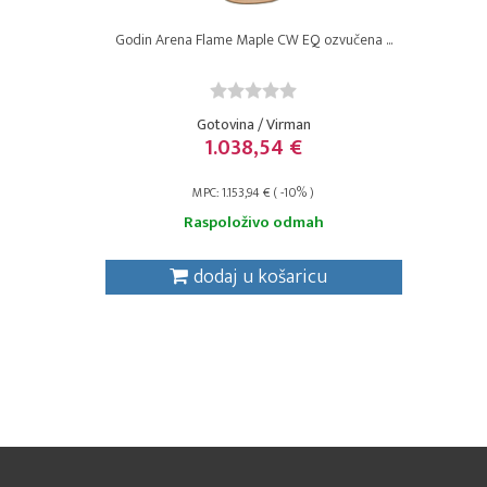
Godin Arena Flame Maple CW EQ ozvučena ...
Gotovina / Virman
1.038,54 €
MPC: 1.153,94 € ( -10% )
Raspoloživo odmah
dodaj u košaricu