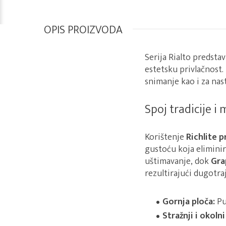
OPIS PROIZVODA
Serija Rialto predst
estetsku privlačnost.
snimanje kao i za nas
Spoj tradicije i
Korištenje
Richlite 
gustoću koja eliminir
uštimavanje, dok
Gra
rezultirajući dugotr
Gornja ploča:
Pu
Stražnji i okolni