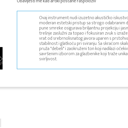
Obavijesti me kad artikl postane raspoloživ
Ovaj instrument nudi izuzetno akustičko iskustvo
moderan estetski pristup sa strogo odabranim
pune smreke osigurava briljantnu projekciju i jasn
trešnje zaslužni za topao i fokusiran zvuk s iz
vrat od srebrnolisnatog javora uparen s prstohva
stabilnost i glatkoću pri sviranju. Sa skraćom s
pruža "debeli" i zaokruženi ton koji nadilazi očeki
savršenim izborom za glazbenike koji traže unikat
svirljivost.