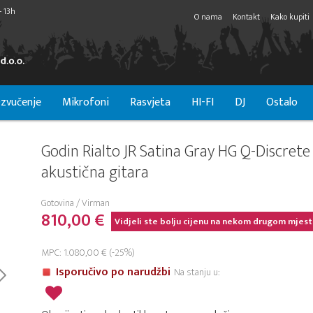
- 13h
O nama
Kontakt
Kako kupiti
zvučenje
Mikrofoni
Rasvjeta
HI-FI
DJ
Ostalo
Godin Rialto JR Satina Gray HG Q-Discrete
akustična gitara
Gotovina / Virman
810,00 €
Vidjeli ste bolju cijenu na nekom drugom mjest
MPC: 1.080,00 € (-25%)
Isporučivo po narudžbi
Na stanju u: