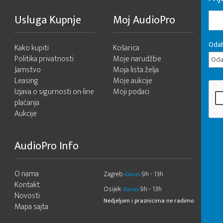
Usluga Kupnje
Moj AudioPro
Odab
Kako kupiti
Košarica
Politika privatnosti
Moje narudžbe
Odab
Jamstvo
Moja lista želja
Leasing
Moje aukcije
Izjava o sigurnosti on-line
Moji podaci
plaćanja
Aukcije
AudioPro Info
O nama
Zagreb
9h - 13h
danas
Kontakt
Osijek
9h - 13h
danas
Novosti
Nedjeljom i praznicima ne radimo
Mapa sajta