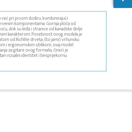
 već pri prvom dodiru, kombinirajući
 drvenim komponentama. Gornja ploča od
oću, dok su leđa i stranice od kanadske divlje
raženim karakterom. Posebnost ovog modela je
tom od Richlite drveta, što jamči vrhunsku
kalom i ergonomskim oblikom, ovaj model
vanja za gitare ovog formata, čineći je
an vizualni identitet i besprijekornu