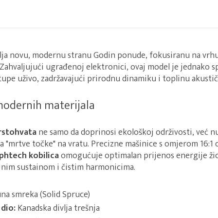
avlja novu, modernu stranu Godin ponude, fokusiranu na vrh
 Zahvaljujući ugrađenoj elektronici, ovaj model je jednako 
tupe uživo, zadržavajući prirodnu dinamiku i toplinu akusti
 modernih materijala
prstohvata
ne samo da doprinosi ekološkoj održivosti, već n
a "mrtve točke" na vratu. Precizne mašinice s omjerom 16:1 
phtech kobilica
omogućuje optimalan prijenos energije žic
ajnim sustainom i čistim harmonicima.
na smreka (Solid Spruce)
 dio:
Kanadska divlja trešnja