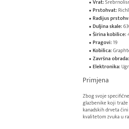
Vrat:
Srebrnolisn
Prstohvat:
Richl
Radijus prstohv
Duljina skale:
63
Širina kobilice:
4
Pragovi:
19
Kobilica:
Grapht
Završna obrada:
Elektronika:
Ugr
Primjena
Zbog svoje specifične
glazbenike koji traž
kanadskih drveta čini
kvalitetom zvuka u ra