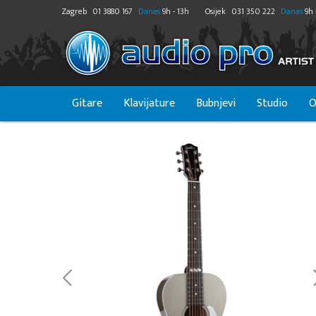
Zagreb
01 3880 167
Danas
9h - 13h
Osijek
031 350 222
Danas
9h 
Gitare
Klavijature
Bubnjevi
Studio
O