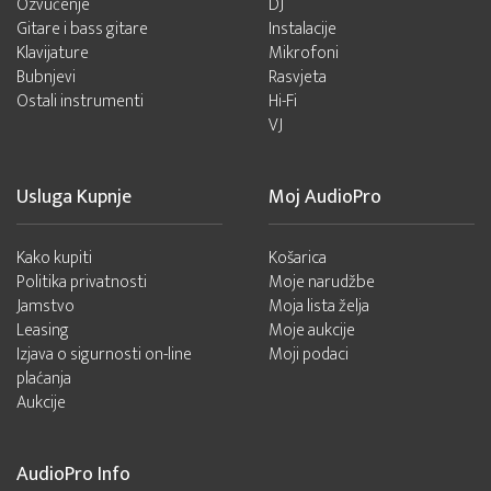
Ozvučenje
DJ
Gitare i bass gitare
Instalacije
Klavijature
Mikrofoni
Bubnjevi
Rasvjeta
Ostali instrumenti
Hi-Fi
VJ
Usluga Kupnje
Moj AudioPro
Kako kupiti
Košarica
Politika privatnosti
Moje narudžbe
Jamstvo
Moja lista želja
Leasing
Moje aukcije
Izjava o sigurnosti on-line
Moji podaci
plaćanja
Aukcije
AudioPro Info