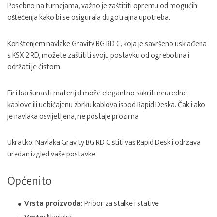
Posebno na turnejama, važno je zaštititi opremu od mogućih
oštećenja kako bi se osigurala dugotrajna upotreba.
Korištenjem navlake Gravity BG RD C, koja je savršeno usklađena
s KSX 2 RD, možete zaštititi svoju postavku od ogrebotina i
održati je čistom.
Fini baršunasti materijal može elegantno sakriti neuredne
kablove ili uobičajenu zbrku kablova ispod Rapid Deska. Čak i ako
je navlaka osvijetljena, ne postaje prozirna.
Ukratko: Navlaka Gravity BG RD C štiti vaš Rapid Desk i održava
uredan izgled vaše postavke.
Općenito
Vrsta proizvoda:
Pribor za stalke i stative