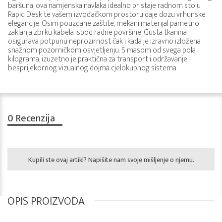
baršuna, ova namjenska navlaka idealno pristaje radnom stolu
Rapid Desk te vašem izvođačkom prostoru daje dozu vrhunske
elegancije. Osim pouzdane zaštite, mekani materijal pametno
zaklanja zbrku kabela ispod radne površine. Gusta tkanina
osigurava potpunu neprozirnost čak i kada je izravno izložena
snažnom pozorničkom osvjetljenju. S masom od svega pola
kilograma, izuzetno je praktična za transport i održavanje
besprijekornog vizualnog dojma cjelokupnog sistema.
0
Recenzija
Kupili ste ovaj artikl? Napišite nam svoje mišljenje o njemu.
OPIS PROIZVODA