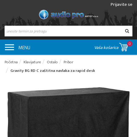
Prijavite se
0
MENU
Vaša košarica
Početna
Klavijature
Ostalo
Pribor
Gravity BG RD C zaštitna navlaka za rapid desk