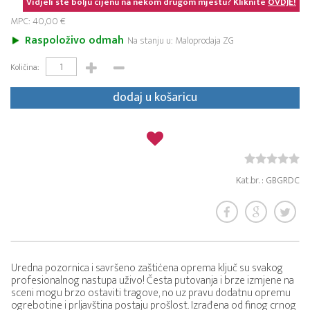
Vidjeli ste bolju cijenu na nekom drugom mjestu? Kliknite
OVDJE!
MPC: 40,00 €
Raspoloživo odmah
Na stanju u: Maloprodaja ZG
Količina:
dodaj u košaricu
Kat.br. : GBGRDC
Uredna pozornica i savršeno zaštićena oprema ključ su svakog
profesionalnog nastupa uživo! Česta putovanja i brze izmjene na
sceni mogu brzo ostaviti tragove, no uz pravu dodatnu opremu
ogrebotine i prljavština postaju prošlost. Izrađena od finog crnog