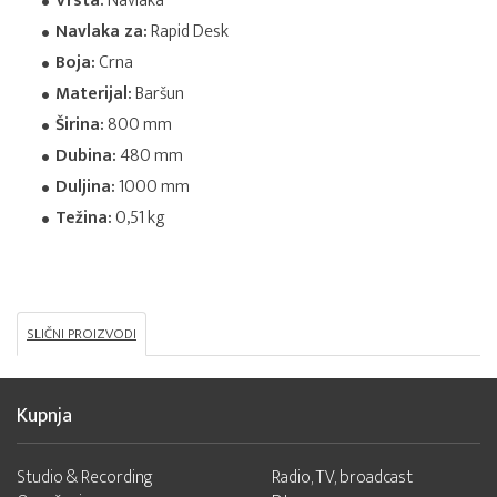
Vrsta:
Navlaka
Navlaka za:
Rapid Desk
Boja:
Crna
Materijal:
Baršun
Širina:
800 mm
Dubina:
480 mm
Duljina:
1000 mm
Težina:
0,51 kg
SLIČNI PROIZVODI
Kupnja
Studio & Recording
Radio, TV, broadcast