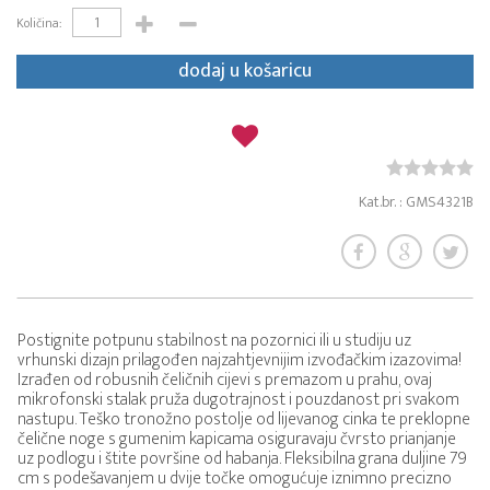
Količina:
dodaj u košaricu
Kat.br. : GMS4321B
Postignite potpunu stabilnost na pozornici ili u studiju uz
vrhunski dizajn prilagođen najzahtjevnijim izvođačkim izazovima!
Izrađen od robusnih čeličnih cijevi s premazom u prahu, ovaj
mikrofonski stalak pruža dugotrajnost i pouzdanost pri svakom
nastupu. Teško tronožno postolje od lijevanog cinka te preklopne
čelične noge s gumenim kapicama osiguravaju čvrsto prianjanje
uz podlogu i štite površine od habanja. Fleksibilna grana duljine 79
cm s podešavanjem u dvije točke omogućuje iznimno precizno