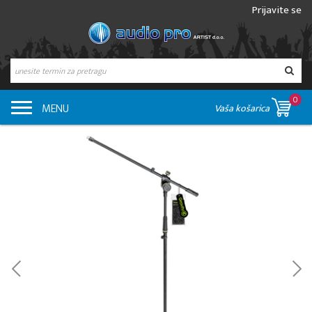
Prijavite se
0
MENU
Vaša košarica