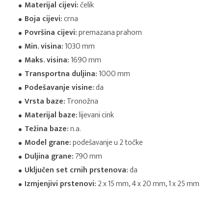
Materijal cijevi:
čelik
Boja cijevi:
crna
Površina cijevi:
premazana prahom
Min. visina:
1030 mm
Maks. visina:
1690 mm
Transportna duljina:
1000 mm
Podešavanje visine:
da
Vrsta baze:
Tronožna
Materijal baze:
lijevani cink
Težina baze:
n.a.
Model grane:
podešavanje u 2 točke
Duljina grane:
790 mm
Uključen set crnih prstenova:
da
Izmjenjivi prstenovi:
2 x 15 mm, 4 x 20 mm, 1 x 25 mm