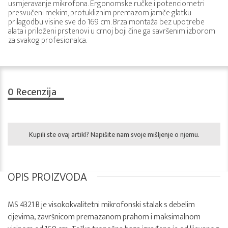
usmjeravanje mikrofona. Ergonomske ručke i potenciometri
presvučeni mekim, protukliznim premazom jamče glatku
prilagodbu visine sve do 169 cm. Brza montaža bez upotrebe
alata i priloženi prstenovi u crnoj boji čine ga savršenim izborom
za svakog profesionalca.
0
Recenzija
Kupili ste ovaj artikl? Napišite nam svoje mišljenje o njemu.
OPIS PROIZVODA
MS 4321 B je visokokvalitetni mikrofonski stalak s debelim
cijevima, završnicom premazanom prahom i maksimalnom