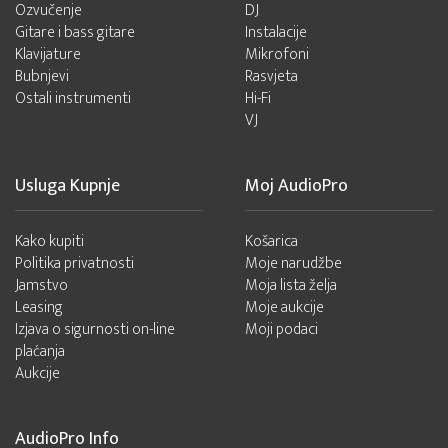
Ozvučenje
DJ
Gitare i bass gitare
Instalacije
Klavijature
Mikrofoni
Bubnjevi
Rasvjeta
Ostali instrumenti
Hi-Fi
VJ
Usluga Kupnje
Moj AudioPro
Kako kupiti
Košarica
Politika privatnosti
Moje narudžbe
Jamstvo
Moja lista želja
Leasing
Moje aukcije
Izjava o sigurnosti on-line
Moji podaci
plaćanja
Aukcije
AudioPro Info