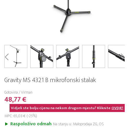
Gravity MS 4321 B mikrofonski stalak
Gotovina / Virman
48,77 €
Vidjeli ste bolju cijenu na nekom drugom mjestu? Kliknite
OVDJE!
MPC: 65,03 € (-25%)
Raspoloživo odmah
Na stanju u: Maloprodaja ZG, OS