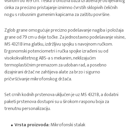
visinom od 169 cm. Teška tronožna baza izrađena je od lijevanog
cinka za precizno pristajanje iznimno čvrstih sklopivih čeličnih
nogu s robusnim gumenim kapicama za zaštitu površine.
Zglob grane omogućuje precizno podešavanje nagiba i položaja
grane od 79 cm u dvije točke. Za jednostavno podešavanje visine,
MS 4321 B ima glatku, izdržljivu spojku s navojnom ručkom.
Ergonomski potenciometri i ručka spojke izrađeni su od
visokokvalitetnog ABS-a s mekanim, neklizajućim
termoplastičnim premazom za udoban rad, a posebno
dizajnirani držač ne zahtijeva alate za brzo i sigurno
pričvršćivanje mikrofonskog držača.
Set crnih kodnih prstenova uključen je uz MS 4321 B, a dodatni
paketi prstenova dostupni su u širokom rasponu boja za
trenutnu personalizaciju.
Vrsta proizvoda:
Mikrofonski stalak