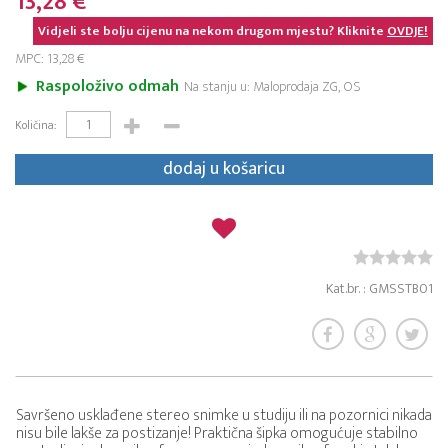
13,28 €
Vidjeli ste bolju cijenu na nekom drugom mjestu? Kliknite
OVDJE!
MPC: 13,28 €
Raspoloživo odmah
Na stanju u: Maloprodaja ZG, OS
Količina:
dodaj u košaricu
Kat.br. : GMSSTB01
Savršeno usklađene stereo snimke u studiju ili na pozornici nikada
nisu bile lakše za postizanje! Praktična šipka omogućuje stabilno