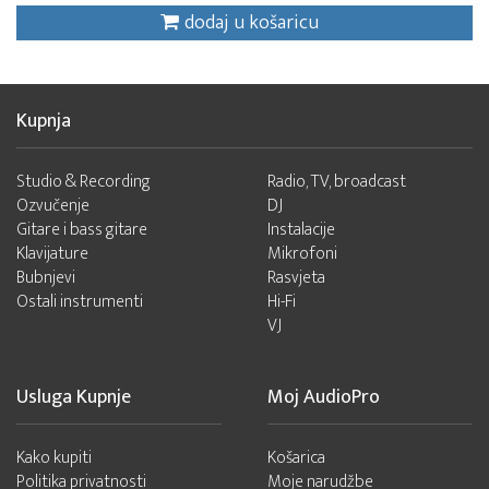
dodaj u košaricu
Kupnja
Studio & Recording
Radio, TV, broadcast
Ozvučenje
DJ
Gitare i bass gitare
Instalacije
Klavijature
Mikrofoni
Bubnjevi
Rasvjeta
Ostali instrumenti
Hi-Fi
VJ
Usluga Kupnje
Moj AudioPro
Kako kupiti
Košarica
Politika privatnosti
Moje narudžbe