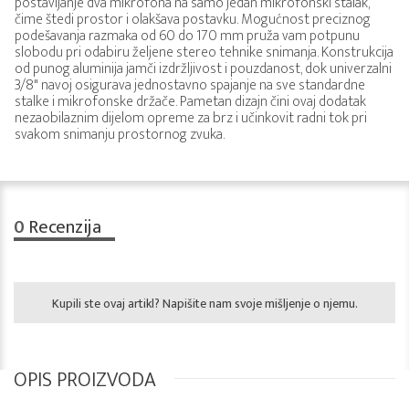
postavljanje dva mikrofona na samo jedan mikrofonski stalak,
čime štedi prostor i olakšava postavku. Mogućnost preciznog
podešavanja razmaka od 60 do 170 mm pruža vam potpunu
slobodu pri odabiru željene stereo tehnike snimanja. Konstrukcija
od punog aluminija jamči izdržljivost i pouzdanost, dok univerzalni
3/8" navoj osigurava jednostavno spajanje na sve standardne
stalke i mikrofonske držače. Pametan dizajn čini ovaj dodatak
nezaobilaznim dijelom opreme za brz i učinkovit radni tok pri
svakom snimanju prostornog zvuka.
0
Recenzija
Kupili ste ovaj artikl? Napišite nam svoje mišljenje o njemu.
OPIS PROIZVODA