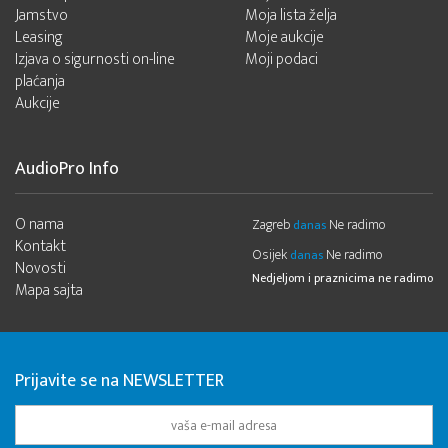
Jamstvo
Moja lista želja
Leasing
Moje aukcije
Izjava o sigurnosti on-line
Moji podaci
plaćanja
Aukcije
AudioPro Info
O nama
Zagreb
Ne radimo
danas
Kontakt
Osijek
Ne radimo
danas
Novosti
Nedjeljom i praznicima ne radimo
Mapa sajta
Prijavite se na NEWSLETTER