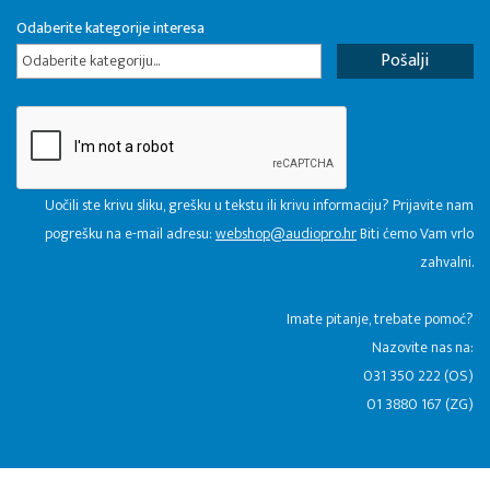
Odaberite kategorije interesa
Odaberite kategoriju...
Uočili ste krivu sliku, grešku u tekstu ili krivu informaciju? Prijavite nam
pogrešku na e-mail adresu:
webshop@audiopro.hr
Biti ćemo Vam vrlo
zahvalni.
​Imate pitanje, trebate pomoć?
Nazovite nas na:
031 350 222 (OS)
01 3880 167 (ZG)