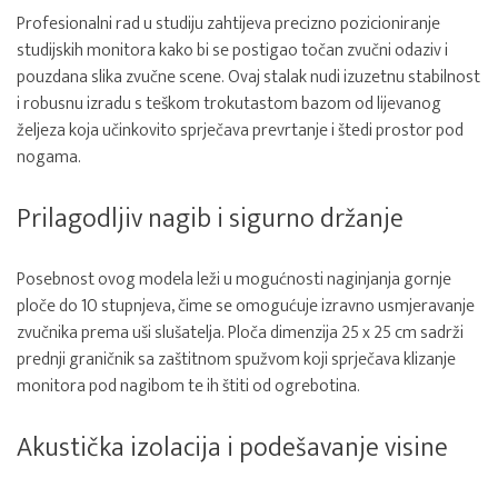
Profesionalni rad u studiju zahtijeva precizno pozicioniranje
studijskih monitora kako bi se postigao točan zvučni odaziv i
pouzdana slika zvučne scene. Ovaj stalak nudi izuzetnu stabilnost
i robusnu izradu s teškom trokutastom bazom od lijevanog
željeza koja učinkovito sprječava prevrtanje i štedi prostor pod
nogama.
Prilagodljiv nagib i sigurno držanje
Posebnost ovog modela leži u mogućnosti naginjanja gornje
ploče do 10 stupnjeva, čime se omogućuje izravno usmjeravanje
zvučnika prema uši slušatelja. Ploča dimenzija 25 x 25 cm sadrži
prednji graničnik sa zaštitnom spužvom koji sprječava klizanje
monitora pod nagibom te ih štiti od ogrebotina.
Akustička izolacija i podešavanje visine