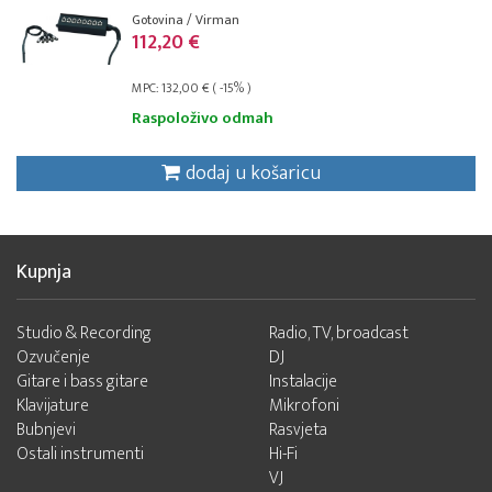
Gotovina / Virman
112,20 €
MPC: 132,00 € ( -15% )
Raspoloživo odmah
dodaj u košaricu
Kupnja
Studio & Recording
Radio, TV, broadcast
Ozvučenje
DJ
Gitare i bass gitare
Instalacije
Klavijature
Mikrofoni
Bubnjevi
Rasvjeta
Ostali instrumenti
Hi-Fi
VJ