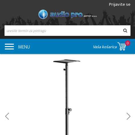
Prijavite se
0
MENU
Vaša košarica