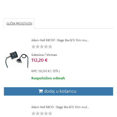
SLIČNI PROIZVODI
Adam Hall K8C15P - Stage Box 8/0 15m mu...
Gotovina / Virman
112,20 €
MPC: 132,00 € ( -15% )
Raspoloživo odmah
dodaj u košaricu
Adam Hall K8C10 - Stage Box 8/0 10m mul...