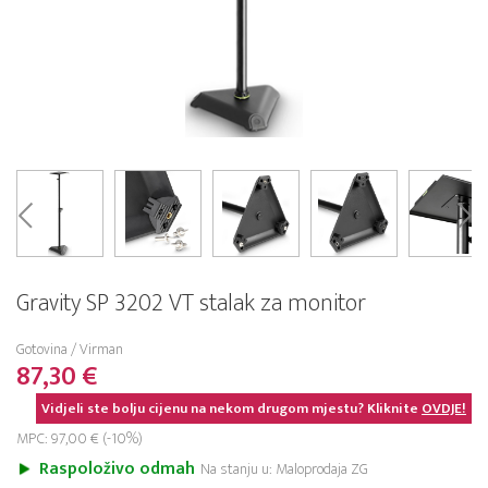
Gravity SP 3202 VT stalak za monitor
Gotovina / Virman
87,30 €
Vidjeli ste bolju cijenu na nekom drugom mjestu? Kliknite
OVDJE!
MPC: 97,00 € (-10%)
Raspoloživo odmah
Na stanju u: Maloprodaja ZG