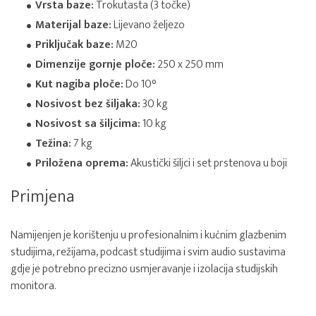
Vrsta baze:
Trokutasta (3 točke)
Materijal baze:
Lijevano željezo
Priključak baze:
M20
Dimenzije gornje ploče:
250 x 250 mm
Kut nagiba ploče:
Do 10°
Nosivost bez šiljaka:
30 kg
Nosivost sa šiljcima:
10 kg
Težina:
7 kg
Priložena oprema:
Akustički šiljci i set prstenova u boji
Primjena
Namijenjen je korištenju u profesionalnim i kućnim glazbenim
studijima, režijama, podcast studijima i svim audio sustavima
gdje je potrebno precizno usmjeravanje i izolacija studijskih
monitora.