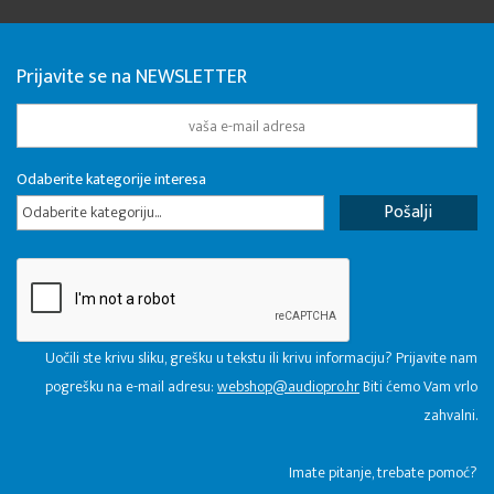
Prijavite se na NEWSLETTER
Odaberite kategorije interesa
Odaberite kategoriju...
Uočili ste krivu sliku, grešku u tekstu ili krivu informaciju? Prijavite nam
pogrešku na e-mail adresu:
webshop@audiopro.hr
Biti ćemo Vam vrlo
zahvalni.
​Imate pitanje, trebate pomoć?