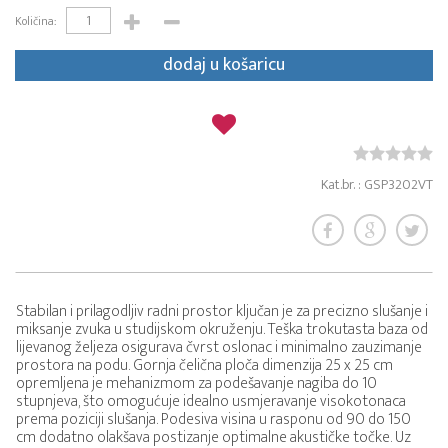
Količina:
dodaj u košaricu
Kat.br. : GSP3202VT
Stabilan i prilagodljiv radni prostor ključan je za precizno slušanje i
miksanje zvuka u studijskom okruženju. Teška trokutasta baza od
lijevanog željeza osigurava čvrst oslonac i minimalno zauzimanje
prostora na podu. Gornja čelična ploča dimenzija 25 x 25 cm
opremljena je mehanizmom za podešavanje nagiba do 10
stupnjeva, što omogućuje idealno usmjeravanje visokotonaca
prema poziciji slušanja. Podesiva visina u rasponu od 90 do 150
cm dodatno olakšava postizanje optimalne akustičke točke. Uz