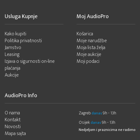
Usluga Kupnje
Moj AudioPro
Kako kupiti
Košarica
Politika privatnosti
Moje narudžbe
Jamstvo
Moja lista želja
Leasing
Moje aukcije
Izjava o sigurnosti on-line
Moji podaci
plaćanja
Aukcije
AudioPro Info
O nama
Zagreb
9h - 13h
danas
Kontakt
Osijek
9h - 13h
danas
Novosti
Nedjeljom i praznicima ne radimo
Mapa sajta