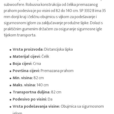
subwoofere. Robusna konstrukcija od čelika premazanog
prahom podesiva je po visini od 82 do 140 cm. SP 3332 B ima 35
mm donji kraj i čeličnu obujmicu s vijkom za podešavanje i
sigurnosnom iglom za zaključavanje produžne šipke. Dolazi s
praktičnim gumenim držačem za osiguranje sigurnosne igle
tijekom transporta.
Vrsta proizvoda:
Distancijska šipka
Materijal cijevi:
Čelik
Boja cijevi:
Crna
Površina cijevi:
Premazana prahom
Min. visina:
82 cm
Maks. visina:
140 cm
Transportna duljina:
82 cm
Podesivo po visini:
Da
Vrsta podešavanja visine:
Obujmica sa sigurnosnom
iglom