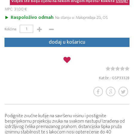
Vidjeli ste bolju cijenu na nekom drugom mjestu? Kliknite
OVDJE!
MPC: 31,00 €
Raspoloživo odmah
Na stanju u: Maloprodaja ZG, OS
Količina:
dodaj u košaricu
Kat.br. : GSP3332B
Podignite zvučne kutije na savršenu visinu i postignite
besprijekornu projekciju zvuka na svakom nastupu! Izrađena od
izdržljivog čelika premazanog prahom, distancijska šipka pruža
iznimnu stabilnost te s lakoćom nosi opterećenje do 40