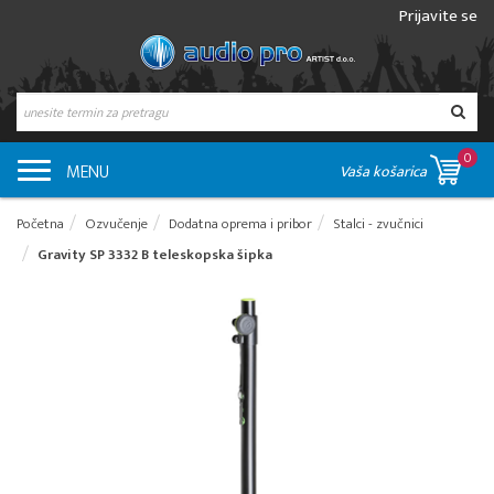
Prijavite se
0
MENU
Vaša košarica
Početna
Ozvučenje
Dodatna oprema i pribor
Stalci - zvučnici
Gravity SP 3332 B teleskopska šipka