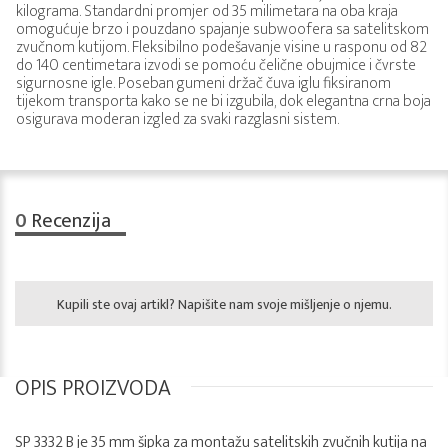
kilograma. Standardni promjer od 35 milimetara na oba kraja
omogućuje brzo i pouzdano spajanje subwoofera sa satelitskom
zvučnom kutijom. Fleksibilno podešavanje visine u rasponu od 82
do 140 centimetara izvodi se pomoću čelične obujmice i čvrste
sigurnosne igle. Poseban gumeni držač čuva iglu fiksiranom
tijekom transporta kako se ne bi izgubila, dok elegantna crna boja
osigurava moderan izgled za svaki razglasni sistem.
0
Recenzija
Kupili ste ovaj artikl? Napišite nam svoje mišljenje o njemu.
OPIS PROIZVODA
SP 3332 B je 35 mm šipka za montažu satelitskih zvučnih kutija na