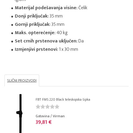
Materijal podešavanja visine:
Čelik
Donji priključak:
35 mm
Gornji priključak:
35 mm
Maks. opterećenje:
40 kg
Set crnih prstenova uključen:
Da
Izmjenjivi prstenovi:
1 x 30 mm
SLIČNI PROIZVODI
FBT FMS 220 Black teleskopska šipka
Gotovina / Virman
39,81 €