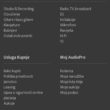
Studio & Recording
Radio, TV, broadcast
Ozvučenje
DJ
Gitare i bass gitare
Instalacije
Klavijature
Mikrofoni
Bubnjevi
Rasvjeta
Ostali instrumenti
Hi-Fi
VJ
Usluga Kupnje
Moj AudioPro
Kako kupiti
Košarica
Politika privatnosti
Moje narudžbe
Jamstvo
Moja lista želja
Leasing
Moje aukcije
Izjava o sigurnosti on-line
Moji podaci
plaćanja
Aukcije