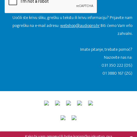
Uočili ste krivu sliku, grešku u tekstu ili krivu informaciju? Prijavite nam
pogrešku na e-mail adresu:
webshop@audiopro.hr
Biti ćemo Vam vrlo
zahvalni.
​Imate pitanje, trebate pomoć?
Nazovite nas na:
031 350 222 (OS)
01 3880 167 (ZG)
© 2015 - 2026 Audio Pro Artist
Developed by LABNET.RS
Kako bi vam omogućili bolje korisničko iskustvo, ova