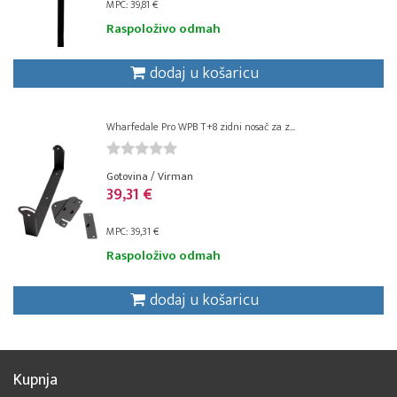
MPC: 39,81 €
Raspoloživo odmah
dodaj u košaricu
Wharfedale Pro WPB T+8 zidni nosač za z...
Gotovina / Virman
39,31 €
MPC: 39,31 €
Raspoloživo odmah
dodaj u košaricu
Kupnja