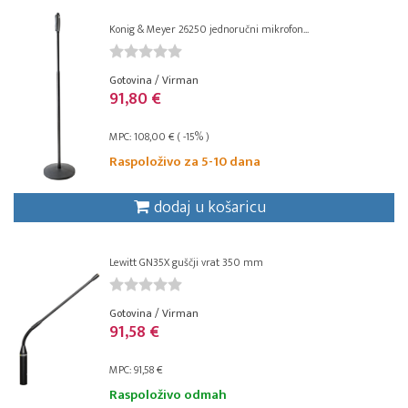
Konig & Meyer 26250 jednoručni mikrofon...
Gotovina / Virman
91,80 €
MPC: 108,00 € ( -15% )
Raspoloživo za 5-10 dana
dodaj u košaricu
Lewitt GN35X guščji vrat 350 mm
Gotovina / Virman
91,58 €
MPC: 91,58 €
Raspoloživo odmah