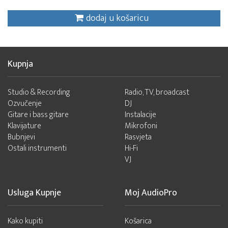
dodaj u košaricu
Kupnja
Studio & Recording
Radio, TV, broadcast
Ozvučenje
DJ
Gitare i bass gitare
Instalacije
Klavijature
Mikrofoni
Bubnjevi
Rasvjeta
Ostali instrumenti
Hi-Fi
VJ
Usluga Kupnje
Moj AudioPro
Kako kupiti
Košarica