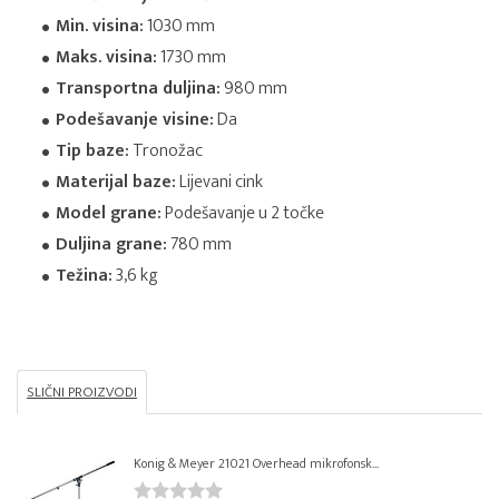
Min. visina:
1030 mm
Maks. visina:
1730 mm
Transportna duljina:
980 mm
Podešavanje visine:
Da
Tip baze:
Tronožac
Materijal baze:
Lijevani cink
Model grane:
Podešavanje u 2 točke
Duljina grane:
780 mm
Težina:
3,6 kg
SLIČNI PROIZVODI
Konig & Meyer 21021 Overhead mikrofonsk...