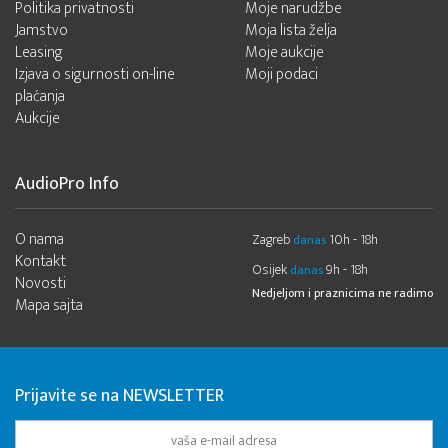
Politika privatnosti
Moje narudžbe
Jamstvo
Moja lista želja
Leasing
Moje aukcije
Izjava o sigurnosti on-line
Moji podaci
plaćanja
Aukcije
AudioPro Info
O nama
Zagreb
10h - 18h
danas
Kontakt
Osijek
9h - 18h
danas
Novosti
Nedjeljom i praznicima ne radimo
Mapa sajta
Prijavite se na NEWSLETTER