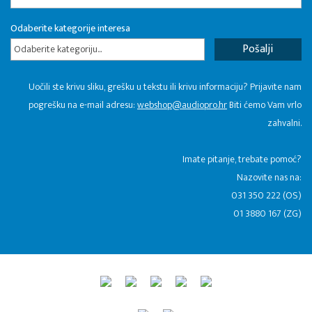
Odaberite kategorije interesa
Odaberite kategoriju...
Uočili ste krivu sliku, grešku u tekstu ili krivu informaciju? Prijavite nam
pogrešku na e-mail adresu:
webshop@audiopro.hr
Biti ćemo Vam vrlo
zahvalni.
​Imate pitanje, trebate pomoć?
Nazovite nas na:
031 350 222 (OS)
01 3880 167 (ZG)