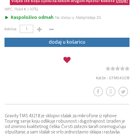
Vidjeli ste bolju cijenu na nekom drugom mjestu? Kliknite
OVDJE!
MPC: 79,64 € (-10%)
Raspoloživo odmah
Na stanju u: Maloprodaja ZG
Količina:
dodaj u košaricu
Kat.br. : GTMS4321B
Gravity TMS 4321 B je sklopivi stalak za mikrofone iz njihove
Touring serije koju odlikuje robusnost i dugotrajnost. Izrađen je
od iznimno kvalitetnog čelika. Čvrsti zatezni šarafi onemogućuju
otpuštanje, a sam stalak se vrlo jednostavno sklapa i rastavlja.