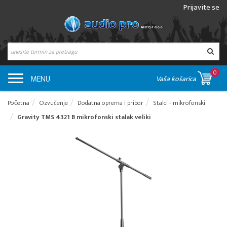
Prijavite se
0
MENU
Vaša košarica
Početna
Ozvučenje
Dodatna oprema i pribor
Stalci - mikrofonski
Gravity TMS 4321 B mikrofonski stalak veliki