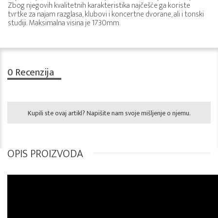
Zbog njegovih kvalitetnih karakteristika najčešće ga koriste
tvrtke za najam razglasa, klubovi i koncertne dvorane, ali i tonski
studiji. Maksimalna visina je 1730mm.
0
Recenzija
Kupili ste ovaj artikl? Napišite nam svoje mišljenje o njemu.
OPIS PROIZVODA