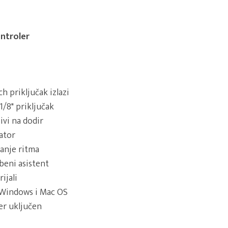
ontroler
h priključak izlazi
 1/8" priključak
jivi na dodir
zator
vanje ritma
beni asistent
ijali
 Windows i Mac OS
er uključen