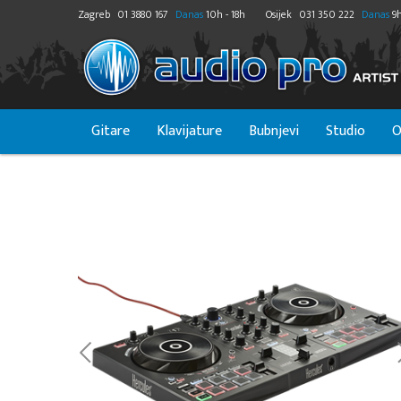
Zagreb
01 3880 167
Danas
10h - 18h
Osijek
031 350 222
Danas
9h
Gitare
Klavijature
Bubnjevi
Studio
O