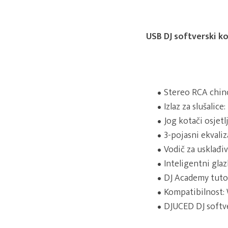
USB DJ softverski k
Stereo RCA chinc
Izlaz za slušalice:
Jog kotači osjetl
3-pojasni ekvali
Vodič za usklađi
Inteligentni glaz
DJ Academy tutor
Kompatibilnost:
DJUCED DJ softv