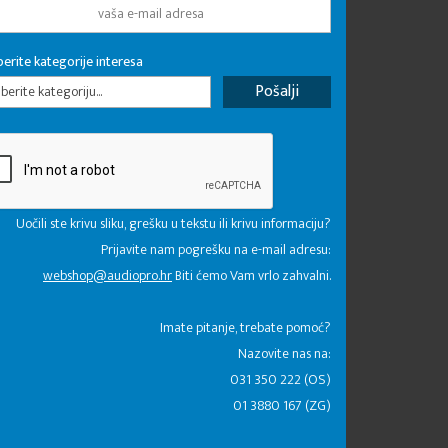
erite kategorije interesa
erite kategoriju...
Uočili ste krivu sliku, grešku u tekstu ili krivu informaciju?
Prijavite nam pogrešku na e-mail adresu:
webshop@audiopro.hr
Biti ćemo Vam vrlo zahvalni.
​Imate pitanje, trebate pomoć?
Nazovite nas na:
031 350 222 (OS)
01 3880 167 (ZG)