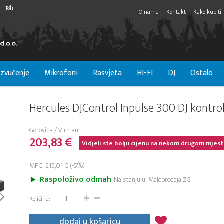
 - 18h
O nama
Kontakt
Kako kupiti
zvučenje
Mikrofoni
Rasvjeta
HI-FI
DJ
Ostalo
Hercules DJControl Inpulse 300 DJ kontro
Gotovina / Virman
203,83 €
Vidjeli ste bolju cijenu na nekom drugom mjest
MPC: 215,01 € (-5%)
Raspoloživo odmah
Na stanju u: Maloprodaja ZG
Količina:
dodaj u košaricu