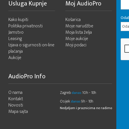
Usluga Kupnje
Moj AudioPro
Odab
Kako kupiti
Košarica
Politika privatnosti
Moje narudžbe
Odab
Jamstvo
Moja lista želja
Leasing
Moje aukcije
Izjava o sigurnosti on-line
Moji podaci
plaćanja
Aukcije
AudioPro Info
O nama
Zagreb
10h - 18h
danas
Kontakt
Osijek
9h - 18h
danas
Novosti
Nedjeljom i praznicima ne radimo
Mapa sajta