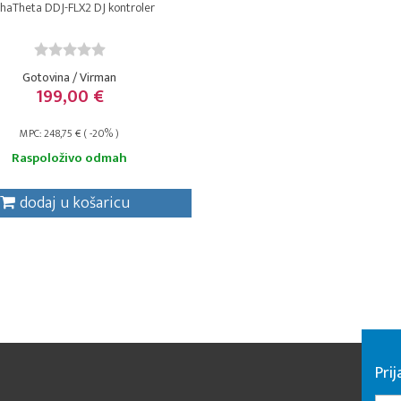
phaTheta DDJ-FLX2 DJ kontroler
Gotovina / Virman
199,00 €
MPC: 248,75 € ( -20% )
Raspoloživo odmah
dodaj u košaricu
Pri