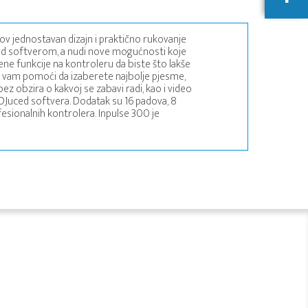
gov jednostavan dizajn i praktično rukovanje
ced softverom, a nudi nove mogućnosti koje
ene funkcije na kontroleru da biste što lakše
 će vam pomoći da izaberete najbolje pjesme,
z obzira o kakvoj se zabavi radi, kao i video
r DJuced softvera. Dodatak su 16 padova, 8
ofesionalnih kontrolera. Inpulse 300 je