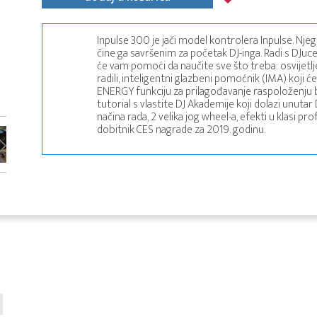
Inpulse 300 je jači model kontrolera Inpulse. Nje
čine ga savršenim za početak DJ-inga. Radi s DJu
će vam pomoći da naučite sve što treba: osvijetlj
radili, inteligentni glazbeni pomoćnik (IMA) koji
ENERGY funkciju za prilagođavanje raspoloženju be
tutorial s vlastite DJ Akademije koji dolazi unuta
načina rada, 2 velika jog wheel-a, efekti u klasi pr
dobitnik CES nagrade za 2019. godinu.