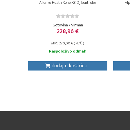
Allen & Heath Xone:K3 DJ kontroler
Al
Gotovina / Virman
228,96 €
MPC: 270,00 € ( -15% )
Raspoloživo odmah
dodaj u košaricu