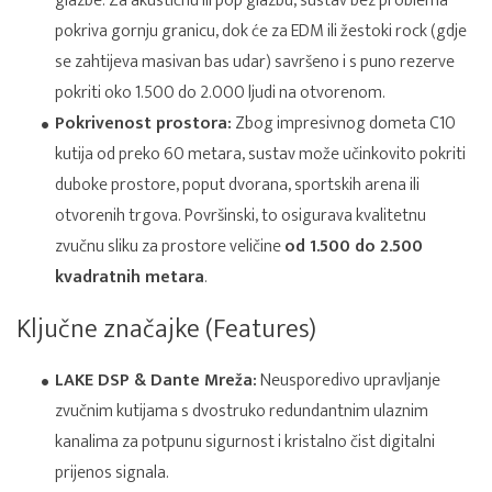
glazbe. Za akustičnu ili pop glazbu, sustav bez problema
pokriva gornju granicu, dok će za EDM ili žestoki rock (gdje
se zahtijeva masivan bas udar) savršeno i s puno rezerve
pokriti oko 1.500 do 2.000 ljudi na otvorenom.
Pokrivenost prostora:
Zbog impresivnog dometa C10
kutija od preko 60 metara, sustav može učinkovito pokriti
duboke prostore, poput dvorana, sportskih arena ili
otvorenih trgova. Površinski, to osigurava kvalitetnu
zvučnu sliku za prostore veličine
od 1.500 do 2.500
kvadratnih metara
.
Ključne značajke (Features)
LAKE DSP & Dante Mreža:
Neusporedivo upravljanje
zvučnim kutijama s dvostruko redundantnim ulaznim
kanalima za potpunu sigurnost i kristalno čist digitalni
prijenos signala.