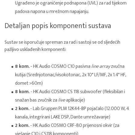
Ugrađeno je ograničenje podnapona (UVL) za rad tijekom
padova napona u mrežnom napajanju.
Detaljan popis komponenti sustava
Sustav se isporučuje spreman za rad i sastoji se od sljedećih
pažljivo usklađenih komponenti:
8 kom.
- HK Audio COSMO C10 pasivna
line array
zvučna
kutija (Srednjotonac/visokotonac, 2x 10" LF/MF, 2x 1.4" HF,
domet >60m)
8 kom.
- HK Audio COSMO CS 118 subwoofer (fleksibilan i
snažan bas zvučnik za
live
aplikacije)
2 kom.
- Lab.Gruppen PLM 12K44-BP pojačalo (12.000 W, 4
kanala, integrirani LAKE DSP, Dante umrežavanje)
2 kom.
- HK Audio COSMO CRF-80 prijenosni okvir (za
vješanje C10 i CS118 komponenti)