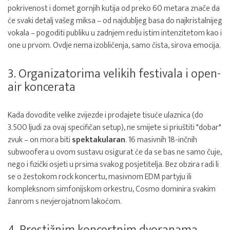
pokrivenost i domet gornjih kutija od preko 60 metara znače da
će svaki detalj vašeg miksa – od najdubljeg basa do najkristalnijeg
vokala – pogoditi publiku u zadnjem redu istim intenzitetom kao i
one u prvom. Ovdje nema izobličenja, samo čista, sirova emocija.
3. Organizatorima velikih festivala i open-
air koncerata
Kada dovodite velike zvijezde i prodajete tisuće ulaznica (do
3.500 ljudi za ovaj specifičan setup), ne smijete si priuštiti "dobar"
zvuk – on mora biti
spektakularan
. 16 masivnih 18-inčnih
subwoofera u ovom sustavu osigurat će da se bas ne samo čuje,
nego i fizički osjeti u prsima svakog posjetitelja. Bez obzira radi li
se o žestokom rock koncertu, masivnom EDM partyju ili
kompleksnom simfonijskom orkestru, Cosmo dominira svakim
žanrom s nevjerojatnom lakoćom.