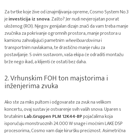
Za tvrtke koje žive od iznajmljivanja opreme, Cosmo System No.3
je
investicija iz snova
. Zašto? Jer nudi nevjerojatan povrat
uloženog (ROI). Njegov genijalan dizajn znači da vam treba manje
zvučnika za pokrivanje ogromnih prostora, manje prostora u
kamionu zahvaljujući pametnim
wheelboardovima
i
transportnim navlakama, te drastično manje ruku za
postavljanje. S ovim sustavom, vaša ekipa će odraditi montažu
brže nego ikad, a klijenti će ostati bez daha.
2. Vrhunskim FOH ton majstorima i
inženjerima zvuka
Ako ste za miks pultom i odgovarate za zvuk na velikom
koncertu, ovaj sustav je ostvarenje svih vaših snova. Uparen s
brutalnim
Lab.Gruppen PLM 12K44-BP
pojačalima koja
isporučuju monstruoznih 24.000 W snage i moćnim LAKE DSP
procesorima, Cosmo vam daje kiruršku preciznost. Asimetrična