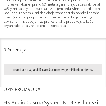
procesiranjem i Dante mrežom. Asimetrična pokrivenost i
impresivan domet preko 60 metara garantiraju da će svaki detalj
vašeg miksa pogoditi publiku u zadnjem redu istim intenzitetom
kao i one u prvom. Genijalan dizajn transportnih navlaka i nosača
drastično smanjuje potrebno vrijeme postavljanja, čineći ga
savršenom investicijom za profesionalne produkcijske kuće i
organizatore najvećih open-air koncerata.
0
Recenzija
Kupili ste ovaj artikl? Napišite nam svoje mišljenje o njemu.
OPIS PROIZVODA
HK Audio Cosmo System No.3 - Vrhunski