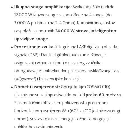
Ukupna snaga amplifikacije:
Svako pojačalo nudi do
12.000 W izlazne snage raspoređene na 4 kanala (do
3.000 W po kanalu na 2-4 Ohma). Kombinirano, sustav
raspolaže s enormnih
24.000 W sirove, inteligentno
upravljive snage
.
Procesiranje zvuka:
Integrirana LAKE digitalna obrada
signala (DSP) i Dante digitalno audio umrežavanje
osiguravaju vrhunsku kontrolu svakog zvučnika,
omogućavajući milisekundnu preciznost usklađivanja faza
(
alignment
) i frekvencijske korekcije.
Domet i usmjerenost:
Gornje kutije (COSMO C10)
dizajnirane su za impresivan domet od
preko 60 metara
.
S asimetričnim obrascem pokrivenosti i preciznom
horizontalnom usmjerenošću (60° za C10 jedinice za dugi
domet), sustav fokusira energiju točno tamo gdje je
publika, bez rasipanja zvuka.