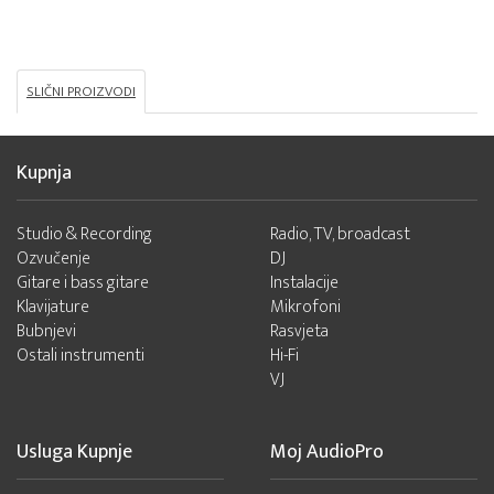
SLIČNI PROIZVODI
Kupnja
Studio & Recording
Radio, TV, broadcast
Ozvučenje
DJ
Gitare i bass gitare
Instalacije
Klavijature
Mikrofoni
Bubnjevi
Rasvjeta
Ostali instrumenti
Hi-Fi
VJ
Usluga Kupnje
Moj AudioPro