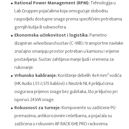
Rational Power Management (RPM):
Tehnologija u
Lab.Gruppen pojačalima koja omogućuje slobodnu
raspodjelu dostupne snage prema specifičnim potrebama
gornjih kutija ili subwoofera.
Ekonomska učinkovitost i logistika:
Pametno
dizajniran
wheelboard
sustav (C-WB) i transportne navlake
značajno smanjuju prostor potreban u kamionu i vrijeme
postavljanja. Sustav zahtijeva manje ljudi i vremena za
rukovanje.
Vrhunsko kabliranje:
Korištenje debelih 4x4 mm² vodiča
(HK Audio LS1 i LS15 kablovi) s Neutrik NL4 priključcima
osigurava prijenos snage bez gubitaka, što je ključno pri
isporuci 24 kW snage.
Robusnost za turneje:
Komponente su zaštićene PU
premazima, antikorozivnim rešetkama, a pojačala su
zaštićena u robusnim AP RACK 6HE PRO rackovima.