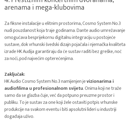
4. Prestižnim koncertnim dvoranama,
arenama i mega-klubovima
Za fiksne instalacije u elitnim prostorima, Cosmo System No.3
nudi pouzdanost koja traje godinama. Dante audio umrežavanje
omogućava besprijekornu digitalnu integraciju u postojeće
sustave, dok vrhunski švedski dizajn pojačala i njemačka kvaliteta
izrade HK Audija garantiraju da će sustav raditi bez greške, noć
za noći, pod najvećim opterećenjima.
Zaključak:
HK Audio Cosmo System No.3 namijenjen je
vizionarima i
audiofilima u profesionalnom svijetu
. Onima koji ne traže
samo da se glazba čuje, već da potpuno preuzme prostor i
publiku. To je sustav za one koji žele ostaviti potpis vrhunske
produkcije na svakom eventu i biti apsolutni lideri u industriji
događaja uživo.