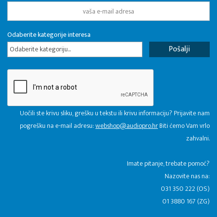
Odaberite kategorije interesa
Odaberite kategoriju...
Uočili ste krivu sliku, grešku u tekstu ili krivu informaciju? Prijavite nam
pogrešku na e-mail adresu:
webshop@audiopro.hr
Biti ćemo Vam vrlo
zahvalni.
​Imate pitanje, trebate pomoć?
Nazovite nas na:
031 350 222 (OS)
01 3880 167 (ZG)