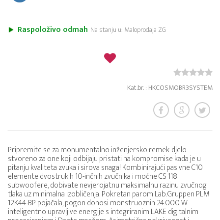
Raspoloživo odmah
Na stanju u: Maloprodaja ZG
Kat.br. : HKCOSMOBR3SYSTEM
Pripremite se za monumentalno inženjersko remek-djelo
stvoreno za one koji odbijaju pristati na kompromise kada je u
pitanju kvaliteta zvuka i sirova snaga! Kombinirajući pasivne C10
elemente dvostrukih 10-inčnih zvučnika i moćne CS 118
subwoofere, dobivate nevjerojatnu maksimalnu razinu zvučnog
tlaka uz minimalna izobličenja. Pokretan parom Lab.Gruppen PLM
12K44-BP pojačala, pogon donosi monstruoznih 24.000 W
inteligentno upravljive energije s integriranim LAKE digitalnim