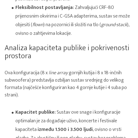
Fleksibilnost postavljanja:
Zahvaljujući CRF-80
prijenosnim okvirima i C-GSA adapterima, sustav se može
objesiti (
flown
) na pozornici ili složiti na tlo (
ground-stack
),
ovisno o zahtjevima lokacije.
Analiza kapaciteta publike i pokrivenosti
prostora
Ova konfiguracija (8 x
line array
gornjih kutija i 8 x 18-inčnih
subwoofera) predstavlja ozbiljan sustav srednjeg do velikog
formata (najčešće konfiguriran kao 4 gornje kutije i 4 suba po
strani).
Kapacitet publike:
Sustav ove snage i konfiguracije
optimalan je za događaje uživo, koncerte i festivale
kapaciteta
između 1.500 i 3.500 ljudi
, ovisno o vrsti