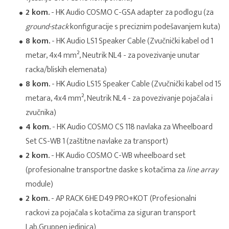
2 kom.
- HK Audio COSMO C-GSA adapter za podlogu (za
ground-stack
konfiguracije s preciznim podešavanjem kuta)
8 kom.
- HK Audio LS1 Speaker Cable (Zvučnički kabel od 1
metar, 4x4 mm², Neutrik NL4 - za povezivanje unutar
racka/bliskih elemenata)
8 kom.
- HK Audio LS15 Speaker Cable (Zvučnički kabel od 15
metara, 4x4 mm², Neutrik NL4 - za povezivanje pojačala i
zvučnika)
4 kom.
- HK Audio COSMO CS 118 navlaka za Wheelboard
Set CS-WB 1 (zaštitne navlake za transport)
2 kom.
- HK Audio COSMO C-WB wheelboard set
(profesionalne transportne daske s kotačima za
line array
module)
2 kom.
- AP RACK 6HE D49 PRO+KOT (Profesionalni
rackovi za pojačala s kotačima za siguran transport
Lab.Gruppen jedinica)