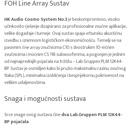
FOH Line Array Sustav
HK Audio Cosmo System No.3
je beskompromisno, visoko
učinkovito rješenje dizajnirano za profesionalne zvučne aplikacije,
velike događaje i turneje. Ovaj sustav spaja vrhunsku akustičnu
izvedbu s iznimnom logističkom ekonomičnošću. Temelji se na
pasivnim
line array
zvučnicima C10 s dvostrukim 10-inčnim
zvučnicima i moćnim CS 118 subwooferima, a pogonjen je jednim
od najnaprednijih pojačala na tržištu – Lab.Gruppen PLM 12K44-
BP. Sustav je osmišljen kako bi pružio maksimalnu razinu zvučnog
tlaka (SPL), minimalna izobličenja i besprijekornu pokrivenost na
velikim udaljenostima.
Snaga i mogućnosti sustava
Srce snage ovog sustava čine
dva Lab.Gruppen PLM 12K44-
BP pojačala
.