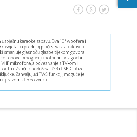
a uspješnu karaoke zabavu. Dva 10" woofera i
 rasvjeta na prednjoj ploči stvara atraktivnu
ki smanjuje glasnoću glazbe tijekom govora
 i niske tonove omogućuju potpunu prilagodbu
 VHF mikrofona, a povezivanje s TV‑om ili
ootha. Zvučnik podržava USB i USB‑C ulaze
iključke. Zahvaljujući TWS funkciji, moguće je
i u pravom stereo zvuku.