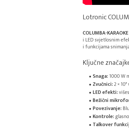
Lotronic COLUM
COLUMBA-KARAOKE
i LED svjetlosnim ef
i funkcijama snimanja
Ključne značajk
Snaga:
1000 W m
Zvučnici:
2 × 10"
LED efekti:
višes
Bežični mikrofo
Povezivanje:
Blu
Kontrole:
glasno
Talkover funkci