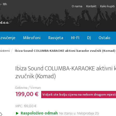
 - 18h
O nama
Kontakt
Kako kupiti
zvučenje
Mikrofoni
Rasvjeta
HI-FI
DJ
Ostalo
 sistemi
Ibiza Sound COLUMBA-KARAOKE aktivni karaoke zvučnik (Komad)
Ibiza Sound COLUMBA-KARAOKE aktivni 
zvučnik (Komad)
Gotovina / Virman
199,00 €
Vidjeli ste bolju cijenu na nekom drugom mjest
MPC: 199,00 €
Raspoloživo odmah
Na stanju u: Maloprodaja ZG