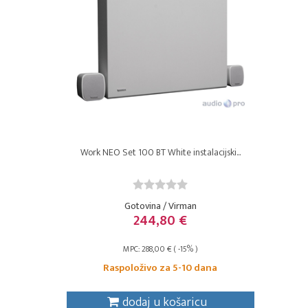
Work NEO Set 100 BT White instalacijski...
Gotovina / Virman
244,80 €
MPC: 288,00 € ( -15% )
Raspoloživo za 5-10 dana
dodaj u košaricu