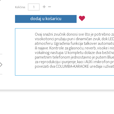
Količina:
dodaj u košaricu
Ovaj snažni zvučnik donosi sve što je potrebno z
visokotonci pružaju pun i dinamičan zvuk, dok LED
atmosferu. Ugrađena funkcija talkover automats
ili najave. Kontrole za glasnoću, reverb, visoke
vokalnog nastupa. U kompletu dolaze dva bežična
pametnim telefonom jednostavno je putem Bluet
za reprodukciju i punjenje, kao i AUX i mikrofon pr
povezati dva COLUMBA‑KARAOKE uređaja i uživat