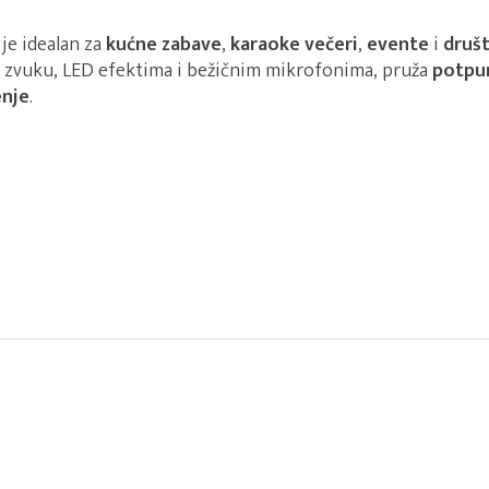
je idealan za
kućne zabave
,
karaoke večeri
,
evente
i
društ
 zvuku, LED efektima i bežičnim mikrofonima, pruža
potpu
enje
.