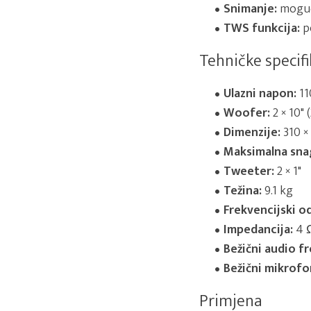
Snimanje:
moguć
TWS funkcija:
p
Tehničke specifi
Ulazni napon:
11
Woofer:
2 × 10" 
Dimenzije:
310 ×
Maksimalna sna
Tweeter:
2 × 1"
Težina:
9.1 kg
Frekvencijski od
Impedancija:
4 
Bežični audio fr
Bežični mikrofo
Primjena