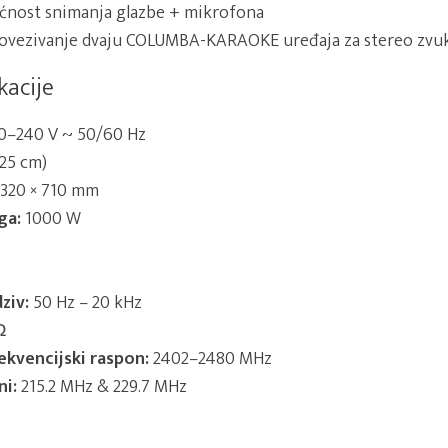
nost snimanja glazbe + mikrofona
ovezivanje dvaju COLUMBA-KARAOKE uređaja za stereo zvu
kacije
0–240 V ~ 50/60 Hz
(25 cm)
 320 × 710 mm
ga:
1000 W
ziv:
50 Hz – 20 kHz
Ω
ekvencijski raspon:
2402–2480 MHz
ni:
215.2 MHz & 229.7 MHz