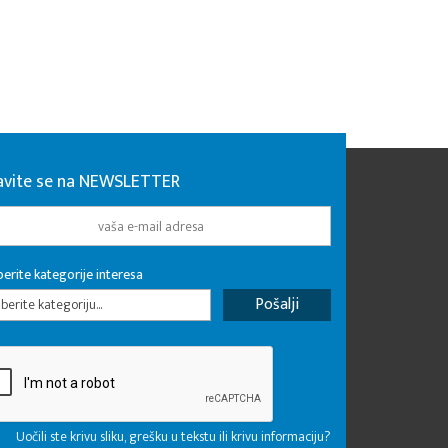
javite se na NEWSLETTER
erite kategorije interesa
erite kategoriju...
Uočili ste krivu sliku, grešku u tekstu ili krivu informaciju?