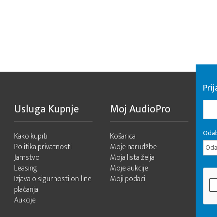
Pri
Usluga Kupnje
Moj AudioPro
Odab
Kako kupiti
Košarica
Politika privatnosti
Moje narudžbe
Odab
Jamstvo
Moja lista želja
Leasing
Moje aukcije
Izjava o sigurnosti on-line
Moji podaci
plaćanja
Aukcije