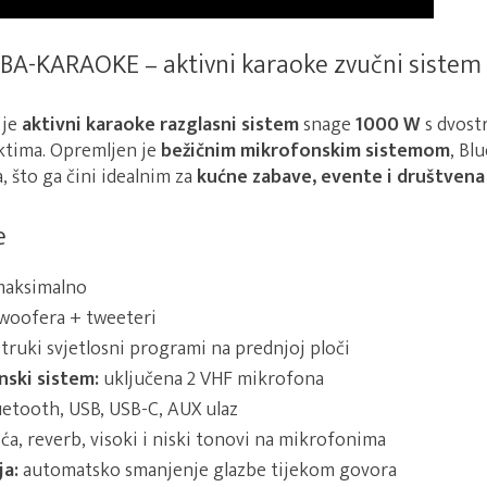
BA-KARAOKE – aktivni karaoke zvučni sistem
je
aktivni karaoke razglasni sistem
snage
1000 W
s dvost
ektima. Opremljen je
bežičnim mikrofonskim sistemom
, Bl
, što ga čini idealnim za
kućne zabave, evente i društvena
e
aksimalno
 woofera + tweeteri
truki svjetlosni programi na prednjoj ploči
nski sistem:
uključena 2 VHF mikrofona
etooth, USB, USB-C, AUX ulaz
ća, reverb, visoki i niski tonovi na mikrofonima
ja:
automatsko smanjenje glazbe tijekom govora