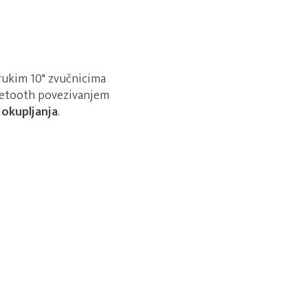
rukim 10" zvučnicima
uetooth povezivanjem
 okupljanja
.