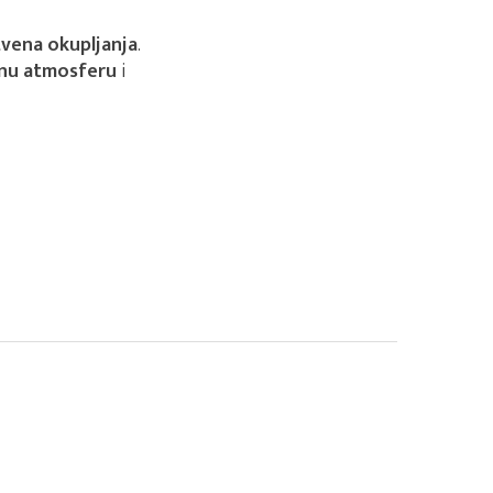
vena okupljanja
.
nu atmosferu
i