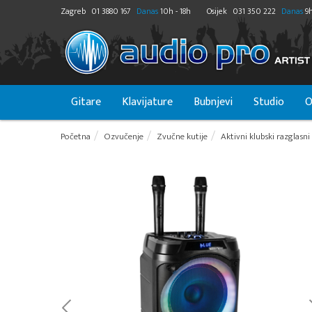
Zagreb
01 3880 167
Danas
10h - 18h
Osijek
031 350 222
Danas
9h
Gitare
Klavijature
Bubnjevi
Studio
O
Početna
Ozvučenje
Zvučne kutije
Aktivni klubski razglasni