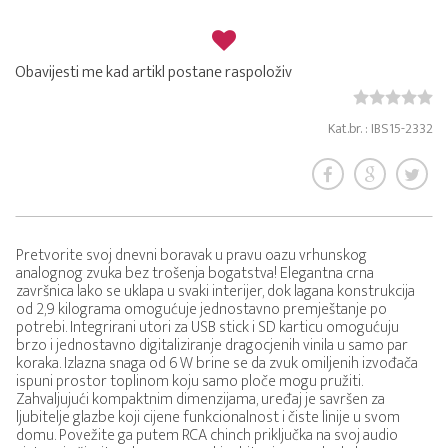
Obavijesti me kad artikl postane raspoloživ
Kat.br. : IBS15-2332
Pretvorite svoj dnevni boravak u pravu oazu vrhunskog
analognog zvuka bez trošenja bogatstva! Elegantna crna
završnica lako se uklapa u svaki interijer, dok lagana konstrukcija
od 2,9 kilograma omogućuje jednostavno premještanje po
potrebi. Integrirani utori za USB stick i SD karticu omogućuju
brzo i jednostavno digitaliziranje dragocjenih vinila u samo par
koraka. Izlazna snaga od 6 W brine se da zvuk omiljenih izvođača
ispuni prostor toplinom koju samo ploče mogu pružiti.
Zahvaljujući kompaktnim dimenzijama, uređaj je savršen za
ljubitelje glazbe koji cijene funkcionalnost i čiste linije u svom
domu. Povežite ga putem RCA chinch priključka na svoj audio