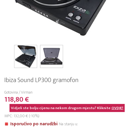
Ibiza Sound LP300 gramofon
Gotovina / Virman
118,80 €
Vidjeli ste bolju cijenu na nekom drugom mjestu? Kliknite
OVDJE!
MPC: 132,00 € (-10%)
Isporučivo po narudžbi
Na stanju u: