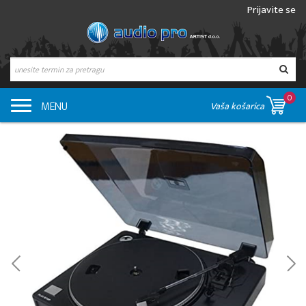
Prijavite se
0
MENU
Vaša košarica