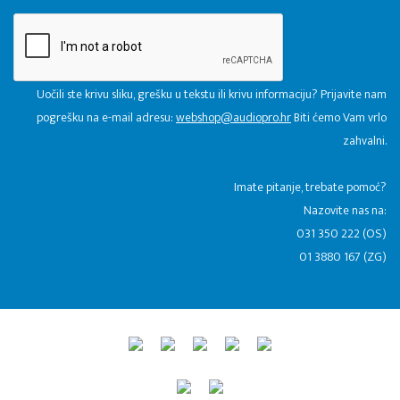
Uočili ste krivu sliku, grešku u tekstu ili krivu informaciju? Prijavite nam
pogrešku na e-mail adresu:
webshop@audiopro.hr
Biti ćemo Vam vrlo
zahvalni.
​Imate pitanje, trebate pomoć?
Nazovite nas na:
031 350 222 (OS)
01 3880 167 (ZG)