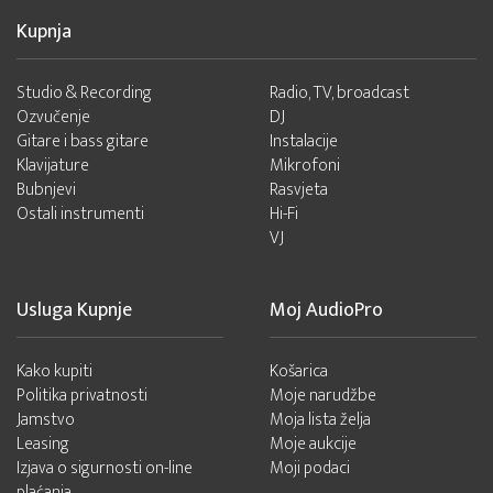
Kupnja
Studio & Recording
Radio, TV, broadcast
Ozvučenje
DJ
Gitare i bass gitare
Instalacije
Klavijature
Mikrofoni
Bubnjevi
Rasvjeta
Ostali instrumenti
Hi-Fi
VJ
Usluga Kupnje
Moj AudioPro
Kako kupiti
Košarica
Politika privatnosti
Moje narudžbe
Jamstvo
Moja lista želja
Leasing
Moje aukcije
Izjava o sigurnosti on-line
Moji podaci
plaćanja