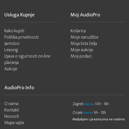
Usluga Kupnje
Moj AudioPro
Kako kupiti
Košarica
Politika privatnosti
Moje narudžbe
Jamstvo
Moja lista želja
Leasing
Moje aukcije
Izjava o sigurnosti on-line
Moji podaci
plaćanja
Aukcije
AudioPro Info
O nama
Zagreb
10h - 18h
danas
Kontakt
Osijek
9h - 18h
danas
Novosti
Nedjeljom i praznicima ne radimo
Mapa sajta