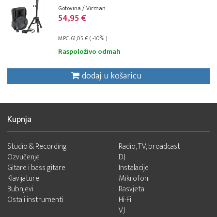
Gotovina / Virman
54,95 €
MPC: 61,05 € ( -10% )
Raspoloživo odmah
dodaj u košaricu
Kupnja
Studio & Recording
Radio, TV, broadcast
Ozvučenje
DJ
Gitare i bass gitare
Instalacije
Klavijature
Mikrofoni
Bubnjevi
Rasvjeta
Ostali instrumenti
Hi-Fi
VJ