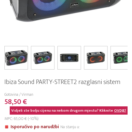
Ibiza Sound PARTY-STREET2 razglasni sistem
Gotovina / Virman
58,50 €
Vidjeli ste bolju cijenu na nekom drugom mjestu? Kliknite
OVDJE!
MPC: 65,00 € (-10%)
Isporučivo po narudžbi
Na stanju u: