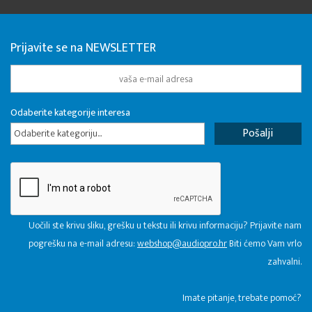
Prijavite se na NEWSLETTER
Odaberite kategorije interesa
Odaberite kategoriju...
Uočili ste krivu sliku, grešku u tekstu ili krivu informaciju? Prijavite nam
pogrešku na e-mail adresu:
webshop@audiopro.hr
Biti ćemo Vam vrlo
zahvalni.
​Imate pitanje, trebate pomoć?