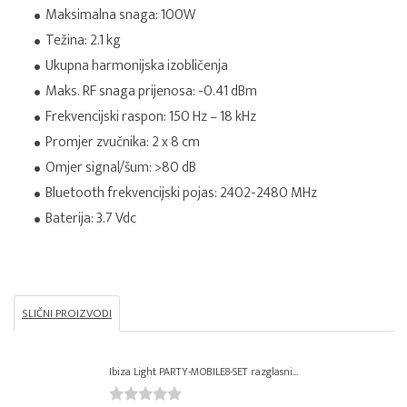
Maksimalna snaga: 100W
Težina: 2.1 kg
Ukupna harmonijska izobličenja
Maks. RF snaga prijenosa: -0.41 dBm
Frekvencijski raspon: 150 Hz – 18 kHz
Promjer zvučnika: 2 x 8 cm
Omjer signal/šum: >80 dB
Bluetooth frekvencijski pojas: 2402-2480 MHz
Baterija: 3.7 Vdc
SLIČNI PROIZVODI
Ibiza Light PARTY-MOBILE8-SET razglasni...