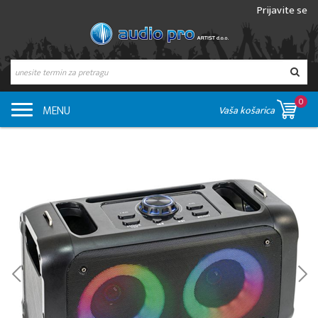
Prijavite se
0
MENU
Vaša košarica