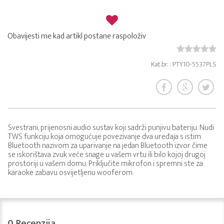
Obavijesti me kad artikl postane raspoloživ
Kat.br. : PTY10-5537PLS
Svestrani, prijenosni audio sustav koji sadrži punjivu bateriju. Nudi
TWS funkciju koja omogućuje povezivanje dva uređaja s istim
Bluetooth nazivom za uparivanje na jedan Bluetooth izvor čime
se iskorištava zvuk veće snage u vašem vrtu ili bilo kojoj drugoj
prostoriji u vašem domu. Priključite mikrofon i spremni ste za
karaoke zabavu osvijetljenu wooferom.
0
Recenzija