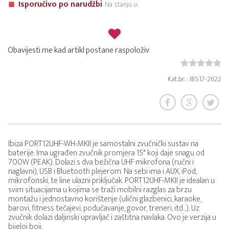
Isporučivo po narudžbi
Na stanju u:
Obavijesti me kad artikl postane raspoloživ
Kat.br. : IBS17-2622
Ibiza PORT12UHF-WH-MKII je samostalni zvučnički sustav na
baterije. Ima ugrađen zvučnik promjera 15" koji daje snagu od
700W (PEAK). Dolazi s dva bežična UHF mikrofona (ručni i
naglavni), USB i Bluetooth plejerom. Na sebi ima i AUX, iPod,
mikrofonski, te line ulazni priključak. PORT12UHF-MKII je idealan u
svim situacijama u kojima se traži mobilni razglas za brzu
montažu i jednostavno korištenje (ulični glazbenici, karaoke,
barovi, fitness tečajevi, podučavanje, govor, treneri, itd...). Uz
zvučnik dolazi daljinski upravljač i zaštitna navlaka. Ovo je verzija u
bijeloj boji.