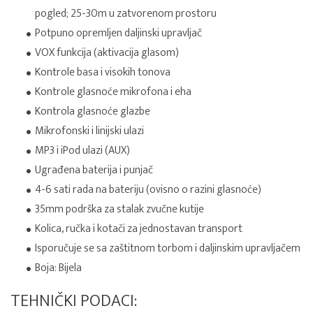
pogled; 25-30m u zatvorenom prostoru
Potpuno opremljen daljinski upravljač
VOX funkcija (aktivacija glasom)
Kontrole basa i visokih tonova
Kontrole glasnoće mikrofona i eha
Kontrola glasnoće glazbe
Mikrofonski i linijski ulazi
MP3 i iPod ulazi (AUX)
Ugrađena baterija i punjač
4-6 sati rada na bateriju (ovisno o razini glasnoće)
35mm podrška za stalak zvučne kutije
Kolica, ručka i kotači za jednostavan transport
Isporučuje se sa zaštitnom torbom i daljinskim upravljačem
Boja: Bijela
TEHNIČKI PODACI: