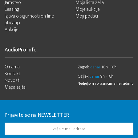
Jamstvo
Moja lista želja
Leasing
Moje aukcije
Izjava o sigurnosti on-line
Moji podaci
plaćanja
Aukcije
AudioPro Info
O nama
Zagreb
10h - 18h
danas
Kontakt
Osijek
9h - 18h
danas
Novosti
Nedjeljom i praznicima ne radimo
Mapa sajta
Prijavite se na NEWSLETTER