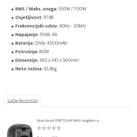
RMS / Maks. snaga:
350W / 700W
Osjetljivost:
97dB
Frekvencijski odziv:
40Hz - 20kHz
Napajanje:
15Vdc 4A
Baterija:
12Vdc 4500mAh
Potrošnja:
80W
Dimenzije:
360 x 345 x 560mm
Neto težina:
10,9kg
SLIČNI PROIZVODI
Ibiza Sound PORT12UHF-MKII razglasni si...