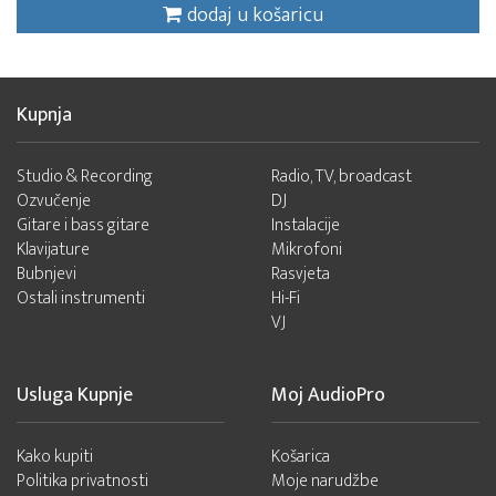
dodaj u košaricu
Kupnja
Studio & Recording
Radio, TV, broadcast
Ozvučenje
DJ
Gitare i bass gitare
Instalacije
Klavijature
Mikrofoni
Bubnjevi
Rasvjeta
Ostali instrumenti
Hi-Fi
VJ
Usluga Kupnje
Moj AudioPro
Kako kupiti
Košarica
Politika privatnosti
Moje narudžbe