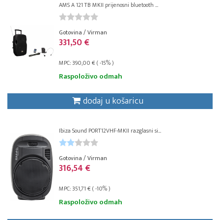
AMS A 121 TB MKII prijenosni bluetooth ...
Gotovina / Virman
331,50 €
MPC: 390,00 € ( -15% )
Raspoloživo odmah
dodaj u košaricu
Ibiza Sound PORT12VHF-MKII razglasni si...
Gotovina / Virman
316,54 €
MPC: 351,71 € ( -10% )
Raspoloživo odmah