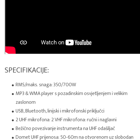
SPECIFIKACIJE:
RMS/maks. snaga: 350/700W
MP3 & WMA player s pozadinskim osvjetljenjem i velikim
zaslonom
USB, Bluetooth, linijski i mikrofonski priključci
2 UHF mikrofona: 2 VHF mikrofona: ručni i naglavni
Bežično povezivanje instrumenta na UHF odašiljač
Domet UHF prijenosa: 50-60m na otvorenom uz slobodan