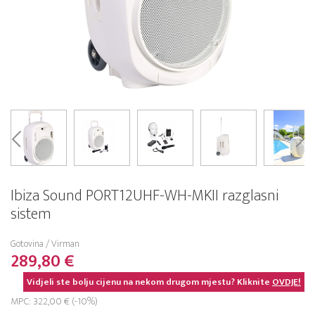
Ibiza Sound PORT12UHF-WH-MKII razglasni
sistem
Gotovina / Virman
289,80 €
Vidjeli ste bolju cijenu na nekom drugom mjestu? Kliknite
OVDJE!
MPC: 322,00 € (-10%)