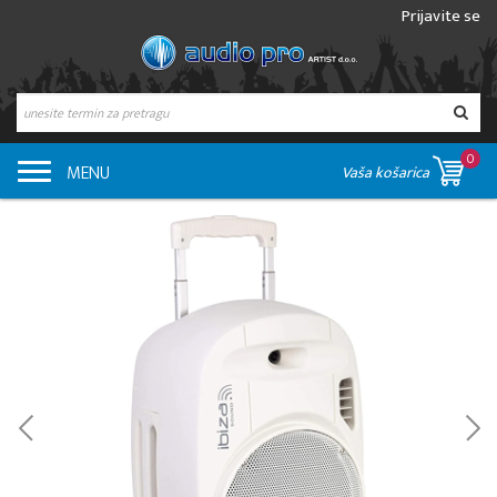
Prijavite se
0
MENU
Vaša košarica