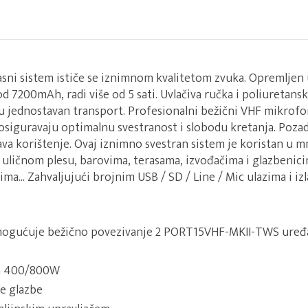
lasni sistem ističe se iznimnom kvalitetom zvuka. Opremlj
 7200mAh, radi više od 5 sati. Uvlačiva ručka i poliuretansk
 jednostavan transport. Profesionalni bežični VHF mikrofoni
č osiguravaju optimalnu svestranost i slobodu kretanja. Pozad
ava korištenje. Ovaj iznimno svestran sistem je koristan u 
uličnom plesu, barovima, terasama, izvođačima i glazbenic
a... Zahvaljujući brojnim USB / SD / Line / Mic ulazima i iz
ogućuje bežično povezivanje 2 PORT15VHF-MKII-TWS uređaj
a 400/800W
e glazbe