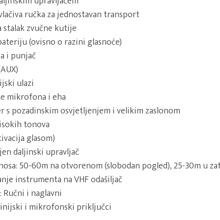
daljinskim upravljačem
uvlačiva ručka za jednostavan transport
stalak zvučne kutije
bateriju (ovisno o razini glasnoće)
a i punjač
(AUX)
jski ulazi
će mikrofona i eha
 s pozadinskim osvjetljenjem i velikim zaslonom
visokih tonova
tivacija glasom)
n daljinski upravljač
nosa: 50-60m na otvorenom (slobodan pogled), 25-30m u z
nje instrumenta na VHF odašiljač
 Ručni i naglavni
inijski i mikrofonski priključci