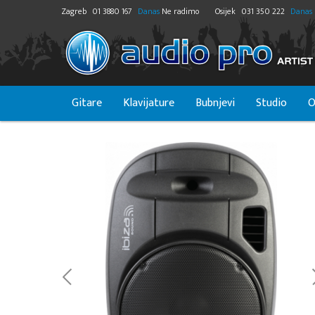
Zagreb
01 3880 167
Danas
Ne radimo
Osijek
031 350 222
Danas
Gitare
Klavijature
Bubnjevi
Studio
O