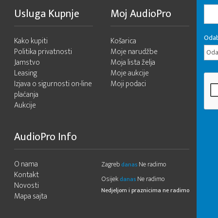
Usluga Kupnje
Moj AudioPro
Odab
Kako kupiti
Košarica
Politika privatnosti
Moje narudžbe
Odab
Jamstvo
Moja lista želja
Leasing
Moje aukcije
Izjava o sigurnosti on-line
Moji podaci
plaćanja
Aukcije
AudioPro Info
O nama
Zagreb
Ne radimo
danas
Kontakt
Osijek
Ne radimo
danas
Novosti
Nedjeljom i praznicima ne radimo
Mapa sajta