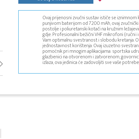
Ovaj prijenosni zvučni sustav ističe se iznimno
punjivom baterijom od 7200 mAh, ovaj zvučnički si
postolje i poliuretanski kotači na kružnim ležaj
gdje. Profesionalni bežični VHF mikrofoni (ručni i 
Vam optimalnu svestranost i slobodu kretanja. O
jednostavnost korištenja. Ovaj izuzetno svestran
pomoćnik pri mnogim aplikacijama: sportska udruže
glazbenici na otvorenom i zatvorenom, govornici..
izlaza, ova jedinica će zadovoljiti sve vaše potrebe