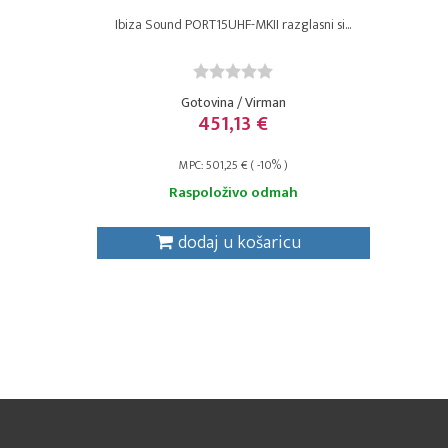
Ibiza Sound PORT15UHF-MKII razglasni si...
Gotovina / Virman
451,13 €
MPC: 501,25 € ( -10% )
Raspoloživo odmah
dodaj u košaricu