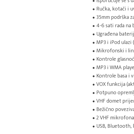
Isporučuje se s 
Ručka, kotači i 
35mm podrška za 
4-6 sati rada na 
Ugrađena baterij
MP3 i iPod ulazi 
Mikrofonski i lini
Kontrole glasno
MP3 i WMA player
Kontrole basa i 
VOX funkcija (ak
Potpuno opremlje
VHF domet prije
Bežično poveziva
2 VHF mikrofona:
USB, Bluetooth, l