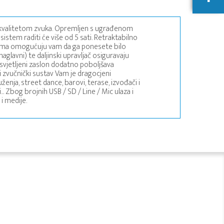
m kvalitetom zvuka. Opremljen s ugrađenom
stem raditi će više od 5 sati. Retraktabilno
evima omogućuju vam da ga ponesete bilo
naglavni) te daljinski upravljač osiguravaju
svjetljeni zaslon dodatno poboljšava
i zvučnički sustav Vam je dragocjeni
nja, street dance, barovi, terase, izvođači i
. Zbog brojnih USB / SD / Line / Mic ulaza i
 i medije.