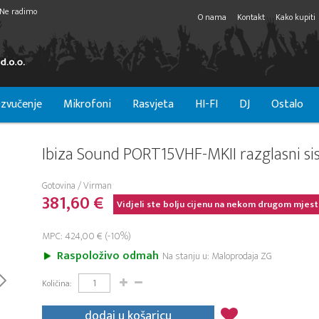
Ne radimo
O nama
Kontakt
Kako kupiti
zvučenje
Mikrofoni
Rasvjeta
HI-FI
DJ
Ostalo
Ibiza Sound PORT15VHF-MKII razglasni s
Gotovina / Virman
381,60 €
Vidjeli ste bolju cijenu na nekom drugom mjest
MPC: 424,00 € (-10%)
Raspoloživo odmah
Na stanju u: Maloprodaja ZG
Količina:
dodaj u košaricu