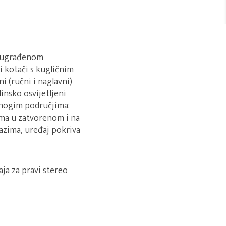
en ugrađenom
i kotači s kugličnim
 (ručni i naglavni)
insko osvijetljeni
mnogim područjima:
ima u zatvorenom i na
lazima, uređaj pokriva
a za pravi stereo