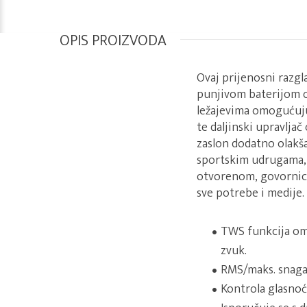
OPIS PROIZVODA
Ovaj prijenosni razg
punjivom baterijom od
ležajevima omogućuju
te daljinski upravlja
zaslon dodatno olakš
sportskim udrugama, 
otvorenom, govornicim
sve potrebe i medije.
TWS funkcija om
zvuk.
RMS/maks. snag
Kontrola glasnoć