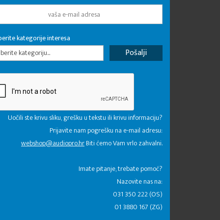
erite kategorije interesa
erite kategoriju...
Uočili ste krivu sliku, grešku u tekstu ili krivu informaciju?
Prijavite nam pogrešku na e-mail adresu:
webshop@audiopro.hr
Biti ćemo Vam vrlo zahvalni.
​Imate pitanje, trebate pomoć?
Nazovite nas na:
031 350 222 (OS)
01 3880 167 (ZG)