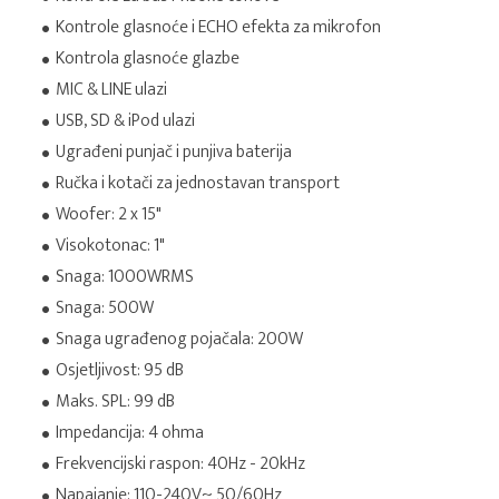
Kontrole glasnoće i ECHO efekta za mikrofon
Kontrola glasnoće glazbe
MIC & LINE ulazi
USB, SD & iPod ulazi
Ugrađeni punjač i punjiva baterija
Ručka i kotači za jednostavan transport
Woofer: 2 x 15"
Visokotonac: 1"
Snaga: 1000WRMS
Snaga: 500W
Snaga ugrađenog pojačala: 200W
Osjetljivost: 95 dB
Maks. SPL: 99 dB
Impedancija: 4 ohma
Frekvencijski raspon: 40Hz - 20kHz
Napajanje: 110-240V~ 50/60Hz