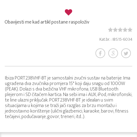
Obavijesti me kad artikl postane raspoloživ
Kat.br. : IBS15-6034
Ibiza PORT238VHF-BT je samostalni zvučni sustav na baterije. Ima
ugrađena dva zvučnika promjera 15" koji daju snagu od 1000W
(PEAK). Dolazi s dva bežična VHF mikrofona, USB Bluetooth
plejerom i SD čitačem kartica. Na sebi ima i AUX, iPod, mikrofonski,
te line ulazni priključak. PORT238VHF-BT je idealan u svim
situacijama u kojima se traži jači razglas za brzu montažu i
jednostavno korištenje (ulični glazbenici, karaoke, barovi, fitness
tečajevi, podučavanje, govor, treneri, itd...).