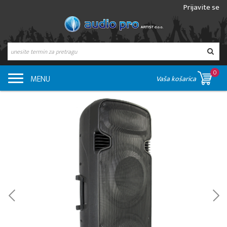
Prijavite se
0
MENU
Vaša košarica