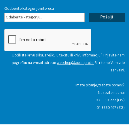
Odaberite kategorije interesa
Odaberite kategoriju...
Uočili ste krivu sliku, grešku u tekstu ili krivu informaciju? Prijavite nam
pogrešku na e-mail adresu:
webshop@audiopro.hr
Biti ćemo Vam vrlo
zahvalni.
​Imate pitanje, trebate pomoć?
Nazovite nas na:
031 350 222 (OS)
01 3880 167 (ZG)