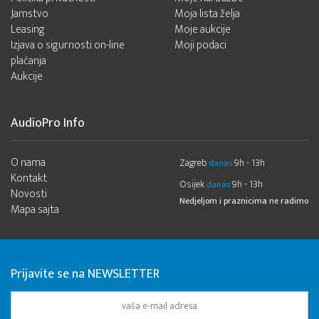
Jamstvo
Moja lista želja
Leasing
Moje aukcije
Izjava o sigurnosti on-line
Moji podaci
plaćanja
Aukcije
AudioPro Info
O nama
Zagreb
9h - 13h
danas
Kontakt
Osijek
9h - 13h
danas
Novosti
Nedjeljom i praznicima ne radimo
Mapa sajta
Prijavite se na NEWSLETTER