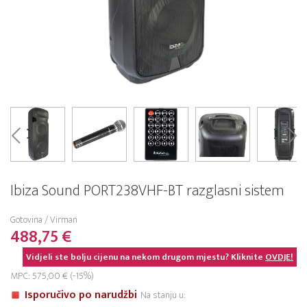
Ibiza Sound PORT238VHF-BT razglasni sistem
Gotovina / Virman
488,75 €
Vidjeli ste bolju cijenu na nekom drugom mjestu? Kliknite
OVDJE!
MPC: 575,00 € (-15%)
Isporučivo po narudžbi
Na stanju u: