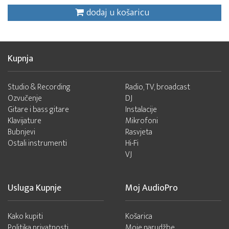
dodaj u košaricu
Kupnja
Studio & Recording
Radio, TV, broadcast
Ozvučenje
DJ
Gitare i bass gitare
Instalacije
Klavijature
Mikrofoni
Bubnjevi
Rasvjeta
Ostali instrumenti
Hi-Fi
VJ
Usluga Kupnje
Moj AudioPro
Kako kupiti
Košarica
Politika privatnosti
Moje narudžbe