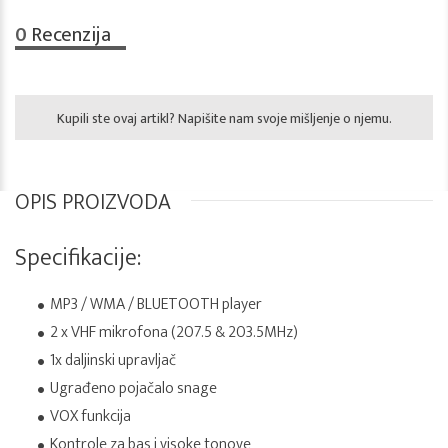
0
Recenzija
Kupili ste ovaj artikl? Napišite nam svoje mišljenje o njemu.
OPIS PROIZVODA
Specifikacije:
MP3 / WMA / BLUETOOTH player
2 x VHF mikrofona (207.5 & 203.5MHz)
1x daljinski upravljač
Ugrađeno pojačalo snage
VOX funkcija
Kontrole za bas i visoke tonove