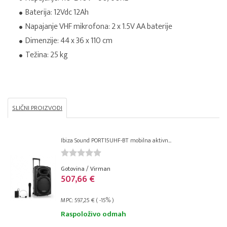
Baterija: 12Vdc 12Ah
Napajanje VHF mikrofona: 2 x 1.5V AA baterije
Dimenzije: 44 x 36 x 110 cm
Težina: 25 kg
SLIČNI PROIZVODI
Ibiza Sound PORT15UHF-BT mobilna aktivn...
Gotovina / Virman
507,66 €
MPC: 597,25 € ( -15% )
Raspoloživo odmah