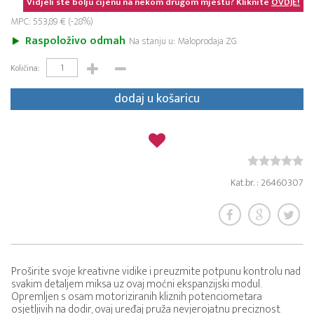
Vidjeli ste bolju cijenu na nekom drugom mjestu? Kliknite
OVDJE!
MPC: 553,89 € (-28%)
Raspoloživo odmah
Na stanju u: Maloprodaja ZG
Količina:
dodaj u košaricu
Kat.br. : 26460307
Proširite svoje kreativne vidike i preuzmite potpunu kontrolu nad
svakim detaljem miksa uz ovaj moćni ekspanzijski modul.
Opremljen s osam motoriziranih kliznih potenciometara
osjetljivih na dodir, ovaj uređaj pruža nevjerojatnu preciznost