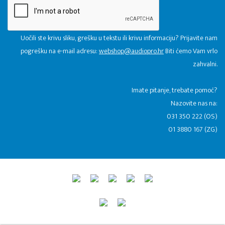
Uočili ste krivu sliku, grešku u tekstu ili krivu informaciju? Prijavite nam
pogrešku na e-mail adresu:
webshop@audiopro.hr
Biti ćemo Vam vrlo
zahvalni.
​Imate pitanje, trebate pomoć?
Nazovite nas na:
031 350 222 (OS)
01 3880 167 (ZG)