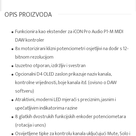
OPIS PROIZVODA
Funkcionira kao ekstender za iCON Pro Audio P1-M MIDI
DAW kontroler
8x motorizirani klizni potenciometri osjetljivi na dodir s 12-
bitnom rezolucijom
Izuzetno otporan, izdržljiv i svestran
Opcionalni D4 OLED zaslon prikazuje naziv kanala,
kontrolne vrijednosti, boje kanala itd. (ovisno o DAW
softveru)
Atraktivni, moderni LED mjerači s preciznim, jasnim i
upečatljivim indikatorima razine
8 glatkih dvostrukih funkcijskih enkoder potenciometara
(rotacija i unos)
Osvijetljene tipke za kontrolu kanala uključujući Mute, Solo i