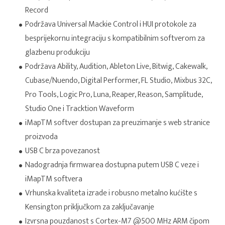
Record
Podržava Universal Mackie Control i HUI protokole za
besprijekornu integraciju s kompatibilnim softverom za
glazbenu produkciju
Podržava Ability, Audition, Ableton Live, Bitwig, Cakewalk,
Cubase/Nuendo, Digital Performer, FL Studio, Mixbus 32C,
Pro Tools, Logic Pro, Luna, Reaper, Reason, Samplitude,
Studio One i Tracktion Waveform
iMapTM softver dostupan za preuzimanje s web stranice
proizvoda
USB C brza povezanost
Nadogradnja firmwarea dostupna putem USB C veze i
iMapTM softvera
Vrhunska kvaliteta izrade i robusno metalno kućište s
Kensington priključkom za zaključavanje
Izvrsna pouzdanost s Cortex-M7 @500 MHz ARM čipom