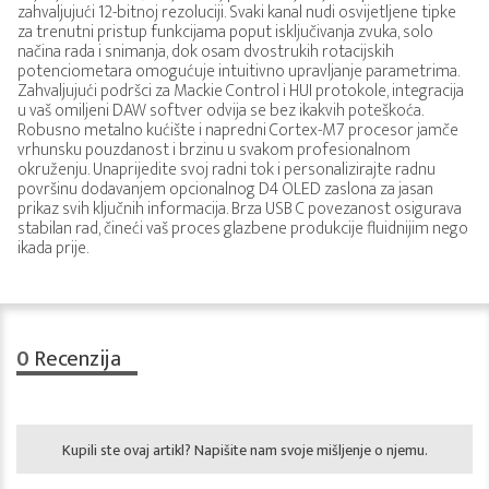
zahvaljujući 12-bitnoj rezoluciji. Svaki kanal nudi osvijetljene tipke
za trenutni pristup funkcijama poput isključivanja zvuka, solo
načina rada i snimanja, dok osam dvostrukih rotacijskih
potenciometara omogućuje intuitivno upravljanje parametrima.
Zahvaljujući podršci za Mackie Control i HUI protokole, integracija
u vaš omiljeni DAW softver odvija se bez ikakvih poteškoća.
Robusno metalno kućište i napredni Cortex-M7 procesor jamče
vrhunsku pouzdanost i brzinu u svakom profesionalnom
okruženju. Unaprijedite svoj radni tok i personalizirajte radnu
površinu dodavanjem opcionalnog D4 OLED zaslona za jasan
prikaz svih ključnih informacija. Brza USB C povezanost osigurava
stabilan rad, čineći vaš proces glazbene produkcije fluidnijim nego
ikada prije.
0
Recenzija
Kupili ste ovaj artikl? Napišite nam svoje mišljenje o njemu.