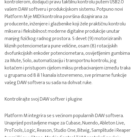
kontrolerom, dodajući pravu taktilnu kontrolu putem USB2.0
vašem DAW softveru i produkcijskom sistemu. Potpuno novi
Platform M je MIDI kontrolna površina dizajnirana za
producente, inženjere i glazbenike koji žele praktičnu kontrolu
miksera i fleksibilnost moderne digitalne produkcije unutar
manjeg fizičkog radnog prostora. S devet (9) motoriziranih
kliznih potenciometara pune veličine, osam (8) rotacijskih
dvofunkcijskih enkoder potenciometara, osvijetljenim gumbima
za Mute, Solo, automatizaciju i transportnu kontrolu, jog
kotačem i pristupom cijelom miksu prebacivanjem između traka
u grupama od 8 ili 1 kanala istovremeno, sve primarne funkcije
vašeg DAW softvera su sada na dohvat ruke.
Kontrolirajte svoj DAW softver i plugine
Platform M integrira se s većinom popularnih DAW softvera.
Unaprijed postavljene mape za Cubase, Nuendo, Ableton Live,
ProTools, Logic, Reason, Studio One, Bitwig, Samplitude i Reaper