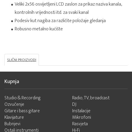
Veliki 2x56 osvijetljeni LCD zaslon za prikaz naziva kanala,
kontrolnih vrijednosti itd. za svaki kanal
Podesiv kut nagiba za različite položaje gledanja
Robusno metalno kućište
SLIČNI PROIZVODI
Kupnja
Studio & Recording
Radio, TV, broadcast
Ozvučenje
DJ
Gitare i bass gitare
Instalacije
Klavijature
Mikrofoni
Bubnjevi
Rasvjeta
Ostali instrumenti
Hi-Fi