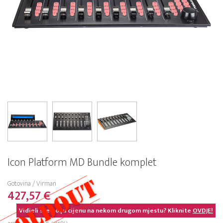
Icon Platform MD Bundle komplet
Gotovina / Virman
427,57 €
Vidjeli ste bolju cijenu na nekom drugom mjestu? Kliknite
OVDJE!