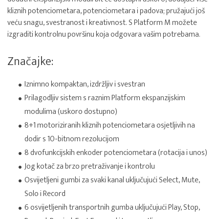
kliznih potenciometara, potenciometara i padova; pružajući još
veću snagu, svestranost i kreativnost. S Platform M možete
izgraditi kontrolnu površinu koja odgovara vašim potrebama.
Značajke:
Iznimno kompaktan, izdržljiv i svestran
Prilagodljiv sistem s raznim Platform ekspanzijskim
modulima (uskoro dostupno)
8+1 motoriziranih kliznih potenciometara osjetljivih na
dodir s 10-bitnom rezolucijom
8 dvofunkcijskih enkoder potenciometara (rotacija i unos)
Jog kotač za brzo pretraživanje i kontrolu
Osvijetljeni gumbi za svaki kanal uključujući Select, Mute,
Solo i Record
6 osvijetljenih transportnih gumba uključujući Play, Stop,