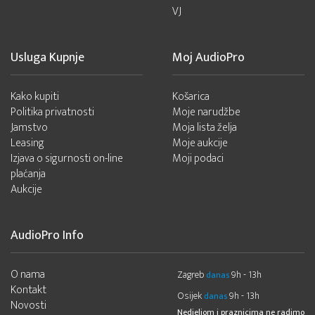
VJ
Usluga Kupnje
Moj AudioPro
Kako kupiti
Košarica
Politika privatnosti
Moje narudžbe
Jamstvo
Moja lista želja
Leasing
Moje aukcije
Izjava o sigurnosti on-line
Moji podaci
plaćanja
Aukcije
AudioPro Info
O nama
Zagreb
9h - 13h
danas
Kontakt
Osijek
9h - 13h
danas
Novosti
Nedjeljom i praznicima ne radimo