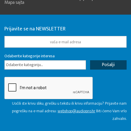
Mapa sajta
Prijavite se na NEWSLETTER
Odaberite kategorije interesa
Odaberite kategoriju...
Uočili ste krivu sliku, grešku u tekstu ili krivu informaciju? Prijavite nam
pogrešku na e-mail adresu:
webshop@audiopro.hr
Biti ćemo Vam vrlo
zahvalni.