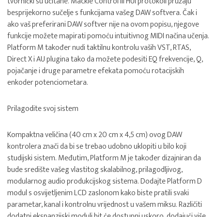
tvornički su učitane. Mackie Control ili HUI protokoli pružaju
besprijekorno sučelje s funkcijama vašeg DAW softvera. Čak i
ako vaš preferirani DAW softver nije na ovom popisu, njegove
funkcije možete mapirati pomoću intuitivnog MIDI načina učenja.
Platform M također nudi taktilnu kontrolu vaših VST, RTAS,
Direct X i AU plugina tako da možete podesiti EQ frekvencije, Q,
pojačanje i druge parametre efekata pomoću rotacijskih
enkoder potenciometara.
Prilagodite svoj sistem
Kompaktna veličina (40 cm x 20 cm x 4,5 cm) ovog DAW
kontrolera znači da bi se trebao udobno uklopiti u bilo koji
studijski sistem. Međutim, Platform M je također dizajniran da
bude središte vašeg vlastitog skalabilnog, prilagodljivog,
modularnog audio produkcijskog sistema. Dodajte Platform D
modul s osvijetljenim LCD zaslonom kako biste pratili svaki
parametar, kanal i kontrolnu vrijednost u vašem miksu. Različiti
dodatni ekspanzijski moduli bit će dostupni uskoro, dodajući više