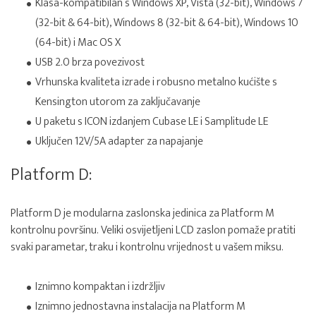
Klasa-kompatibilan s Windows XP, Vista (32-bit), Windows 7
(32-bit & 64-bit), Windows 8 (32-bit & 64-bit), Windows 10
(64-bit) i Mac OS X
USB 2.0 brza povezivost
Vrhunska kvaliteta izrade i robusno metalno kućište s
Kensington utorom za zaključavanje
U paketu s ICON izdanjem Cubase LE i Samplitude LE
Uključen 12V/5A adapter za napajanje
Platform D:
Platform D je modularna zaslonska jedinica za Platform M
kontrolnu površinu. Veliki osvijetljeni LCD zaslon pomaže pratiti
svaki parametar, traku i kontrolnu vrijednost u vašem miksu.
Iznimno kompaktan i izdržljiv
Iznimno jednostavna instalacija na Platform M