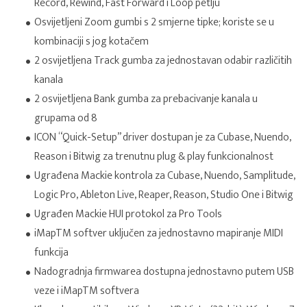
Record, Rewind, Fast Forward i Loop petlju
Osvijetljeni Zoom gumbi s 2 smjerne tipke; koriste se u
kombinaciji s jog kotačem
2 osvijetljena Track gumba za jednostavan odabir različitih
kanala
2 osvijetljena Bank gumba za prebacivanje kanala u
grupama od 8
ICON “Quick-Setup” driver dostupan je za Cubase, Nuendo,
Reason i Bitwig za trenutnu plug & play funkcionalnost
Ugrađena Mackie kontrola za Cubase, Nuendo, Samplitude,
Logic Pro, Ableton Live, Reaper, Reason, Studio One i Bitwig
Ugrađen Mackie HUI protokol za Pro Tools
iMapTM softver uključen za jednostavno mapiranje MIDI
funkcija
Nadogradnja firmwarea dostupna jednostavno putem USB
veze i iMapTM softvera