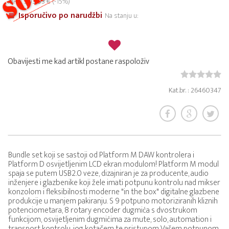
MPC: 503,03 € (-15%)
Isporučivo po narudžbi
Na stanju u:
Obavijesti me kad artikl postane raspoloživ
Kat.br. : 26460347
Bundle set koji se sastoji od Platform M DAW kontrolera i
Platform D osvijetljenim LCD ekran modulom! Platform M modul
spaja se putem USB2.0 veze, dizajniran je za producente, audio
inženjere i glazbenike koji žele imati potpunu kontrolu nad mikser
konzolom i fleksibilnosti moderne "in the box" digitalne glazbene
produkcije u manjem pakiranju. S 9 potpuno motoriziranih kliznih
potenciometara, 8 rotary encoder dugmića s dvostrukom
funkcijom, osvijetljenim dugmićima za mute, solo, automation i
transport kontrolu, jog kotačem te pristupom Vašem potpunom