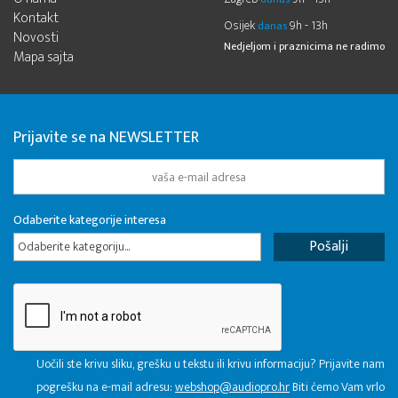
Kontakt
Osijek
9h - 13h
danas
Novosti
Nedjeljom i praznicima ne radimo
Mapa sajta
Prijavite se na NEWSLETTER
Odaberite kategorije interesa
Odaberite kategoriju...
Uočili ste krivu sliku, grešku u tekstu ili krivu informaciju? Prijavite nam
pogrešku na e-mail adresu:
webshop@audiopro.hr
Biti ćemo Vam vrlo