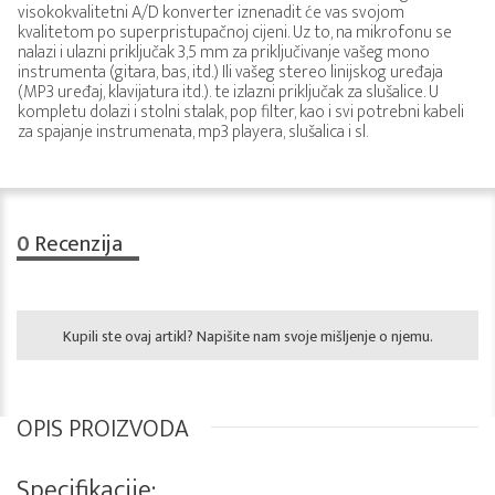
visokokvalitetni A/D konverter iznenadit će vas svojom
kvalitetom po superpristupačnoj cijeni. Uz to, na mikrofonu se
nalazi i ulazni priključak 3,5 mm za priključivanje vašeg mono
instrumenta (gitara, bas, itd.) Ili vašeg stereo linijskog uređaja
(MP3 uređaj, klavijatura itd.). te izlazni priključak za slušalice. U
kompletu dolazi i stolni stalak, pop filter, kao i svi potrebni kabeli
za spajanje instrumenata, mp3 playera, slušalica i sl.
0
Recenzija
Kupili ste ovaj artikl? Napišite nam svoje mišljenje o njemu.
OPIS PROIZVODA
Specifikacije: