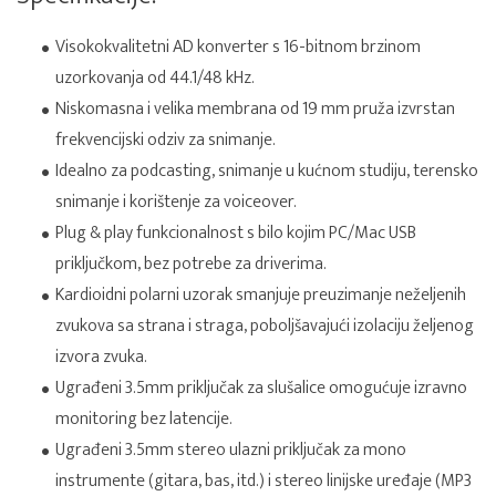
Visokokvalitetni AD konverter s 16-bitnom brzinom
uzorkovanja od 44.1/48 kHz.
Niskomasna i velika membrana od 19 mm pruža izvrstan
frekvencijski odziv za snimanje.
Idealno za podcasting, snimanje u kućnom studiju, terensko
snimanje i korištenje za voiceover.
Plug & play funkcionalnost s bilo kojim PC/Mac USB
priključkom, bez potrebe za driverima.
Kardioidni polarni uzorak smanjuje preuzimanje neželjenih
zvukova sa strana i straga, poboljšavajući izolaciju željenog
izvora zvuka.
Ugrađeni 3.5mm priključak za slušalice omogućuje izravno
monitoring bez latencije.
Ugrađeni 3.5mm stereo ulazni priključak za mono
instrumente (gitara, bas, itd.) i stereo linijske uređaje (MP3