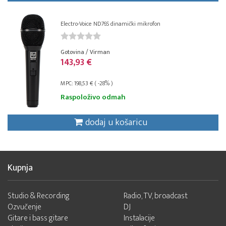
Electro-Voice ND76S dinamički mikrofon
Gotovina / Virman
143,93 €
MPC: 198,53 € ( -28% )
Raspoloživo odmah
dodaj u košaricu
Kupnja
Studio & Recording
Radio, TV, broadcast
Ozvučenje
DJ
Gitare i bass gitare
Instalacije