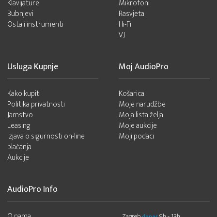
Klavijature
Mikrofoni
Bubnjevi
Rasvjeta
Ostali instrumenti
Hi-Fi
VJ
Usluga Kupnje
Moj AudioPro
Kako kupiti
Košarica
Politika privatnosti
Moje narudžbe
Jamstvo
Moja lista želja
Leasing
Moje aukcije
Izjava o sigurnosti on-line
Moji podaci
plaćanja
Aukcije
AudioPro Info
O nama
Zagreb
9h - 13h
danas