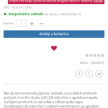
Vidjeli ste bolju cijenu na nekom drugom mjestu? Kliknite
OVDJE!
MPC: 131,40 € (-15%)
Raspoloživo odmah
Na stanju u: Maloprodaja ZG
Količina:
dodaj u košaricu
Kat.br. : 26446210
Bilo da demonstrirate pjesme, snimate svoj vokal ili emitirate
podcast, Icon Pro Audio U24 USB mikrofon s ugrađenim audio
sučeljem pretvorit će vaš vokal u odličan audio zapis.
Kondenzatorski mikrofon s velikom membranom uz ugrađeni