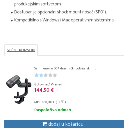
produkcijskim softverom.
Dostupan je opcionalni shock mount nosač (SP01).
Kompatibilno s Windows i Mac operativnim sistemima.
SLIČNI PROIZVODI
Sennheiser e 604 dinamički bubnjarski m...
Gotovina / Virman
144,50 €
MPC: 170,00 € ( -15% )
Raspoloživo odmah
dodaj u košaricu