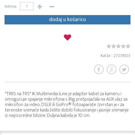
Količina:
dodaj u košaricu
Kat.br. : 27278103
"TRRS na TRS" IK Multimedia iLine je adapter kabel za kameru i
omogućuje spajanje mikrofona s iRig pretpojačala na AUX ulaz za
mikrofon za video, DSLR ili GoPro® fotoaparate. Izvrstan je i za
terenske snimače kada želite dobiti fokusiranije i jasnije snimanje
iz neposredne blizine. Duljina kabela je 10 cm.