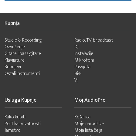
Kupnja
Studio & Recording
Radio, TV, broadcast
Ozvučenje
DJ
Gitare i bass gitare
Instalacije
Klavijature
Mikrofoni
Bubnjevi
Rasvjeta
Ostali instrumenti
Hi-Fi
VJ
Usluga Kupnje
Moj AudioPro
Kako kupiti
Košarica
Politika privatnosti
Moje narudžbe
Jamstvo
Moja lista želja