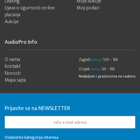
Leasing
Moje aukcije
Izjava o sigurnosti on-line
Moji podaci
plaćanja
Aukcije
AudioPro Info
O nama
Zagreb
10h - 18h
danas
Kontakt
Osijek
9h - 18h
danas
Novosti
Nedjeljom i praznicima ne radimo
Mapa sajta
Prijavite se na NEWSLETTER
Odaberite kategorije interesa