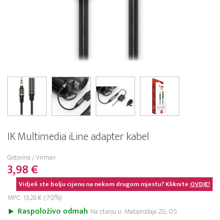
IK Multimedia iLine adapter kabel
Gotovina / Virman
3,98 €
Vidjeli ste bolju cijenu na nekom drugom mjestu? Kliknite
OVDJE!
MPC: 13,28 € (-70%)
Raspoloživo odmah
Na stanju u: Maloprodaja ZG, OS