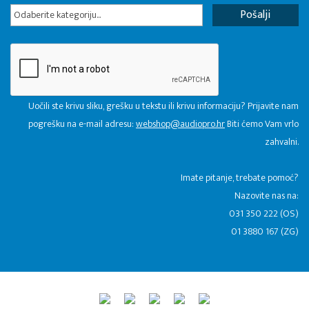
Odaberite kategoriju...
Uočili ste krivu sliku, grešku u tekstu ili krivu informaciju? Prijavite nam
pogrešku na e-mail adresu:
webshop@audiopro.hr
Biti ćemo Vam vrlo
zahvalni.
​Imate pitanje, trebate pomoć?
Nazovite nas na:
031 350 222 (OS)
01 3880 167 (ZG)