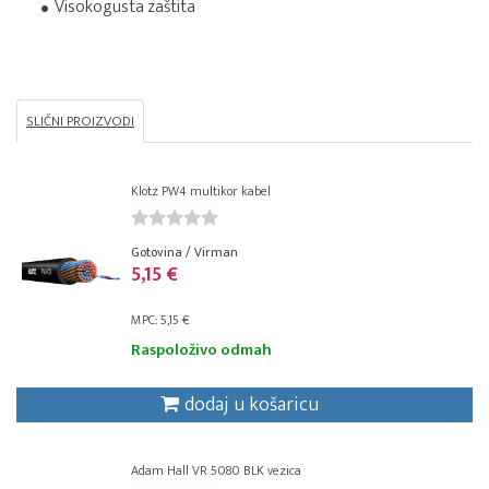
Visokogusta zaštita
SLIČNI PROIZVODI
Klotz PW4 multikor kabel
Gotovina / Virman
5,15 €
MPC: 5,15 €
Raspoloživo odmah
dodaj u košaricu
Adam Hall VR 5080 BLK vezica