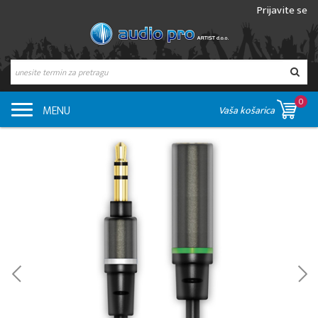
Prijavite se
0
MENU
Vaša košarica