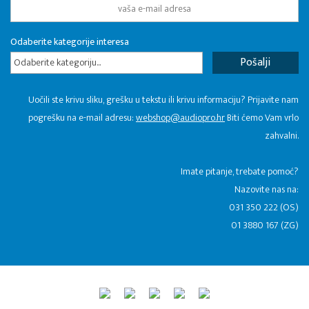
Odaberite kategorije interesa
Odaberite kategoriju...
Uočili ste krivu sliku, grešku u tekstu ili krivu informaciju? Prijavite nam
pogrešku na e-mail adresu:
webshop@audiopro.hr
Biti ćemo Vam vrlo
zahvalni.
​Imate pitanje, trebate pomoć?
Nazovite nas na:
031 350 222 (OS)
01 3880 167 (ZG)