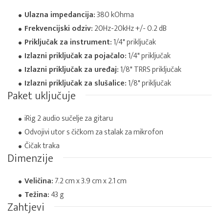
Ulazna impedancija:
380 kOhma
Frekvencijski odziv:
20Hz-20kHz +/- 0.2 dB
Priključak za instrument:
1/4" priključak
Izlazni priključak za pojačalo:
1/4" priključak
Izlazni priključak za uređaj:
1/8" TRRS priključak
Izlazni priključak za slušalice:
1/8" priključak
Paket uključuje
iRig 2 audio sučelje za gitaru
Odvojivi utor s čičkom za stalak za mikrofon
Čičak traka
Dimenzije
Veličina:
7.2 cm x 3.9 cm x 2.1 cm
Težina:
43 g
Zahtjevi