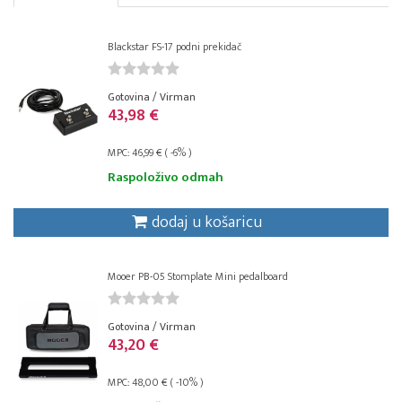
Blackstar FS-17 podni prekidač
Gotovina / Virman
43,98 €
MPC: 46,99 € ( -6% )
Raspoloživo odmah
dodaj u košaricu
Mooer PB-05 Stomplate Mini pedalboard
Gotovina / Virman
43,20 €
MPC: 48,00 € ( -10% )