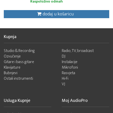
Raspoloživo odmah
dodaj u košaricu
Kupnja
Studio & Recording
Radio, TV, broadcast
Ozvučenje
DJ
Gitare i bass gitare
Instalacije
Klavijature
Mikrofoni
Bubnjevi
Rasvjeta
Ostali instrumenti
Hi-Fi
VJ
Usluga Kupnje
Moj AudioPro