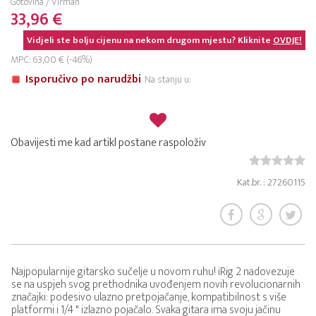
Gotovina / Virman
33,96 €
Vidjeli ste bolju cijenu na nekom drugom mjestu? Kliknite
OVDJE!
MPC: 63,00 € (-46%)
Isporučivo po narudžbi
Na stanju u:
Obavijesti me kad artikl postane raspoloživ
Kat.br. : 27260115
Najpopularnije gitarsko sučelje u novom ruhu! iRig 2 nadovezuje
se na uspjeh svog prethodnika uvođenjem novih revolucionarnih
značajki: podesivo ulazno pretpojačanje, kompatibilnost s više
platformi i 1/4 " izlazno pojačalo. Svaka gitara ima svoju jačinu