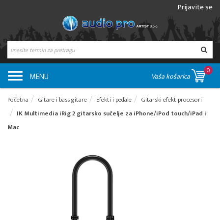
Prijavite se
0
MENU
Vaša košarica
Početna
Gitare i bass gitare
Efekti i pedale
Gitarski efekt procesori
IK Multimedia iRig 2 gitarsko sučelje za iPhone/iPod touch/iPad i
Mac