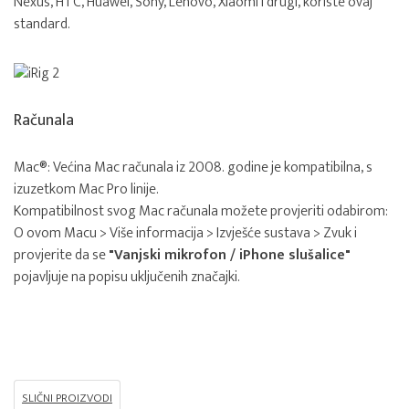
Nexus, HTC, Huawei, Sony, Lenovo, Xiaomi i drugi, koriste ovaj
standard.
Računala
Mac®: Većina Mac računala iz 2008. godine je kompatibilna, s
izuzetkom Mac Pro linije.
Kompatibilnost svog Mac računala možete provjeriti odabirom:
O ovom Macu > Više informacija > Izvješće sustava > Zvuk i
provjerite da se
"Vanjski mikrofon / iPhone slušalice"
pojavljuje na popisu uključenih značajki.
SLIČNI PROIZVODI