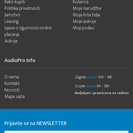
Kako kupiti
Košarica
Politika privatnosti
Moje narudžbe
Jamstvo
Moja lista želja
Leasing
Moje aukcije
Izjava o sigurnosti on-line
Moji podaci
plaćanja
Aukcije
AudioPro Info
O nama
Zagreb
10h - 18h
danas
Kontakt
Osijek
9h - 18h
danas
Novosti
Nedjeljom i praznicima ne radimo
Mapa sajta
Prijavite se na NEWSLETTER