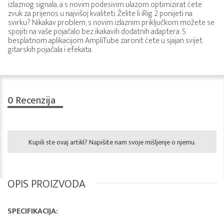
izlaznog signala, a s novim podesivim ulazom optimizirat ćete
zvuk za prijenos u najvišoj kvaliteti. Želite li iRig 2 ponijeti na
svirku? Nikakav problem, s novim izlaznim priključkom možete se
spojiti na vaše pojačalo bez ikakavih dodatnih adaptera. S
besplatnom aplikacijom AmpliTube zaronit ćete u sjajan svijet
gitarskih pojačala i efekata.
0
Recenzija
Kupili ste ovaj artikl? Napišite nam svoje mišljenje o njemu.
OPIS PROIZVODA
SPECIFIKACIJA: