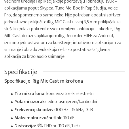
većinom uređaja i aplikacija koje podržavaju i obrađuju zvuk –
aplikacijama poput Skypea, Tune Me, Booth Rap Studija, Voice
Pro, da spomenemo samo neke. Nije potreban dodatni softver;
jednostavno priključite iRig MIC Cast u svoj 3,5 mm priključak za
slušalice/ulaz i pokrenite svoju omiljenu aplikaciju. Također, iRig
MIC Cast dolazi s aplikacijom iRig Recorder FREE za Android,
iznimno jednostavnom za korištenje, intuitivnom aplikacijom za
snimanje i obradu zvuka koja će brzo postati vaša 'glavna'
aplikacija za brzo audio snimanje.
Specifikacije
Specifikacije iRig Mic Cast mikrofona
Tip mikrofona:
kondenzatorski elektretni
Polarni uzorak:
jedno-usmjereni/kardioidni
Frekvencijski odziv:
100 Hz - 15 kHz, -3dB
Maksimalni zvučni tlak:
110 dB
Distorzija:
3% THD pri 110 dB, 1 kHz