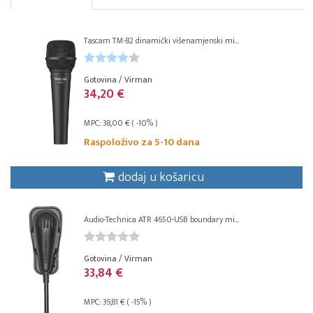
Tascam TM-82 dinamički višenamjenski mi...
Gotovina / Virman
34,20 €
MPC: 38,00 € ( -10% )
Raspoloživo za 5-10 dana
dodaj u košaricu
Audio-Technica ATR 4650-USB boundary mi...
Gotovina / Virman
33,84 €
MPC: 39,81 € ( -15% )