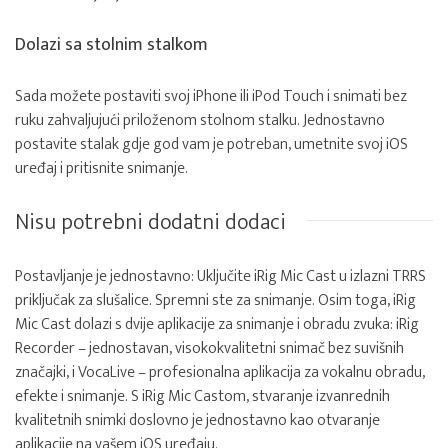
Dolazi sa stolnim stalkom
Sada možete postaviti svoj iPhone ili iPod Touch i snimati bez
ruku zahvaljujući priloženom stolnom stalku. Jednostavno
postavite stalak gdje god vam je potreban, umetnite svoj iOS
uređaj i pritisnite snimanje.
Nisu potrebni dodatni dodaci
Postavljanje je jednostavno: Uključite iRig Mic Cast u izlazni TRRS
priključak za slušalice. Spremni ste za snimanje. Osim toga, iRig
Mic Cast dolazi s dvije aplikacije za snimanje i obradu zvuka: iRig
Recorder – jednostavan, visokokvalitetni snimač bez suvišnih
značajki, i VocaLive – profesionalna aplikacija za vokalnu obradu,
efekte i snimanje. S iRig Mic Castom, stvaranje izvanrednih
kvalitetnih snimki doslovno je jednostavno kao otvaranje
aplikacije na vašem iOS uređaju.