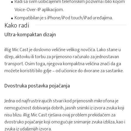
Radi sa svim uobičajenim telefonskim pozivima i bilo kojom
Voice-Over-IP aplikacijom.
Kompatibilan je s iPhone/iPod touch/iPad uređajima.
Kako radi
Ultra-kompaktan dizajn
iRig Mic Cast je doslovno veličine velikog novčića. Lako stane u
džep, aktovku ili torbu za prijenosno računalo za jednostavan
transport. Osim toga, njegova kompaktna veličina znači da ga
možete koristiti bilo gdje – od učionice do dvorane za sastanke.
Dvostruka postavka pojačanja
Jedna od najfrustrirajućih stvari kod prijenosnih mikrofona je
nemogućnost dobivanja dobrih, jasnih snimki iz izvora zvuka koji
nisu blizu. iRig Mic Cast rješava ovaj problem prekidačem za
dvostruko pojačanje koji omogućuje snimanje zvuka izbliza, kao i
zvuka iz udaljenijih izvora.