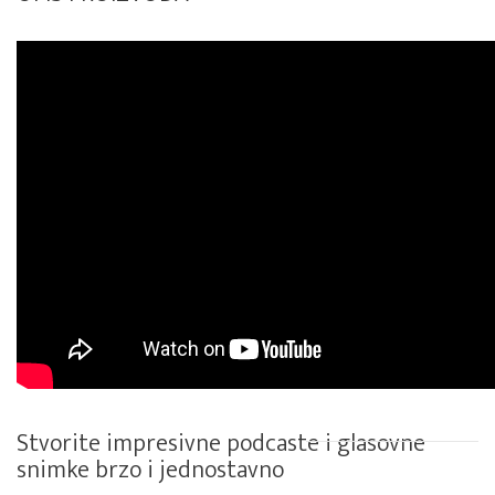
Stvorite impresivne podcaste i glasovne
snimke brzo i jednostavno