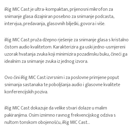
iRig MIC Cast je ultra-kompaktan, prijenosni mikrofon za
snimanje glasa dizajniran posebno za snimanje podcasta,
intervjua, predavanja, glasovnih bilješki, govora i više.
iRig MIC Cast pruža džepno rješenje za snimanje glasa s kristalno
čistom audio kvalitetom. Karakterizira ga uski jedno-usmjereni
uzorak hvatanja zvuka koji minimizira pozadinsku buku, čineći ga
idealnim za snimanje zvuka iz jednog izvora.
Ovo čini iRig MIC Cast izvrsnim i za poslovne primjene poput
snimanja sastanaka te poboljšanja audio i glasovne kvalitete
konferencijskih poziva.
iRig MIC Cast dokazuje da velike stvari dolaze u malim
pakiranjima. Osim iznimno ravnog frekvencijskog odziva s
nultom tonskom obojenošću, iRig MIC Cast…