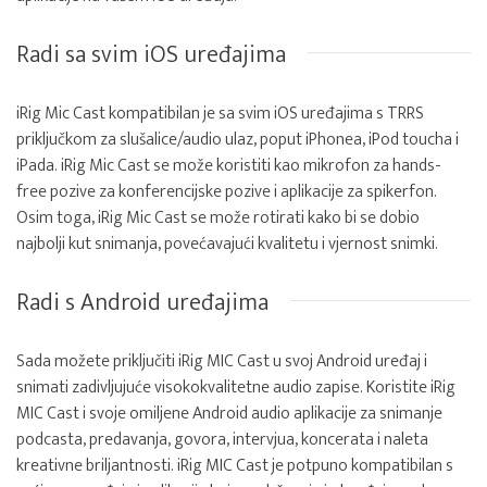
Radi sa svim iOS uređajima
iRig Mic Cast kompatibilan je sa svim iOS uređajima s TRRS
priključkom za slušalice/audio ulaz, poput iPhonea, iPod toucha i
iPada. iRig Mic Cast se može koristiti kao mikrofon za hands-
free pozive za konferencijske pozive i aplikacije za spikerfon.
Osim toga, iRig Mic Cast se može rotirati kako bi se dobio
najbolji kut snimanja, povećavajući kvalitetu i vjernost snimki.
Radi s Android uređajima
Sada možete priključiti iRig MIC Cast u svoj Android uređaj i
snimati zadivljujuće visokokvalitetne audio zapise. Koristite iRig
MIC Cast i svoje omiljene Android audio aplikacije za snimanje
podcasta, predavanja, govora, intervjua, koncerata i naleta
kreativne briljantnosti. iRig MIC Cast je potpuno kompatibilan s