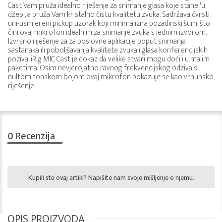
Cast Vam pruža idealno riješenje za snimanje glasa koje stane 'u
džep', a pruža Vam kristalno čistu kvalitetu zvuka. Sadržava čvrsti
uni-usmjereni pickup uzorak koji minimalizira pozadinski šum, što
čini ovaj mikrofon idealnim za snimanje zvuka s jednim izvorom.
Izvrsno riješenje za za poslovne aplikacije poput snimanja
sastanaka ili poboljšavanja kvalitete zvuka i glasa konferencijskih
poziva. iRig MIC Cast je dokaz da velike stvari mogu doći i u malim
paketima. Osim nevjerojatno ravnog frekvencijskog odziva s
nultom tonskom bojom ovaj mikrofon pokazuje se kao vrhunsko
riješenje.
0
Recenzija
Kupili ste ovaj artikl? Napišite nam svoje mišljenje o njemu.
OPIS PROIZVODA