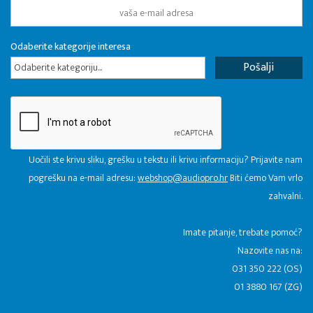
Odaberite kategorije interesa
Odaberite kategoriju...
Uočili ste krivu sliku, grešku u tekstu ili krivu informaciju? Prijavite nam
pogrešku na e-mail adresu:
webshop@audiopro.hr
Biti ćemo Vam vrlo
zahvalni.
​Imate pitanje, trebate pomoć?
Nazovite nas na:
031 350 222 (OS)
01 3880 167 (ZG)