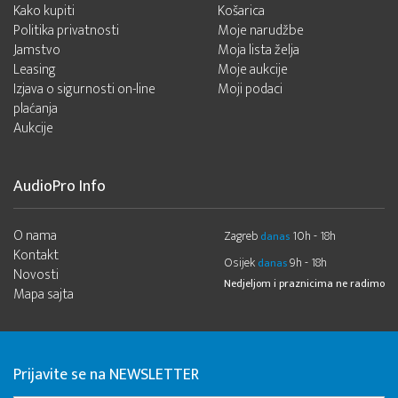
Kako kupiti
Košarica
Politika privatnosti
Moje narudžbe
Jamstvo
Moja lista želja
Leasing
Moje aukcije
Izjava o sigurnosti on-line
Moji podaci
plaćanja
Aukcije
AudioPro Info
O nama
Zagreb
10h - 18h
danas
Kontakt
Osijek
9h - 18h
danas
Novosti
Nedjeljom i praznicima ne radimo
Mapa sajta
Prijavite se na NEWSLETTER