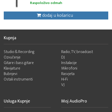
Raspoloživo odmah
dodaj u košaricu
Kupnja
Studio & Recording
Radio, TV, broadcast
Ozvučenje
DJ
Gitare i bass gitare
Instalacije
Klavijature
Mikrofoni
Bubnjevi
Rasvjeta
Ostali instrumenti
Hi-Fi
VJ
Usluga Kupnje
Moj AudioPro