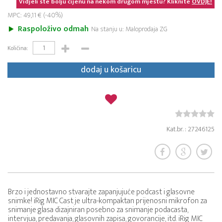
Vidjeli ste bolju cijenu na nekom drugom mjestu? Kliknite
OVDJE!
MPC: 49,11 € (-40%)
Raspoloživo odmah
Na stanju u: Maloprodaja ZG
Količina:
dodaj u košaricu
Kat.br. : 27246125
Brzo i jednostavno stvarajte zapanjujuće podcast i glasovne
snimke! iRig MIC Cast je ultra-kompaktan prijenosni mikrofon za
snimanje glasa dizajniran posebno za snimanje podacasta,
intervjua, predavanja, glasovnih zapisa, govorancije, itd. iRig MIC