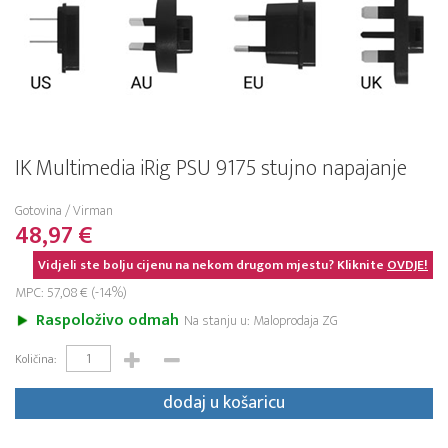
IK Multimedia iRig PSU 9175 stujno napajanje
Gotovina / Virman
48,97 €
Vidjeli ste bolju cijenu na nekom drugom mjestu? Kliknite
OVDJE!
MPC: 57,08 € (-14%)
Raspoloživo odmah
Na stanju u: Maloprodaja ZG
Količina:
dodaj u košaricu