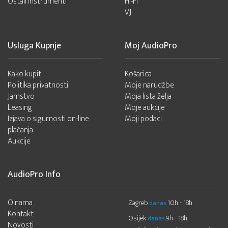
Ostali instrumenti
Hi-Fi
VJ
Usluga Kupnje
Moj AudioPro
Kako kupiti
Košarica
Politika privatnosti
Moje narudžbe
Jamstvo
Moja lista želja
Leasing
Moje aukcije
Izjava o sigurnosti on-line
Moji podaci
plaćanja
Aukcije
AudioPro Info
O nama
Zagreb
10h - 18h
danas
Kontakt
Osijek
9h - 18h
danas
Novosti