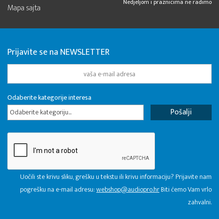
Nedjeljom i praznicima ne radimo
Mapa sajta
Prijavite se na NEWSLETTER
Odaberite kategorije interesa
Odaberite kategoriju...
Uočili ste krivu sliku, grešku u tekstu ili krivu informaciju? Prijavite nam
pogrešku na e-mail adresu:
webshop@audiopro.hr
Biti ćemo Vam vrlo
zahvalni.