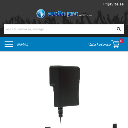
Prijavite se
0
MENU
Vaša košarica