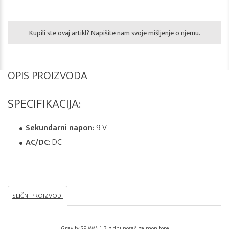
Kupili ste ovaj artikl? Napišite nam svoje mišljenje o njemu.
OPIS PROIZVODA
SPECIFIKACIJA:
Sekundarni napon:
9 V
AC/DC:
DC
SLIČNI PROIZVODI
Gravity SP WM 1 B zidni nosač za monitore