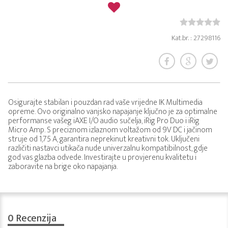
Kat.br. : 27298116
Osigurajte stabilan i pouzdan rad vaše vrijedne IK Multimedia
opreme. Ovo originalno vanjsko napajanje ključno je za optimalne
performanse vašeg iAXE I/O audio sučelja, iRig Pro Duo i iRig
Micro Amp. S preciznom izlaznom voltažom od 9V DC i jačinom
struje od 1,75 A, garantira neprekinut kreativni tok. Uključeni
različiti nastavci utikača nude univerzalnu kompatibilnost, gdje
god vas glazba odvede. Investirajte u provjerenu kvalitetu i
zaboravite na brige oko napajanja.
0
Recenzija