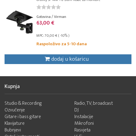
Gotovina / Virman
63,00 €
MPC: 70,00 € ( -10% )
Raspoloživo za 5-10 dana
dodaj u košaricu
Kupnja
Studio & Recording
Radio, TV, broadcast
Ozvučenje
DJ
Gitare i bass gitare
Instalacije
Klavijature
Mikrofoni
Bubnjevi
Rasvjeta