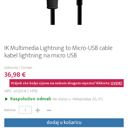
IK Multimedia Lightning to Micro-USB cable
kabel lightning na micro USB
Gotovina / Virman
36,98 €
Vidjeli ste bolju cijenu na nekom drugom mjestu? Kliknite
OVDJE!
MPC: 43,00 € (-14%)
Raspoloživo odmah
Na stanju u: Maloprodaja ZG, OS
Količina:
dodaj u košaricu