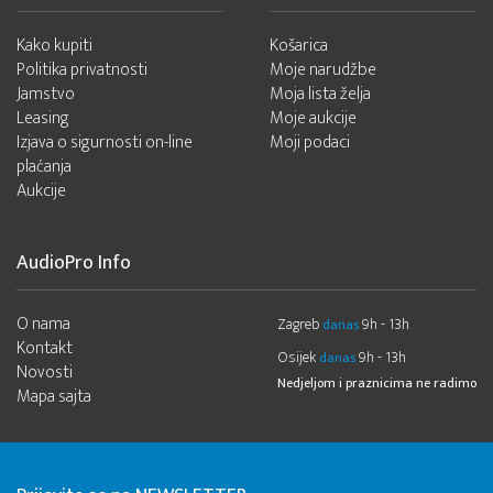
Kako kupiti
Košarica
Politika privatnosti
Moje narudžbe
Jamstvo
Moja lista želja
Leasing
Moje aukcije
Izjava o sigurnosti on-line
Moji podaci
plaćanja
Aukcije
AudioPro Info
O nama
Zagreb
9h - 13h
danas
Kontakt
Osijek
9h - 13h
danas
Novosti
Nedjeljom i praznicima ne radimo
Mapa sajta