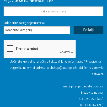
Prijavite se na NEWSLETTER
Odaberite kategorije interesa
Odaberite kategoriju...
Uočili ste krivu sliku, grešku u tekstu ili krivu informaciju? Prijavite nam
pogrešku na e-mail adresu:
webshop@audiopro.hr
Biti ćemo Vam vrlo
zahvalni.
​Imate pitanje, trebate pomoć?
Nazovite nas na:
031 350 222 (OS)
01 3880 167 (ZG)