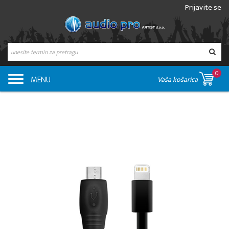
Prijavite se
0
MENU
Vaša košarica