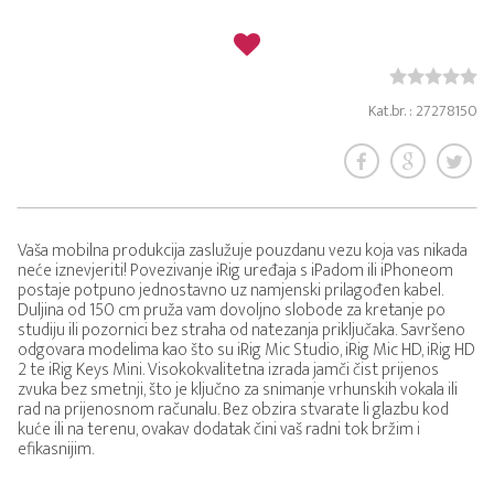
Kat.br. : 27278150
Vaša mobilna produkcija zaslužuje pouzdanu vezu koja vas nikada
neće iznevjeriti! Povezivanje iRig uređaja s iPadom ili iPhoneom
postaje potpuno jednostavno uz namjenski prilagođen kabel.
Duljina od 150 cm pruža vam dovoljno slobode za kretanje po
studiju ili pozornici bez straha od natezanja priključaka. Savršeno
odgovara modelima kao što su iRig Mic Studio, iRig Mic HD, iRig HD
2 te iRig Keys Mini. Visokokvalitetna izrada jamči čist prijenos
zvuka bez smetnji, što je ključno za snimanje vrhunskih vokala ili
rad na prijenosnom računalu. Bez obzira stvarate li glazbu kod
kuće ili na terenu, ovakav dodatak čini vaš radni tok bržim i
efikasnijim.