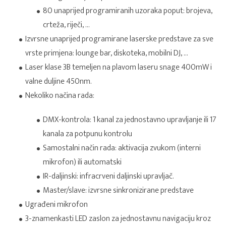
80 unaprijed programiranih uzoraka poput: brojeva,
crteža, riječi, …
Izvrsne unaprijed programirane laserske predstave za sve
vrste primjena: lounge bar, diskoteka, mobilni DJ, …
Laser klase 3B temeljen na plavom laseru snage 400mW i
valne duljine 450nm.
Nekoliko načina rada:
DMX-kontrola: 1 kanal za jednostavno upravljanje ili 17
kanala za potpunu kontrolu
Samostalni način rada: aktivacija zvukom (interni
mikrofon) ili automatski
IR-daljinski: infracrveni daljinski upravljač.
Master/slave: izvrsne sinkronizirane predstave
Ugrađeni mikrofon
3-znamenkasti LED zaslon za jednostavnu navigaciju kroz