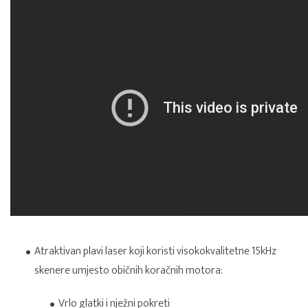
Atraktivan plavi laser koji koristi visokokvalitetne 15kHz
skenere umjesto običnih koračnih motora:
Vrlo glatki i nježni pokreti