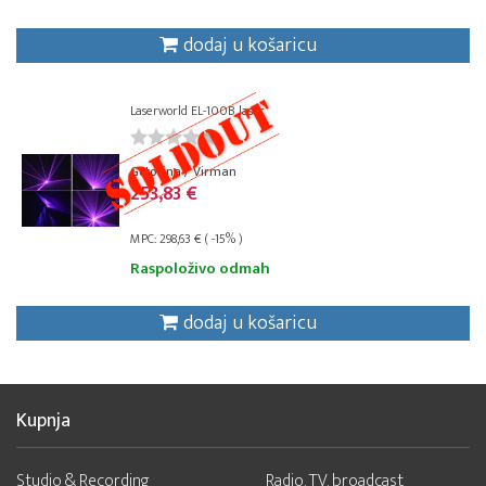
dodaj u košaricu
Laserworld EL-100B laser
Gotovina / Virman
253,83 €
MPC: 298,63 € ( -15% )
Raspoloživo odmah
dodaj u košaricu
Kupnja
Studio & Recording
Radio, TV, broadcast