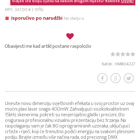
Vidjeli ste bolju cijenu na nekom drugom mjestu? Kliknite
OVDJE!
MPC: 347,00 € (-10%)
Isporučivo po narudžbi
Na stanju u:
Obavijesti me kad artikl postane raspoloživ
Kat.br. : HMB04227
Unesite novu dimenziju svjetlosnih efekata u svoj prostor uz ovaj
moćni plavi laser snage 400mW. Zahvaljujući visokokvalitetnim
15kHz skenerima, pokreti su nevjerojatno glatki i precizni, što
osigurava profesionalnu vizualnu prezentaciju bez trzanja. Na
raspolaganju vam je čak 80 isprogramiranih uzoraka, uključujući
crteže i riječi, koji će trenutno podići energiju na svakom plesnom
podiju. Birajte između više načina rada, od preciznog DMX