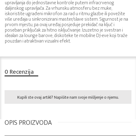
upravljanja do jednostavne kontrole putem infracrvenog
daljinskog upravljača. Za vrhunsku atmosferu bez muke,
iskoristite ugrađeni mikrofon za rad u ritmu glazbe ili povežite
više uređaja u sinkronizirani master/slave sistem. Sigurnost je na
prvom mjestu, pa ovaj uređaj posjeduje prekidač na ključ i
poseban priključak za hitno isključivanje. Izuzetno je svestran i
idealan za lounge barove, diskoteke te mobilne DJ-eve koji traže
pouzdan i atraktivan vizualni efekt.
0
Recenzija
Kupili ste ovaj artikl? Napišite nam svoje mišljenje o njemu.
OPIS PROIZVODA