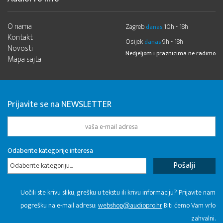
O nama
Zagreb
10h - 18h
danas
Kontakt
Osijek
9h - 18h
danas
Novosti
Nedjeljom i praznicima ne radimo
Mapa sajta
Prijavite se na NEWSLETTER
Odaberite kategorije interesa
Odaberite kategoriju...
Uočili ste krivu sliku, grešku u tekstu ili krivu informaciju? Prijavite nam
pogrešku na e-mail adresu:
webshop@audiopro.hr
Biti ćemo Vam vrlo
zahvalni.