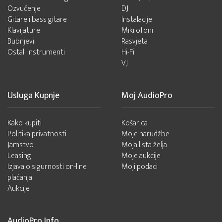
Ozvučenje
DJ
Gitare i bass gitare
Instalacije
Klavijature
Mikrofoni
Bubnjevi
Rasvjeta
Ostali instrumenti
Hi-Fi
VJ
Usluga Kupnje
Moj AudioPro
Kako kupiti
Košarica
Politika privatnosti
Moje narudžbe
Jamstvo
Moja lista želja
Leasing
Moje aukcije
Izjava o sigurnosti on-line
Moji podaci
plaćanja
Aukcije
AudioPro Info