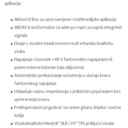
aplikacije.
Aktivni DI Box za opće namjene i multimedijske aplikacije
MIDAS transformator izrađen po mjeri za najviši integritet
signala
Dizajn s visokim headroomom nudi vrhunsku kvalitetu
zvuka
Napajanje s konzole +48 V fantomskim napajanjem ili
putem interne baterije (nije uključena)
Automatsko prebacivanje na bateriju u slučaju kvara
fantomskog napajanja
Usklađuje razinu i impedanciju s jediničnim pojačanjem bez
opterećenja izvora
Preklopni ulazni prigušivač za razine gitare, linijske i zvučne
kutije
Visokokvalitetni Neutrik* XLR i 1/4” TRS priključci visoke