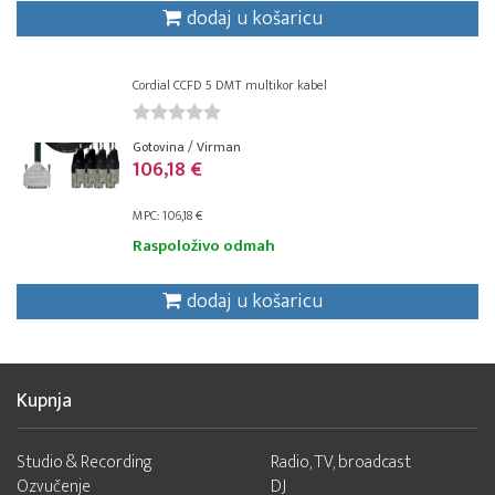
dodaj u košaricu
Cordial CCFD 5 DMT multikor kabel
Gotovina / Virman
106,18 €
MPC: 106,18 €
Raspoloživo odmah
dodaj u košaricu
Kupnja
Studio & Recording
Radio, TV, broadcast
Ozvučenje
DJ