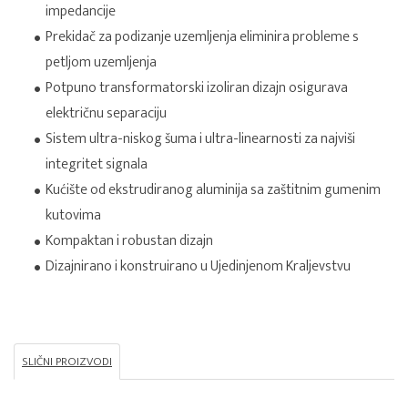
impedancije
Prekidač za podizanje uzemljenja eliminira probleme s
petljom uzemljenja
Potpuno transformatorski izoliran dizajn osigurava
električnu separaciju
Sistem ultra-niskog šuma i ultra-linearnosti za najviši
integritet signala
Kućište od ekstrudiranog aluminija sa zaštitnim gumenim
kutovima
Kompaktan i robustan dizajn
Dizajnirano i konstruirano u Ujedinjenom Kraljevstvu
SLIČNI PROIZVODI