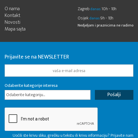
O nama
Zagreb
10h - 18h
danas
Kontakt
Osijek
9h - 18h
danas
Novosti
Nedjeljom i praznicima ne radimo
Mapa sajta
Prijavite se na NEWSLETTER
Odaberite kategorije interesa
Odaberite kategoriju...
Uočili ste krivu sliku, grešku u tekstu ili krivu informaciju? Prijavite nam