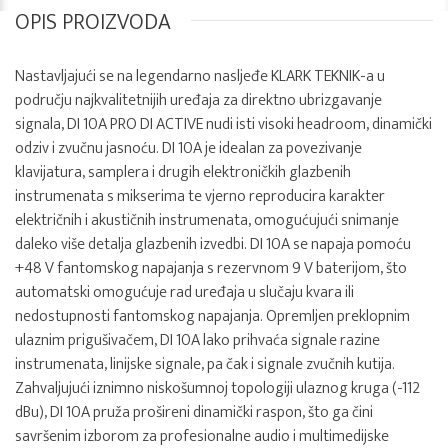
OPIS PROIZVODA
Nastavljajući se na legendarno nasljeđe KLARK TEKNIK-a u
području najkvalitetnijih uređaja za direktno ubrizgavanje
signala, DI 10A PRO DI ACTIVE nudi isti visoki headroom, dinamički
odziv i zvučnu jasnoću. DI 10A je idealan za povezivanje
klavijatura, samplera i drugih elektroničkih glazbenih
instrumenata s mikserima te vjerno reproducira karakter
električnih i akustičnih instrumenata, omogućujući snimanje
daleko više detalja glazbenih izvedbi. DI 10A se napaja pomoću
+48 V fantomskog napajanja s rezervnom 9 V baterijom, što
automatski omogućuje rad uređaja u slučaju kvara ili
nedostupnosti fantomskog napajanja. Opremljen preklopnim
ulaznim prigušivačem, DI 10A lako prihvaća signale razine
instrumenata, linijske signale, pa čak i signale zvučnih kutija.
Zahvaljujući iznimno niskošumnoj topologiji ulaznog kruga (-112
dBu), DI 10A pruža prošireni dinamički raspon, što ga čini
savršenim izborom za profesionalne audio i multimedijske