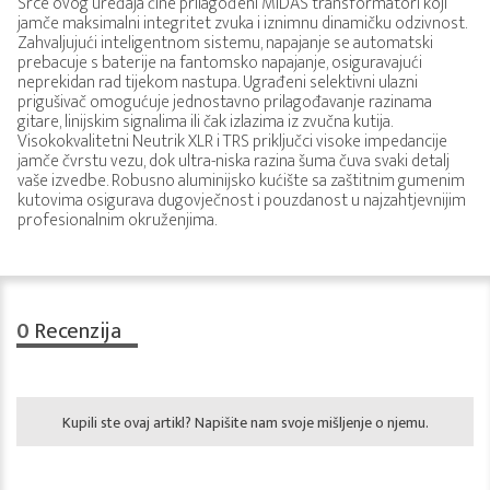
Srce ovog uređaja čine prilagođeni MIDAS transformatori koji
jamče maksimalni integritet zvuka i iznimnu dinamičku odzivnost.
Zahvaljujući inteligentnom sistemu, napajanje se automatski
prebacuje s baterije na fantomsko napajanje, osiguravajući
neprekidan rad tijekom nastupa. Ugrađeni selektivni ulazni
prigušivač omogućuje jednostavno prilagođavanje razinama
gitare, linijskim signalima ili čak izlazima iz zvučna kutija.
Visokokvalitetni Neutrik XLR i TRS priključci visoke impedancije
jamče čvrstu vezu, dok ultra-niska razina šuma čuva svaki detalj
vaše izvedbe. Robusno aluminijsko kućište sa zaštitnim gumenim
kutovima osigurava dugovječnost i pouzdanost u najzahtjevnijim
profesionalnim okruženjima.
0
Recenzija
Kupili ste ovaj artikl? Napišite nam svoje mišljenje o njemu.