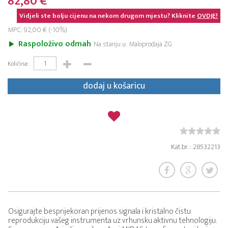
82,80 €
Vidjeli ste bolju cijenu na nekom drugom mjestu? Kliknite
OVDJE!
MPC: 92,00 € (-10%)
Raspoloživo odmah
Na stanju u: Maloprodaja ZG
Količina:
dodaj u košaricu
Kat.br. : 28532213
Osigurajte besprijekoran prijenos signala i kristalno čistu
reprodukciju vašeg instrumenta uz vrhunsku aktivnu tehnologiju.