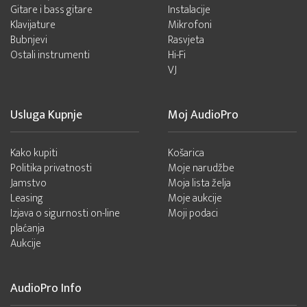
Gitare i bass gitare
Instalacije
Klavijature
Mikrofoni
Bubnjevi
Rasvjeta
Ostali instrumenti
Hi-Fi
VJ
Usluga Kupnje
Moj AudioPro
Kako kupiti
Košarica
Politika privatnosti
Moje narudžbe
Jamstvo
Moja lista želja
Leasing
Moje aukcije
Izjava o sigurnosti on-line
Moji podaci
plaćanja
Aukcije
AudioPro Info