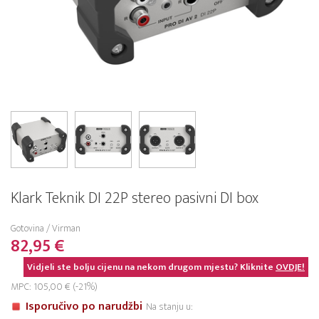
Klark Teknik DI 22P stereo pasivni DI box
Gotovina / Virman
82,95 €
Vidjeli ste bolju cijenu na nekom drugom mjestu? Kliknite
OVDJE!
MPC: 105,00 € (-21%)
Isporučivo po narudžbi
Na stanju u: