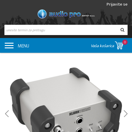
Prijavite se
0
MENU
Vaša košarica