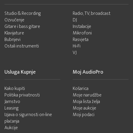
Studio & Recording
Radio, TV, broadcast
Ozvučenje
DJ
Gitare i bass gitare
Instalacije
Klavijature
Mikrofoni
Bubnjevi
Rasvjeta
Ostali instrumenti
Hi-Fi
VJ
Usluga Kupnje
Moj AudioPro
Kako kupiti
Košarica
Politika privatnosti
Moje narudžbe
Jamstvo
Moja lista želja
Leasing
Moje aukcije
Izjava o sigurnosti on-line
Moji podaci
plaćanja
Aukcije