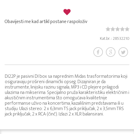
Obavijesti me kad artikl postane raspoloživ
Kat.br. : 28532210
DI22P je pasivni DI box sa naprednim Midas trasformatorima koji
osiguravaju prošireni dinamički opseg. Dizajniran je da
instrumente, linijsku razinu signala, MP3 i CD plejere prilagodi
ulazima na mikserima. Specijalno pruža karakteristiku električnim i
akustičnim instrumentima što omogućava kvalitetnije
performanse uživo na koncertima, kazališnim predstavama ili u
studiju. Ulazi stereo: 2 x 6,3mm TS jack priključak, 2 x 3,5mm TRS
jack priključak, 2 x RCA (činč). Izlazi 2 x XLR balansirani.