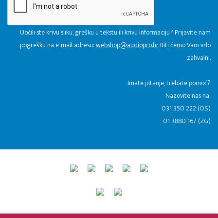
Uočili ste krivu sliku, grešku u tekstu ili krivu informaciju? Prijavite nam
pogrešku na e-mail adresu:
webshop@audiopro.hr
Biti ćemo Vam vrlo
zahvalni.
​Imate pitanje, trebate pomoć?
Nazovite nas na:
031 350 222 (OS)
01 3880 167 (ZG)