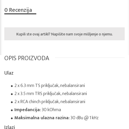
0
Recenzija
Kupili ste ovaj artikl? Napišite nam svoje mišljenje o njemu.
OPIS PROIZVODA
Ulaz
2 x 6.3 mm TS priključak, nebalansirani
2 x 3.5 mm TRS priključak, nebalansirani
2 x RCA chinch priključak, nebalansirani
Impedancija:
30 kOhma
Maksimalna ulazna razina:
30 dBu @ 1 kHz
Izlazi