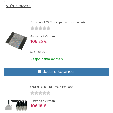
SLIČNI PROIZVODI
Yamaha RK-MG12 komplet za rack montažu ...
Gotovina / Virman
106,25 €
MPC: 106,25 €
Raspoloživo odmah
dodaj u košaricu
Cordial CCFD 5 DFT multikor kabel
Gotovina / Virman
106,18 €