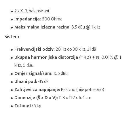
2 x XLR, balansirani
Impedancija:
600 Ohma
Maksimalna izlazna razina:
8.5 dBu @ 1 kHz
Sistem
Frekvencijski odziv:
20 Hz do 30 kHz, ±1 dB
Ukupna harmonijska distorzija (THD) + N:
0.01% @ 1
kHz, 0 dBu
Omjer signal/šum:
105 dBu
Ulazni pad:
-15 dB
Zahtjevi za napajanje:
Pasivno (nije potrebno)
Dimenzije (Š x D x V):
11.8 x 11.2 x 6.4 cm
Težina:
0.5 kg