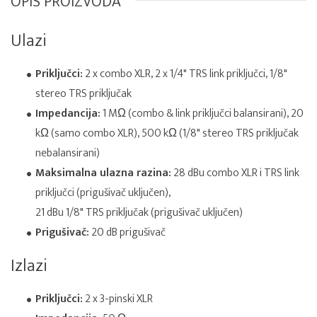
OPIS PROIZVODA
Ulazi
Priključci:
2 x combo XLR, 2 x 1/4" TRS link priključci, 1/8"
stereo TRS priključak
Impedancija:
1 MΩ (combo & link priključci balansirani), 20
kΩ (samo combo XLR), 500 kΩ (1/8" stereo TRS priključak
nebalansirani)
Maksimalna ulazna razina:
28 dBu combo XLR i TRS link
priključci (prigušivač uključen),
21 dBu 1/8" TRS priključak (prigušivač uključen)
Prigušivač:
20 dB prigušivač
Izlazi
Priključci:
2 x 3-pinski XLR