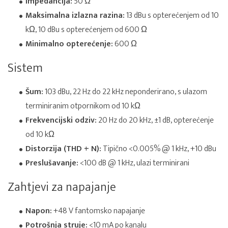
Impedancija:
50 Ω
Maksimalna izlazna razina:
13 dBu s opterećenjem od 10
kΩ, 10 dBu s opterećenjem od 600 Ω
Minimalno opterećenje:
600 Ω
Sistem
Šum:
103 dBu, 22 Hz do 22 kHz neponderirano, s ulazom
terminiranim otpornikom od 10 kΩ
Frekvencijski odziv:
20 Hz do 20 kHz, ±1 dB, opterećenje
od 10 kΩ
Distorzija (THD + N):
Tipično <0.005% @ 1 kHz, +10 dBu
Preslušavanje:
<100 dB @ 1 kHz, ulazi terminirani
Zahtjevi za napajanje
Napon:
+48 V fantomsko napajanje
Potrošnja struje:
<10 mA po kanalu