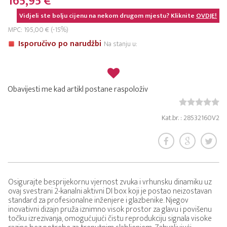
165,95 €
Vidjeli ste bolju cijenu na nekom drugom mjestu? Kliknite
OVDJE!
MPC: 195,00 € (-15%)
Isporučivo po narudžbi
Na stanju u:
Obavijesti me kad artikl postane raspoloživ
Kat.br. : 28532160V2
Osigurajte besprijekornu vjernost zvuka i vrhunsku dinamiku uz
ovaj svestrani 2-kanalni aktivni DI box koji je postao neizostavan
standard za profesionalne inženjere i glazbenike. Njegov
inovativni dizajn pruža iznimno visok prostor za glavu i povišenu
točku izrezivanja, omogućujući čistu reprodukciju signala visoke