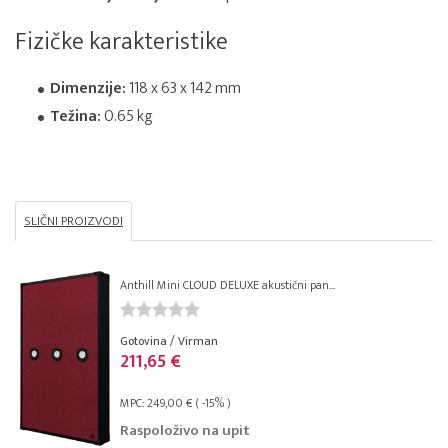
Fizičke karakteristike
Dimenzije:
118 x 63 x 142 mm
Težina:
0.65 kg
SLIČNI PROIZVODI
Anthill Mini CLOUD DELUXE akustični pan...
Gotovina / Virman
211,65 €
MPC: 249,00 € ( -15% )
Raspoloživo na upit