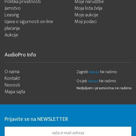
Politika privatnosti
Moje narudžbe
Jamstvo
Moja lista želja
Leasing
Moje aukcije
Izjava o sigurnosti on-line
Moji podaci
plaćanja
Aukcije
AudioPro Info
O nama
Zagreb
Ne radimo
danas
Kontakt
Osijek
Ne radimo
danas
Novosti
Nedjeljom i praznicima ne radimo
Mapa sajta
Prijavite se na NEWSLETTER