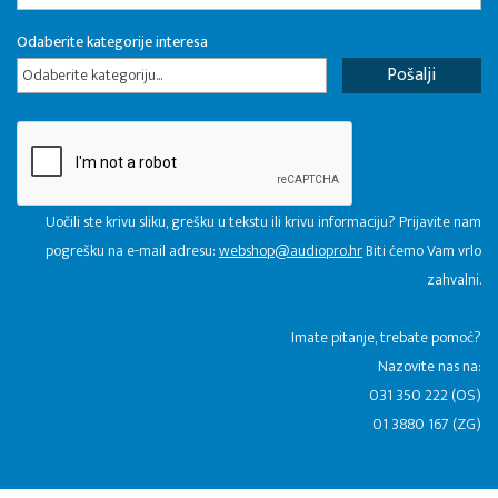
Odaberite kategorije interesa
Odaberite kategoriju...
Uočili ste krivu sliku, grešku u tekstu ili krivu informaciju? Prijavite nam
pogrešku na e-mail adresu:
webshop@audiopro.hr
Biti ćemo Vam vrlo
zahvalni.
​Imate pitanje, trebate pomoć?
Nazovite nas na:
031 350 222 (OS)
01 3880 167 (ZG)