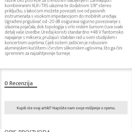
razine bez potrebe za trenutnim slabljenjem. Zahvaljujući
kombiniranim XLR i TRS ulazima te dodatnom 1/8" stereo
priključku, s lakoćom možete povezati sve od pasivnih
instrumenata s visokom impedancijom do mobilnih uređaja.
Ugrađeni prigušivač od -20 dB osigurava sigurno povezivanje s
izlazima pojačala, dok topologija s vrlo niskim šumom čuva svaki
detalj vaše izvedbe. Uređaj koristi standardno +48 V fantomsko
napajanje s miksera, pružajući stabilan rad u svim studijskim i
koncertnim uvjetima. Cijeli sistem zaštićen je robusnim
aluminijskim kućištem i čvrstim silikonskim uglovima, što ga čini
spremnim za najzahtjevnije turneje.
0
Recenzija
Kupili ste ovaj artikl? Napišite nam svoje mišljenje o njemu.