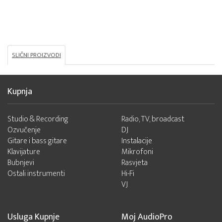
SLIČNI PROIZVODI
Kupnja
Studio & Recording
Radio, TV, broadcast
Ozvučenje
DJ
Gitare i bass gitare
Instalacije
Klavijature
Mikrofoni
Bubnjevi
Rasvjeta
Ostali instrumenti
Hi-Fi
VJ
Usluga Kupnje
Moj AudioPro