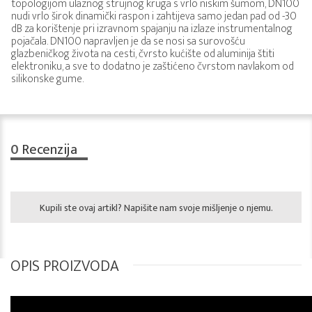
topologijom ulaznog strujnog kruga s vrlo niskim šumom, DN100
nudi vrlo širok dinamički raspon i zahtijeva samo jedan pad od -30
dB za korištenje pri izravnom spajanju na izlaze instrumentalnog
pojačala. DN100 napravljen je da se nosi sa surovošću
glazbeničkog života na cesti, čvrsto kućište od aluminija štiti
elektroniku, a sve to dodatno je zaštićeno čvrstom navlakom od
silikonske gume.
0
Recenzija
Kupili ste ovaj artikl? Napišite nam svoje mišljenje o njemu.
OPIS PROIZVODA