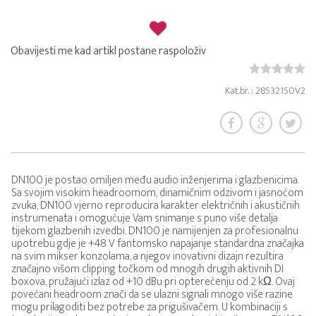
Obavijesti me kad artikl postane raspoloživ
Kat.br. : 28532150V2
DN100 je postao omiljen među audio inženjerima i glazbenicima.
Sa svojim visokim headroomom, dinamičnim odzivom i jasnoćom
zvuka, DN100 vjerno reproducira karakter električnih i akustičnih
instrumenata i omogućuje Vam snimanje s puno više detalja
tijekom glazbenih izvedbi. DN100 je namijenjen za profesionalnu
upotrebu gdje je +48 V fantomsko napajanje standardna značajka
na svim mikser konzolama, a njegov inovativni dizajn rezultira
značajno višom clipping točkom od mnogih drugih aktivnih DI
boxova, pružajući izlaz od +10 dBu pri opterećenju od 2 kΩ. Ovaj
povećani headroom znači da se ulazni signali mnogo više razine
mogu prilagoditi bez potrebe za prigušivačem. U kombinaciji s