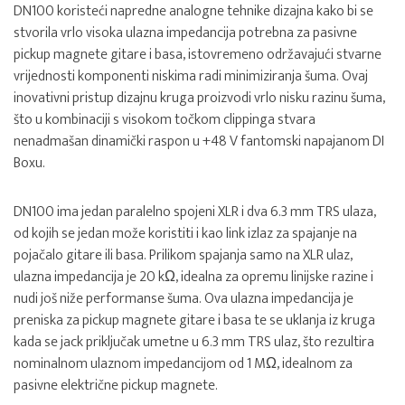
DN100 koristeći napredne analogne tehnike dizajna kako bi se
stvorila vrlo visoka ulazna impedancija potrebna za pasivne
pickup magnete gitare i basa, istovremeno održavajući stvarne
vrijednosti komponenti niskima radi minimiziranja šuma. Ovaj
inovativni pristup dizajnu kruga proizvodi vrlo nisku razinu šuma,
što u kombinaciji s visokom točkom clippinga stvara
nenadmašan dinamički raspon u +48 V fantomski napajanom DI
Boxu.
DN100 ima jedan paralelno spojeni XLR i dva 6.3 mm TRS ulaza,
od kojih se jedan može koristiti i kao link izlaz za spajanje na
pojačalo gitare ili basa. Prilikom spajanja samo na XLR ulaz,
ulazna impedancija je 20 kΩ, idealna za opremu linijske razine i
nudi još niže performanse šuma. Ova ulazna impedancija je
preniska za pickup magnete gitare i basa te se uklanja iz kruga
kada se jack priključak umetne u 6.3 mm TRS ulaz, što rezultira
nominalnom ulaznom impedancijom od 1 MΩ, idealnom za
pasivne električne pickup magnete.