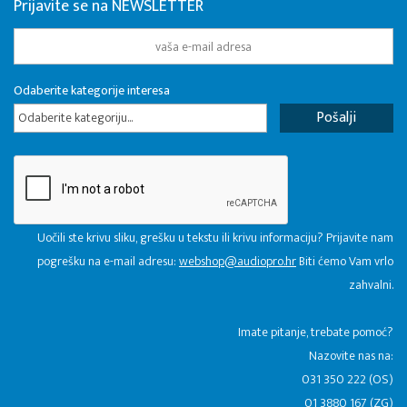
Prijavite se na NEWSLETTER
Odaberite kategorije interesa
Odaberite kategoriju...
Uočili ste krivu sliku, grešku u tekstu ili krivu informaciju? Prijavite nam
pogrešku na e-mail adresu:
webshop@audiopro.hr
Biti ćemo Vam vrlo
zahvalni.
​Imate pitanje, trebate pomoć?
Nazovite nas na:
031 350 222 (OS)
01 3880 167 (ZG)