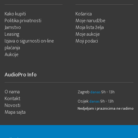
Kako kupiti
Košarica
Politika privatnosti
Moje narudžbe
Jamstvo
Moja lista želja
Leasing
Moje aukcije
Izjava o sigurnosti on-line
Moji podaci
plaćanja
Aukcije
AudioPro Info
O nama
Zagreb
9h - 13h
danas
Kontakt
Osijek
9h - 13h
danas
Novosti
Nedjeljom i praznicima ne radimo
Mapa sajta