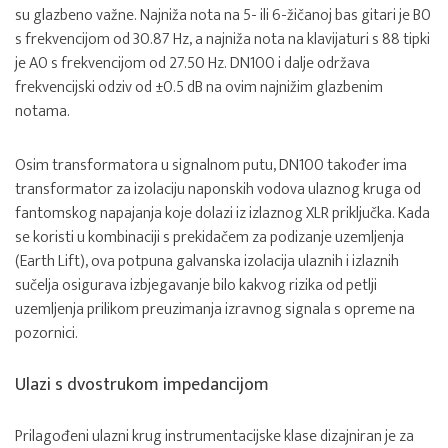
su glazbeno važne. Najniža nota na 5- ili 6-žičanoj bas gitari je B0
s frekvencijom od 30.87 Hz, a najniža nota na klavijaturi s 88 tipki
je A0 s frekvencijom od 27.50 Hz. DN100 i dalje održava
frekvencijski odziv od ±0.5 dB na ovim najnižim glazbenim
notama.
Osim transformatora u signalnom putu, DN100 također ima
transformator za izolaciju naponskih vodova ulaznog kruga od
fantomskog napajanja koje dolazi iz izlaznog XLR priključka. Kada
se koristi u kombinaciji s prekidačem za podizanje uzemljenja
(Earth Lift), ova potpuna galvanska izolacija ulaznih i izlaznih
sučelja osigurava izbjegavanje bilo kakvog rizika od petlji
uzemljenja prilikom preuzimanja izravnog signala s opreme na
pozornici.
Ulazi s dvostrukom impedancijom
Prilagođeni ulazni krug instrumentacijske klase dizajniran je za