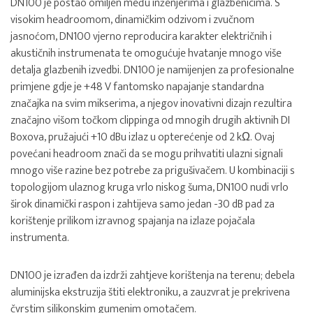
DN100 je postao omiljen među inženjerima i glazbenicima. S
visokim headroomom, dinamičkim odzivom i zvučnom
jasnoćom, DN100 vjerno reproducira karakter električnih i
akustičnih instrumenata te omogućuje hvatanje mnogo više
detalja glazbenih izvedbi. DN100 je namijenjen za profesionalne
primjene gdje je +48 V fantomsko napajanje standardna
značajka na svim mikserima, a njegov inovativni dizajn rezultira
značajno višom točkom clippinga od mnogih drugih aktivnih DI
Boxova, pružajući +10 dBu izlaz u opterećenje od 2 kΩ. Ovaj
povećani headroom znači da se mogu prihvatiti ulazni signali
mnogo više razine bez potrebe za prigušivačem. U kombinaciji s
topologijom ulaznog kruga vrlo niskog šuma, DN100 nudi vrlo
širok dinamički raspon i zahtijeva samo jedan -30 dB pad za
korištenje prilikom izravnog spajanja na izlaze pojačala
instrumenta.
DN100 je izrađen da izdrži zahtjeve korištenja na terenu; debela
aluminijska ekstruzija štiti elektroniku, a zauzvrat je prekrivena
čvrstim silikonskim gumenim omotačem.