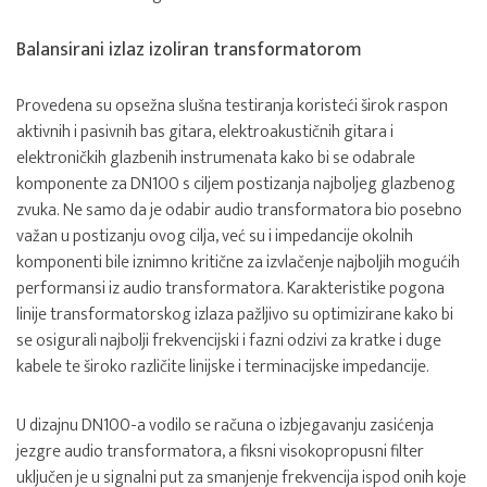
Balansirani izlaz izoliran transformatorom
Provedena su opsežna slušna testiranja koristeći širok raspon
aktivnih i pasivnih bas gitara, elektroakustičnih gitara i
elektroničkih glazbenih instrumenata kako bi se odabrale
komponente za DN100 s ciljem postizanja najboljeg glazbenog
zvuka. Ne samo da je odabir audio transformatora bio posebno
važan u postizanju ovog cilja, već su i impedancije okolnih
komponenti bile iznimno kritične za izvlačenje najboljih mogućih
performansi iz audio transformatora. Karakteristike pogona
linije transformatorskog izlaza pažljivo su optimizirane kako bi
se osigurali najbolji frekvencijski i fazni odzivi za kratke i duge
kabele te široko različite linijske i terminacijske impedancije.
U dizajnu DN100-a vodilo se računa o izbjegavanju zasićenja
jezgre audio transformatora, a fiksni visokopropusni filter
uključen je u signalni put za smanjenje frekvencija ispod onih koje