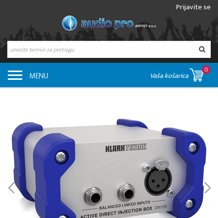
Prijavite se
0
MENU
Vaša košarica