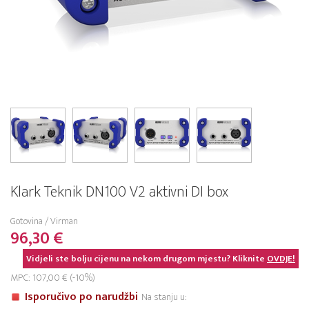
Klark Teknik DN100 V2 aktivni DI box
Gotovina / Virman
96,30 €
Vidjeli ste bolju cijenu na nekom drugom mjestu? Kliknite
OVDJE!
MPC: 107,00 € (-10%)
Isporučivo po narudžbi
Na stanju u: