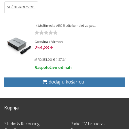
SLIČNI PROIZVODI
IK Multimedia ARC Studio komplet za pob...
Gotovina / Virman
254,83 €
MPC: 351,00 € ( -27% )
Raspoloživo odmah
dodaj u košaricu
Kupnja
Studio & Recording
Radio, TV, broadcast