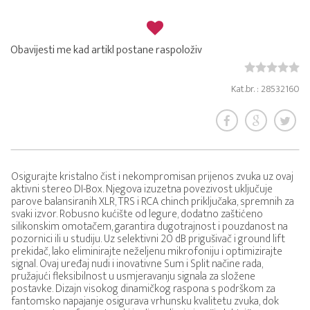
Obavijesti me kad artikl postane raspoloživ
Kat.br. : 28532160
Osigurajte kristalno čist i nekompromisan prijenos zvuka uz ovaj
aktivni stereo DI-Box. Njegova izuzetna povezivost uključuje
parove balansiranih XLR, TRS i RCA chinch priključaka, spremnih za
svaki izvor. Robusno kućište od legure, dodatno zaštićeno
silikonskim omotačem, garantira dugotrajnost i pouzdanost na
pozornici ili u studiju. Uz selektivni 20 dB prigušivač i ground lift
prekidač, lako eliminirajte neželjenu mikrofoniju i optimizirajte
signal. Ovaj uređaj nudi i inovativne Sum i Split načine rada,
pružajući fleksibilnost u usmjeravanju signala za složene
postavke. Dizajn visokog dinamičkog raspona s podrškom za
fantomsko napajanje osigurava vrhunsku kvalitetu zvuka, dok