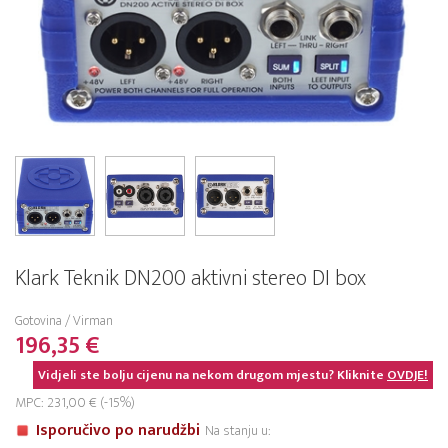
Klark Teknik DN200 aktivni stereo DI box
Gotovina / Virman
196,35 €
Vidjeli ste bolju cijenu na nekom drugom mjestu? Kliknite
OVDJE!
MPC: 231,00 € (-15%)
Isporučivo po narudžbi
Na stanju u: