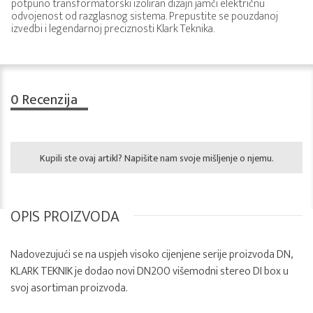
potpuno transformatorski izoliran dizajn jamči električnu
odvojenost od razglasnog sistema. Prepustite se pouzdanoj
izvedbi i legendarnoj preciznosti Klark Teknika.
0
Recenzija
Kupili ste ovaj artikl? Napišite nam svoje mišljenje o njemu.
OPIS PROIZVODA
Nadovezujući se na uspjeh visoko cijenjene serije proizvoda DN,
KLARK TEKNIK je dodao novi DN200 višemodni stereo DI box u
svoj asortiman proizvoda.