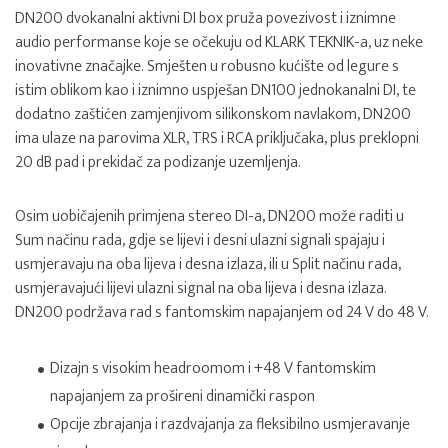
DN200 dvokanalni aktivni DI box pruža povezivost i iznimne
audio performanse koje se očekuju od KLARK TEKNIK-a, uz neke
inovativne značajke. Smješten u robusno kućište od legure s
istim oblikom kao i iznimno uspješan DN100 jednokanalni DI, te
dodatno zaštićen zamjenjivom silikonskom navlakom, DN200
ima ulaze na parovima XLR, TRS i RCA priključaka, plus preklopni
20 dB pad i prekidač za podizanje uzemljenja.
Osim uobičajenih primjena stereo DI-a, DN200 može raditi u
Sum načinu rada, gdje se lijevi i desni ulazni signali spajaju i
usmjeravaju na oba lijeva i desna izlaza, ili u Split načinu rada,
usmjeravajući lijevi ulazni signal na oba lijeva i desna izlaza.
DN200 podržava rad s fantomskim napajanjem od 24 V do 48 V.
Dizajn s visokim headroomom i +48 V fantomskim
napajanjem za prošireni dinamički raspon
Opcije zbrajanja i razdvajanja za fleksibilno usmjeravanje