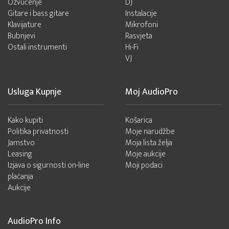
Ozvučenje
DJ
Gitare i bass gitare
Instalacije
Klavijature
Mikrofoni
Bubnjevi
Rasvjeta
Ostali instrumenti
Hi-Fi
VJ
Usluga Kupnje
Moj AudioPro
Kako kupiti
Košarica
Politika privatnosti
Moje narudžbe
Jamstvo
Moja lista želja
Leasing
Moje aukcije
Izjava o sigurnosti on-line
Moji podaci
plaćanja
Aukcije
AudioPro Info