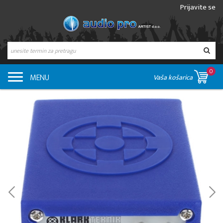
Prijavite se
0
MENU
Vaša košarica