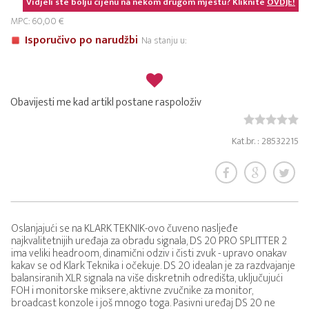
Vidjeli ste bolju cijenu na nekom drugom mjestu? Kliknite
OVDJE!
MPC: 60,00 €
Isporučivo po narudžbi
Na stanju u:
Obavijesti me kad artikl postane raspoloživ
Kat.br. : 28532215
Oslanjajući se na KLARK TEKNIK-ovo čuveno nasljeđe
najkvalitetnijih uređaja za obradu signala, DS 20 PRO SPLITTER 2
ima veliki headroom, dinamični odziv i čisti zvuk - upravo onakav
kakav se od Klark Teknika i očekuje. DS 20 idealan je za razdvajanje
balansiranih XLR signala na više diskretnih odredišta, uključujući
FOH i monitorske miksere, aktivne zvučnike za monitor,
broadcast konzole i još mnogo toga. Pasivni uređaj DS 20 ne