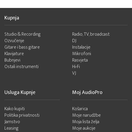
Kupnja
Studio & Recording
Radio, TV, broadcast
Ozvučenje
DJ
Gitare i bass gitare
Instalacije
Klavijature
Mikrofoni
Bubnjevi
Rasvjeta
Ostali instrumenti
Hi-Fi
VJ
Usluga Kupnje
Moj AudioPro
Kako kupiti
Košarica
Politika privatnosti
Moje narudžbe
Jamstvo
Moja lista želja
Leasing
Moje aukcije