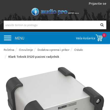
Prijavite se
0
MENU
Vaša košarica
Početna
Ozvučenje
Dodatna oprema i pribor
Ostalo
Klark Teknik DS20 pasivni radjelnik