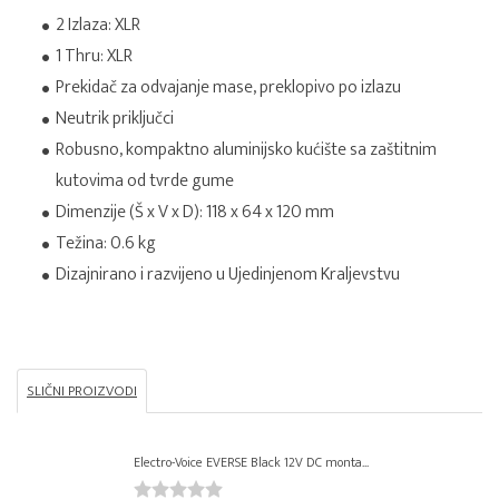
2 Izlaza: XLR
1 Thru: XLR
Prekidač za odvajanje mase, preklopivo po izlazu
Neutrik priključci
Robusno, kompaktno aluminijsko kućište sa zaštitnim
kutovima od tvrde gume
Dimenzije (Š x V x D): 118 x 64 x 120 mm
Težina: 0.6 kg
Dizajnirano i razvijeno u Ujedinjenom Kraljevstvu
SLIČNI PROIZVODI
Electro-Voice EVERSE Black 12V DC monta...