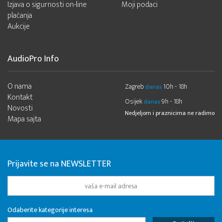
Izjava o sigurnosti on-line
Moji podaci
plaćanja
Aukcije
AudioPro Info
O nama
Zagreb
10h - 18h
danas
Kontakt
Osijek
9h - 18h
danas
Novosti
Nedjeljom i praznicima ne radimo
Mapa sajta
Prijavite se na NEWSLETTER
Odaberite kategorije interesa