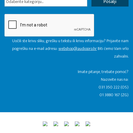
Odaberite kategoriju...
Uočili ste krivu sliku, grešku u tekstu ili krivu informaciju? Prijavite nam
pogrešku na e-mail adresu:
webshop@audiopro.hr
Biti ćemo Vam vrlo
zahvalni.
​Imate pitanje, trebate pomoć?
Nazovite nas na:
031 350 222 (OS)
01 3880 167 (ZG)