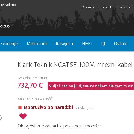
Ne radimo
O nama
Kontakt
Kako kupiti
zvučenje
Mikrofoni
Rasvjeta
HI-FI
DJ
Ostalo
Klark Teknik NCAT5E-100M mrežni kabel
Gotovina / Virman
732,70 €
Vidjeli ste bolju cijenu na nekom drugom mjest
MPC: 862,00 € (-15%)
Isporučivo po narudžbi
Na stanju u:
Obavijesti me kad artikl postane raspoloživ