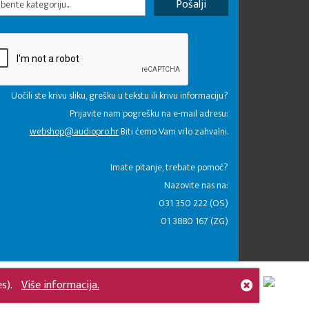
erite kategoriju...
Uočili ste krivu sliku, grešku u tekstu ili krivu informaciju?
Prijavite nam pogrešku na e-mail adresu:
webshop@audiopro.hr
Biti ćemo Vam vrlo zahvalni.
​Imate pitanje, trebate pomoć?
Nazovite nas na:
031 350 222 (OS)
01 3880 167 (ZG)
es).
Više informacija.