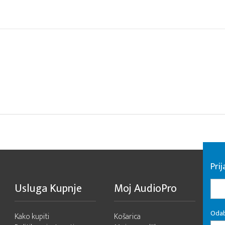
Pri
Usluga Kupnje
Moj AudioPro
Odab
Kako kupiti
Košarica