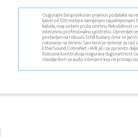
Osigurajte besprijekoran prijenos podataka na v
kabel od 100 metara namijenjen najzahtjevnijim 
kabela, ovaj sistem pruža iznimnu fleksibilnost i 
intenzivnu profesionalnu upotrebu. Opremljen je
postavljen na robusni Schill bubanj, čime se jam
rukovanje na terenu. Savršeno je rješenje za rad
EtherSound, CobraNet i AVB, ali i za općenito dal
Robusna konstrukcija osigurava dugovječnost čak 
standardom za audio inženjere koji ne pristaju 