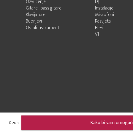
Ozvučenje
DJ
Gitare i bass gitare
Instalacije
Klavijature
Mikrofoni
Bubnjevi
Rasvjeta
Ostali instrumenti
Hi-Fi
VJ
Kako bi vam omogućili
© 2015 - 2026 Audio Pro Artist
Developed by LABNET.RS