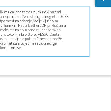
elikim udaljenostima uz vrhunski mrežni
turnejama. Izrađen od originalnog etherFLEX
otpornost na habanje, što je ključno za
 vrhunskim Neutrik etherCON priključcima i
či maksimalna pouzdanost i jednostavno
 s protokolima kao što su AES50, Dante,
jinsko upravljanje putem Ethernet mreže.
i u najtežim uvjetima rada, čineći ga
na kompromise.