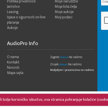
Politika privatnosti
Moje narudžbe
Odab
Jamstvo
Moja lista želja
Leasing
Moje aukcije
Izjava o sigurnosti on-line
Moji podaci
plaćanja
Aukcije
AudioPro Info
O nama
Zagreb
Ne radimo
danas
Kontakt
Osijek
Ne radimo
danas
Novosti
Nedjeljom i praznicima ne radimo
Mapa sajta
 bolje korisničko iskustvo, ova stranica pohranjuje kolačiće (cooki