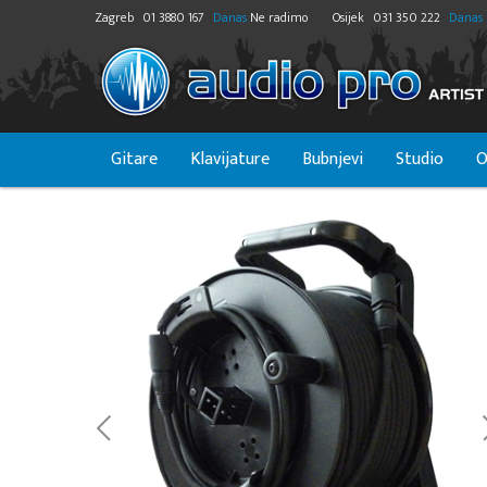
Zagreb
01 3880 167
Danas
Ne radimo
Osijek
031 350 222
Danas
Gitare
Klavijature
Bubnjevi
Studio
O