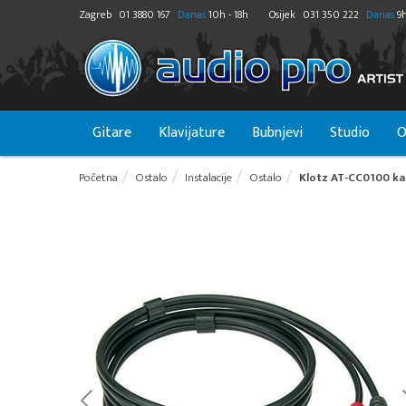
Zagreb
01 3880 167
Danas
10h - 18h
Osijek
031 350 222
Danas
9h
Gitare
Klavijature
Bubnjevi
Studio
O
Početna
Ostalo
Instalacije
Ostalo
Klotz AT-CC0100 kab