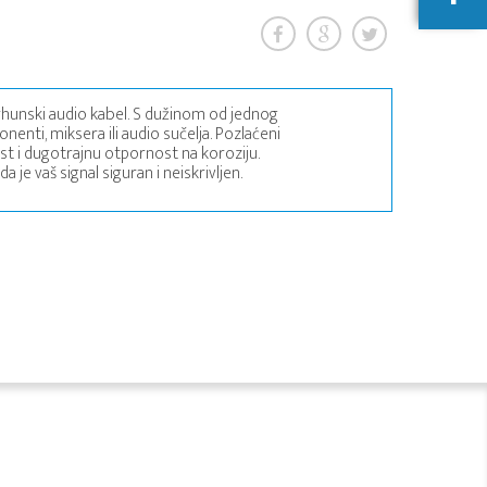
 vrhunski audio kabel. S dužinom od jednog
nenti, miksera ili audio sučelja. Pozlaćeni
st i dugotrajnu otpornost na koroziju.
je vaš signal siguran i neiskrivljen.