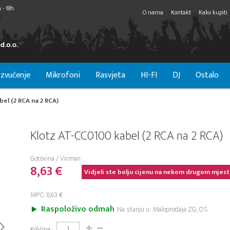
 - 18h
O nama
Kontakt
Kako kupiti
zvučenje
Mikrofoni
Rasvjeta
HI-FI
DJ
Ostalo
el (2 RCA na 2 RCA)
Klotz AT-CC0100 kabel (2 RCA na 2 RCA)
Gotovina / Virman
8,63 €
Vidjeli ste bolju cijenu na nekom drugom mjest
MPC: 8,63 €
Raspoloživo odmah
Na stanju u: Maloprodaja ZG, OS
Količina: