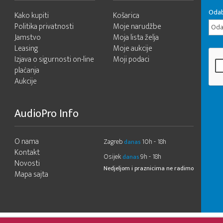
Odab
Kako kupiti
Košarica
Politika privatnosti
Moje narudžbe
Odab
Jamstvo
Moja lista želja
Leasing
Moje aukcije
Izjava o sigurnosti on-line
Moji podaci
plaćanja
Aukcije
AudioPro Info
O nama
Zagreb
10h - 18h
danas
Kontakt
Osijek
9h - 18h
danas
Novosti
Nedjeljom i praznicima ne radimo
Mapa sajta