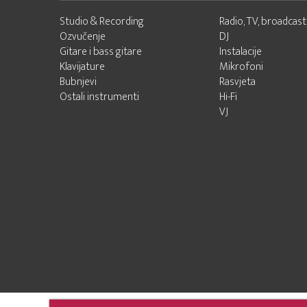
Studio & Recording
Radio, TV, broadcast
Ozvučenje
DJ
Gitare i bass gitare
Instalacije
Klavijature
Mikrofoni
Bubnjevi
Rasvjeta
Ostali instrumenti
Hi-Fi
VJ