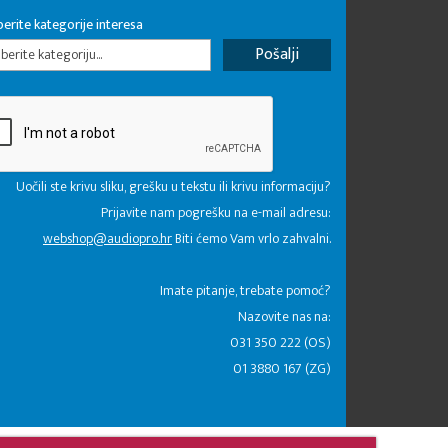
erite kategorije interesa
erite kategoriju...
Uočili ste krivu sliku, grešku u tekstu ili krivu informaciju?
Prijavite nam pogrešku na e-mail adresu:
webshop@audiopro.hr
Biti ćemo Vam vrlo zahvalni.
​Imate pitanje, trebate pomoć?
Nazovite nas na:
031 350 222 (OS)
01 3880 167 (ZG)