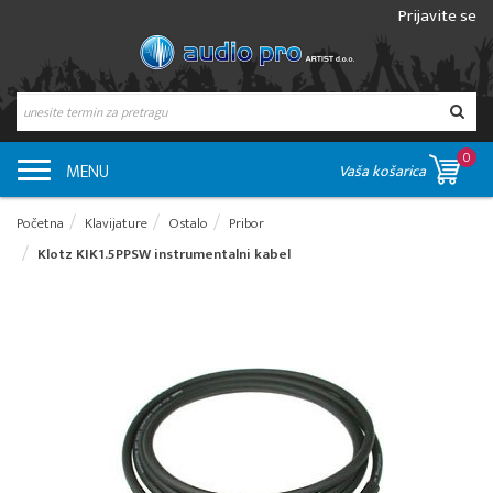
Prijavite se
0
MENU
Vaša košarica
Početna
Klavijature
Ostalo
Pribor
Klotz KIK1.5PPSW instrumentalni kabel