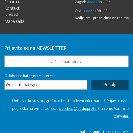
O nama
Zagreb
9h - 13h
danas
Kontakt
Osijek
9h - 13h
danas
Novosti
Nedjeljom i praznicima ne radimo
Mapa sajta
Prijavite se na NEWSLETTER
Odaberite kategorije interesa
Odaberite kategoriju...
Uočili ste krivu sliku, grešku u tekstu ili krivu informaciju? Prijavite nam
pogrešku na e-mail adresu:
webshop@audiopro.hr
Biti ćemo Vam vrlo
zahvalni.
​Imate pitanje, trebate pomoć?