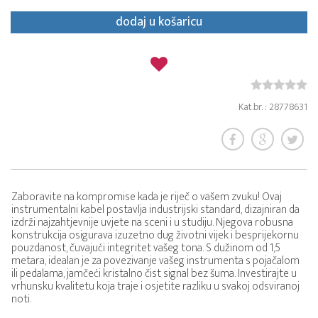
dodaj u košaricu
Kat.br. : 28778631
Zaboravite na kompromise kada je riječ o vašem zvuku! Ovaj
instrumentalni kabel postavlja industrijski standard, dizajniran da
izdrži najzahtjevnije uvjete na sceni i u studiju. Njegova robusna
konstrukcija osigurava izuzetno dug životni vijek i besprijekornu
pouzdanost, čuvajući integritet vašeg tona. S dužinom od 1,5
metara, idealan je za povezivanje vašeg instrumenta s pojačalom
ili pedalama, jamčeći kristalno čist signal bez šuma. Investirajte u
vrhunsku kvalitetu koja traje i osjetite razliku u svakoj odsviranoj
noti.