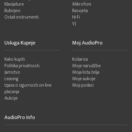
Klavijature
Mikrofoni
Bubnjevi
Rasvjeta
Ostali instrumenti
Hi-Fi
VJ
Usluga Kupnje
Moj AudioPro
Kako kupiti
Košarica
Politika privatnosti
Moje narudžbe
Jamstvo
Moja lista želja
Leasing
Moje aukcije
Izjava o sigurnosti on-line
Moji podaci
plaćanja
Aukcije
AudioPro Info