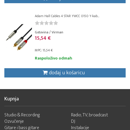
Adam Hall Cables 4 STAR YWCC 0150 Y-kab...
Gotovina / Virman
15,54 €
MPC: 15,54 €
Raspoloživo odmah
dodaj u košaricu
Kupnja
Studio & Recording
Radio, TV, broadcast
Ozvučenje
DJ
Gitare i bass gitare
Instalacije