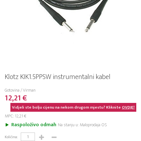
Klotz KIK1.5PPSW instrumentalni kabel
Gotovina / Virman
12,21 €
Vidjeli ste bolju cijenu na nekom drugom mjestu? Kliknite
OVDJE!
MPC: 12,21 €
Raspoloživo odmah
Na stanju u: Maloprodaja OS
Količina: