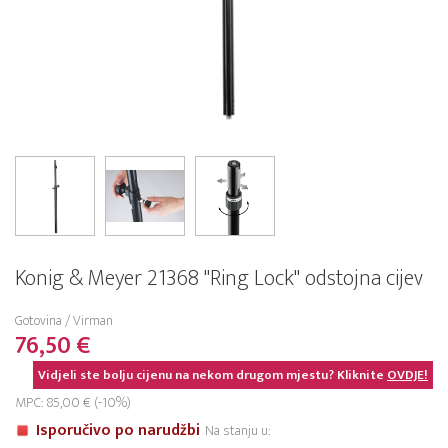
Konig & Meyer 21368 "Ring Lock" odstojna cijev
Gotovina / Virman
76,50 €
Vidjeli ste bolju cijenu na nekom drugom mjestu? Kliknite
OVDJE!
MPC: 85,00 € (-10%)
Isporučivo po narudžbi
Na stanju u: