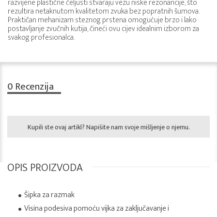
razvijene plastične čeljusti stvaraju vezu niske rezonancije, što
rezultira netaknutom kvalitetom zvuka bez popratnih šumova.
Praktičan mehanizam steznog prstena omogućuje brzo i lako
postavljanje zvučnih kutija, čineći ovu cijev idealnim izborom za
svakog profesionalca.
0
Recenzija
Kupili ste ovaj artikl? Napišite nam svoje mišljenje o njemu.
OPIS PROIZVODA
Šipka za razmak
Visina podesiva pomoću vijka za zaključavanje i