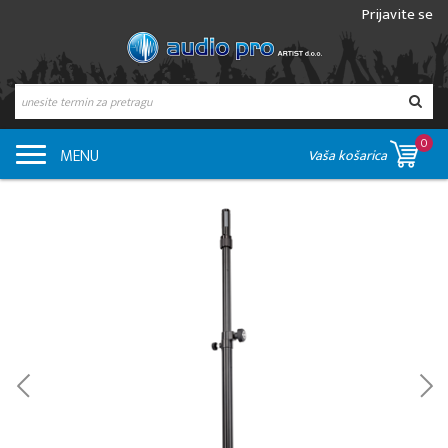
Prijavite se
0
MENU
Vaša košarica