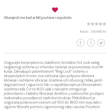
Obavijesti me kad artikl postane raspoloživ
Kat.br. : 29098050
Osigurajte besprijekornu stabilnost i kristalno čist zvuk vašeg
razglasnog sistema uz vrhunsko rješenje za povezivanje zvučnih
kutija. Zahvaljujući patentiranom "Ring Lock" sistemu s
ekspanzijskim trnom, ova odstojna cijev potpuno eliminira
klimanje i neželjene vibracije. Izrađena od robusnog čelika, jamči
dugovječnost i sigurnost čak i u najzahtjevnijim profesionalnim
uvjetima rada. Čvrsti M20 vijak s navojem omogućuje
jednostavno i stabilno fiksiranje direktno u subwoofer, pružajući
maksimalnu pouzdanost cijele konstrukcije. Fleksibilnost je
osigurana podesivom visinom od 1100 do 1800 mm, koju lako i
sigurno fiksirate pomoću sigurnosnog vijka i zasuna. Posebno