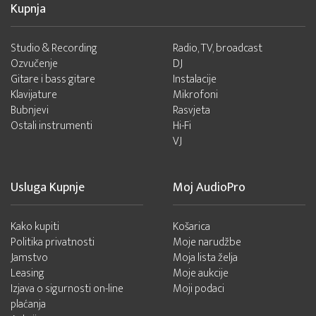
Kupnja
Studio & Recording
Radio, TV, broadcast
Ozvučenje
DJ
Gitare i bass gitare
Instalacije
Klavijature
Mikrofoni
Bubnjevi
Rasvjeta
Ostali instrumenti
Hi-Fi
VJ
Usluga Kupnje
Moj AudioPro
Kako kupiti
Košarica
Politika privatnosti
Moje narudžbe
Jamstvo
Moja lista želja
Leasing
Moje aukcije
Izjava o sigurnosti on-line
Moji podaci
plaćanja