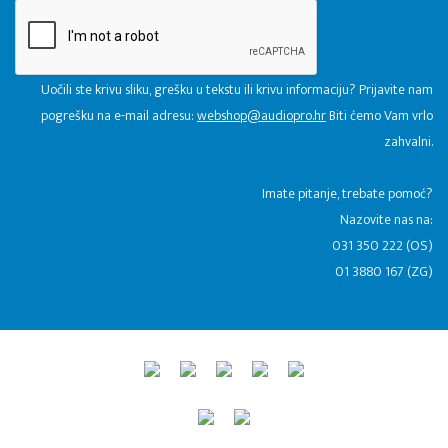
Uočili ste krivu sliku, grešku u tekstu ili krivu informaciju? Prijavite nam
pogrešku na e-mail adresu:
webshop@audiopro.hr
Biti ćemo Vam vrlo
zahvalni.
​Imate pitanje, trebate pomoć?
Nazovite nas na:
031 350 222 (OS)
01 3880 167 (ZG)