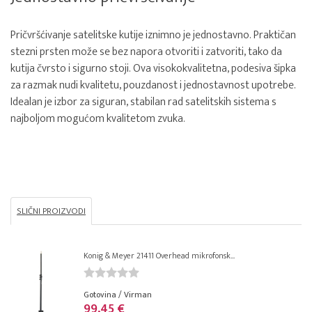
Pričvršćivanje satelitske kutije iznimno je jednostavno. Praktičan
stezni prsten može se bez napora otvoriti i zatvoriti, tako da
kutija čvrsto i sigurno stoji. Ova visokokvalitetna, podesiva šipka
za razmak nudi kvalitetu, pouzdanost i jednostavnost upotrebe.
Idealan je izbor za siguran, stabilan rad satelitskih sistema s
najboljom mogućom kvalitetom zvuka.
SLIČNI PROIZVODI
Konig & Meyer 21411 Overhead mikrofonsk...
Gotovina / Virman
99,45 €