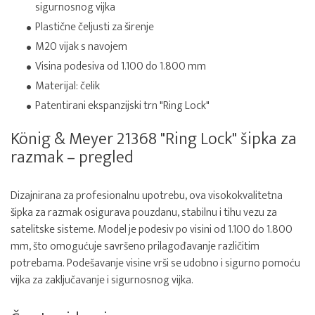
sigurnosnog vijka
Plastične čeljusti za širenje
M20 vijak s navojem
Visina podesiva od 1.100 do 1.800 mm
Materijal: čelik
Patentirani ekspanzijski trn "Ring Lock"
König & Meyer 21368 "Ring Lock" šipka za
razmak – pregled
Dizajnirana za profesionalnu upotrebu, ova visokokvalitetna
šipka za razmak osigurava pouzdanu, stabilnu i tihu vezu za
satelitske sisteme. Model je podesiv po visini od 1.100 do 1.800
mm, što omogućuje savršeno prilagođavanje različitim
potrebama. Podešavanje visine vrši se udobno i sigurno pomoću
vijka za zaključavanje i sigurnosnog vijka.