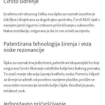
Čvrsto sidrenje
Izrađena od robusnog čelika, ova šipka za razmak izuzetno je
izdržljiva i dizajnirana za dugotrajnu upotrebu. Čvrsti M20 vijak s
navojem jamči sigurno i robusno pričvršćivanje u subwoofer.
Nakon instalacije, osigurano je da će sve ostati na mjestu.
Patentirana tehnologija širenja i veza
niske rezonancije
Šipka za razmak ima jedinstveni, patentirani ekspanzijski trn koji
osigurava čvrsto fiksiranje satelitske kutije bez ikakvog pomaka.
To znači manje vibracija i jasniju kvalitetu zvuka. Pomoću čeljusti
za širenje izrađenih od posebno razvijene plastike, postiže se
veza niske rezonancije između kutije i šipke. Rezultat je jasan,
netaknut zvuk.
Jednostavno pričvršćivanje