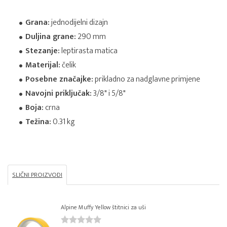
Grana:
jednodijelni dizajn
Duljina grane:
290 mm
Stezanje:
leptirasta matica
Materijal:
čelik
Posebne značajke:
prikladno za nadglavne primjene
Navojni priključak:
3/8" i 5/8"
Boja:
crna
Težina:
0.31 kg
SLIČNI PROIZVODI
Alpine Muffy Yellow štitnici za uši