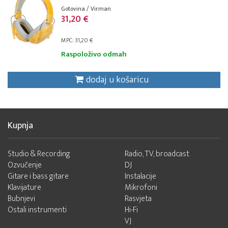
Gotovina / Virman
31,20 €
MPC: 31,20 €
Raspoloživo odmah
dodaj u košaricu
Kupnja
Studio & Recording
Radio, TV, broadcast
Ozvučenje
DJ
Gitare i bass gitare
Instalacije
Klavijature
Mikrofoni
Bubnjevi
Rasvjeta
Ostali instrumenti
Hi-Fi
VJ