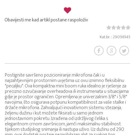
Obavijesti me kad artikl postane raspoloživ
Kat.br. : 29098145
Postignite savršeno pozicioniranje mikrofona čak i u
najzahtjevnijim prostornim uvjetima uz ovu iznimno fleksibilnu
"pecaljku". Ova kompaktna mini boom ruka idealno je rješenje za
precizno ozvučavanje overheadova ili instrumenata u situacijama
gdje je prostor ograničen. Opremljena je univerzalnim 3/8" i 5/8"
navojima, što osigurava potpunu kompatibilnost za vaše stalke i
držače mikrofona. Zahvaljujući inovativnom sistemu stezanja,
željenu dužinu i kut možete fiksirati u samo jednom
jednostavnom pokretu. Izrađena od izdržljivog čelika s
elegantnom crnom završnicom, jamči maksimalnu stabilnost
tijekom studijskog snimanja ili nastupa uživo. Uz dužinu od 290
mm, ovaj dodatak postaje nezaobilazan alat za svakog ton