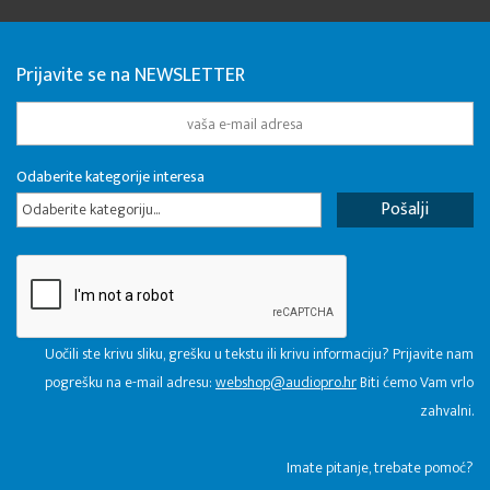
Prijavite se na NEWSLETTER
Odaberite kategorije interesa
Odaberite kategoriju...
Uočili ste krivu sliku, grešku u tekstu ili krivu informaciju? Prijavite nam
pogrešku na e-mail adresu:
webshop@audiopro.hr
Biti ćemo Vam vrlo
zahvalni.
​Imate pitanje, trebate pomoć?