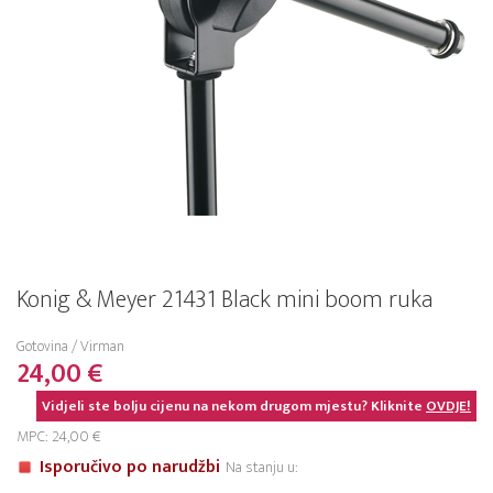
Konig & Meyer 21431 Black mini boom ruka
Gotovina / Virman
24,00 €
Vidjeli ste bolju cijenu na nekom drugom mjestu? Kliknite
OVDJE!
MPC: 24,00 €
Isporučivo po narudžbi
Na stanju u: