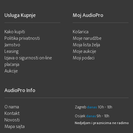
Usluga Kupnje
Moj AudioPro
Kako kupiti
Košarica
Politika privatnosti
Moje narudžbe
Jamstvo
Moja lista želja
Leasing
Moje aukcije
Izjava o sigurnosti on-line
Moji podaci
plaćanja
Aukcije
AudioPro Info
O nama
Zagreb
10h - 18h
danas
Kontakt
Osijek
9h - 18h
danas
Novosti
Nedjeljom i praznicima ne radimo
Mapa sajta