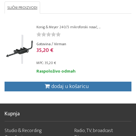
SLIČNI PROIZVODI
Konig & Meyer 240/5 mikrofonski nosač, ...
Gotovina / Virman
35,20 €
MPC: 35,20 €
Raspoloživo odmah
dodaj u košaricu
Kupnja
Studio & Recording
Radio, TV, broadcast