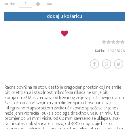
Količina:
dodaj u košaricu
Kat.br. : 29098226
Radna površina na stolu često je dragocjen prostor koji ne smije
biti pretrpan, ali stabilnost mikrofona nikada ne smije biti
kompromis! Masivna baza od lijevanog željeza pruža nevjerojatnu
čvrstoću unatoč svojim malim dimenzijama. Poseban dizajn s
integriranom apsorpcijom zvuka učinkovito sprječava prijenos
neželjenih vibracija i buke s podloge direktno u vašu snimku. Uz
promjer od 64 mm i visinu od 60 mm, savršeno se uklapa u svaki
radni kutak, dok standardni navoj od 3/8" omogućuje brzo i
sigurno postavljanje željenog mikrofona. Elegantna siva boja daje