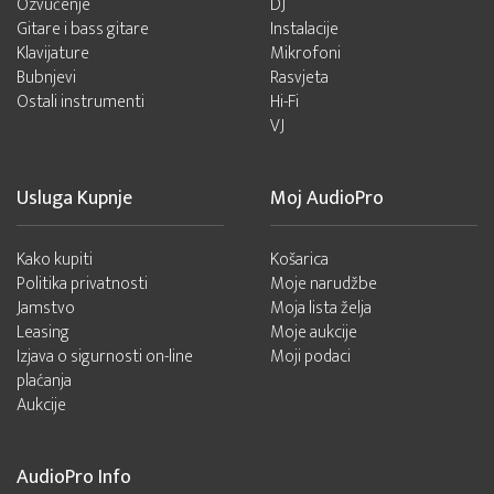
Ozvučenje
DJ
Gitare i bass gitare
Instalacije
Klavijature
Mikrofoni
Bubnjevi
Rasvjeta
Ostali instrumenti
Hi-Fi
VJ
Usluga Kupnje
Moj AudioPro
Kako kupiti
Košarica
Politika privatnosti
Moje narudžbe
Jamstvo
Moja lista želja
Leasing
Moje aukcije
Izjava o sigurnosti on-line
Moji podaci
plaćanja
Aukcije
AudioPro Info