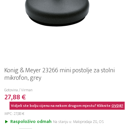
Konig & Meyer 23266 mini postolje za stolni
mikrofon, grey
Gotovina / Virman
27,88 €
Vidjeli ste bolju cijenu na nekom drugom mjestu? Kliknite
OVDJE!
MPC: 27,88 €
Raspoloživo odmah
Na stanju u: Maloprodaja ZG, OS