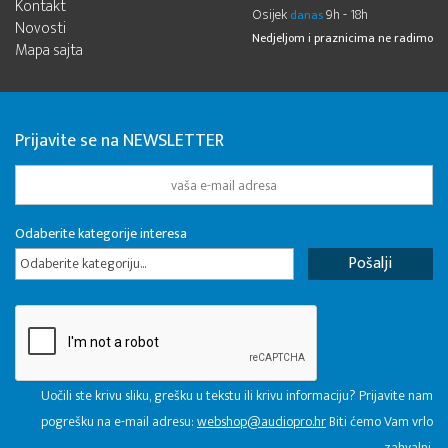
Kontakt
Osijek
9h - 18h
danas
Novosti
Nedjeljom i praznicima ne radimo
Mapa sajta
Prijavite se na NEWSLETTER
Odaberite kategorije interesa
Odaberite kategoriju...
Uočili ste krivu sliku, grešku u tekstu ili krivu informaciju? Prijavite nam
pogrešku na e-mail adresu:
webshop@audiopro.hr
Biti ćemo Vam vrlo
zahvalni.