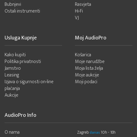
Bubnjevi
Rasvjeta
Ostali instrumenti
Hi-Fi
VJ
Usluga Kupnje
Moj AudioPro
Kako kupiti
Košarica
Politika privatnosti
Moje narudžbe
Jamstvo
Moja lista želja
Leasing
Moje aukcije
Izjava o sigurnosti on-line
Moji podaci
plaćanja
Aukcije
AudioPro Info
O nama
Zagreb
10h - 18h
danas