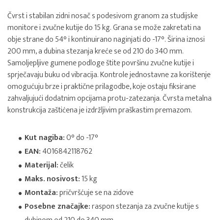
Čvrst i stabilan zidni nosač s podesivom granom za studijske
monitore i zvučne kutije do 15 kg. Grana se može zakretati na
obje strane do 54° i kontinuirano naginjati do -17°. Širina iznosi
200 mm, a dubina stezanja kreće se od 210 do 340 mm.
Samoljepljive gumene podloge štite površinu zvučne kutije i
sprječavaju buku od vibracija. Kontrole jednostavne za korištenje
omogućuju brze i praktične prilagodbe, koje ostaju fiksirane
zahvaljujući dodatnim opcijama protu-zatezanja. Čvrsta metalna
konstrukcija zaštićena je izdržljivim praškastim premazom.
Kut nagiba:
0° do -17°
EAN:
4016842118762
Materijal:
čelik
Maks. nosivost:
15 kg
Montaža:
pričvršćuje se na zidove
Posebne značajke:
raspon stezanja za zvučne kutije s