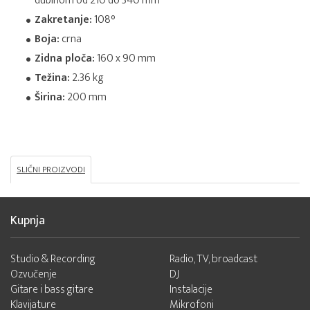
dubinom od 210 do 340 mm
Zakretanje:
108°
Boja:
crna
Zidna ploča:
160 x 90 mm
Težina:
2.36 kg
Širina:
200 mm
SLIČNI PROIZVODI
Kupnja
Studio & Recording
Radio, TV, broadcast
Ozvučenje
DJ
Gitare i bass gitare
Instalacije
Klavijature
Mikrofoni