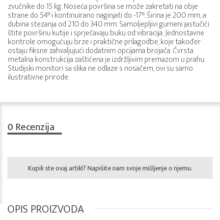
zvučnike do 15 kg. Noseća površina se može zakretati na obje
strane do 54° i kontinuirano naginjati do -17°. Širina je 200 mm, a
dubina stezanja od 210 do 340 mm. Samoljepljivi gumeni jastučići
štite površinu kutije i sprječavaju buku od vibracija. Jednostavne
kontrole omogućuju brze i praktične prilagodbe, koje također
ostaju fiksne zahvaljujući dodatnim opcijama brojača. Čvrsta
metalna konstrukcija zaštićena je izdržljivim premazom u prahu.
Studijski monitori sa slika ne odlaze s nosačem, ovi su samo
ilustrativne prirode.
0
Recenzija
Kupili ste ovaj artikl? Napišite nam svoje mišljenje o njemu.
OPIS PROIZVODA