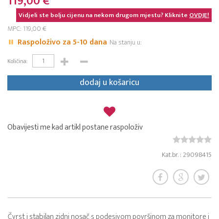
119,00 €
Vidjeli ste bolju cijenu na nekom drugom mjestu? Kliknite
OVDJE!
MPC: 119,00 €
Raspoloživo za 5-10 dana
Na stanju u:
Količina:
dodaj u košaricu
Obavijesti me kad artikl postane raspoloživ
Kat.br. : 29098415
Čvrst i stabilan zidni nosač s podesivom površinom za monitore i