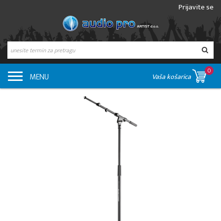
Prijavite se
0
MENU
Vaša košarica