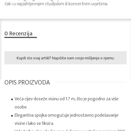
čak i u najzahtjevnijim studijskim ili koncertnim uvjetima.
0
Recenzija
Kupili ste ovaj artikl? Napišite nam svoje mišljenje o njemu.
OPIS PROIZVODA
Veća cijev doseže visinu od 1.7 m, što je pogodno za više
osobe.
Elegantna spojka omogućuje jednostavno podešavanje
visine i lako se fiksira.