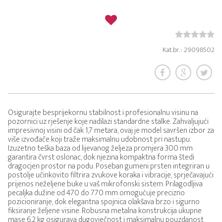
Kat.br. : 29098502
Osigurajte besprijekornu stabilnost i profesionalnu visinu na
pozornici uz rješenje koje nadilazi standardne stalke. Zahvaljujući
impresivnoj visini od čak 1,7 metara, ovaj je model savršen izbor za
više izvođače koji traže maksimalnu udobnost pri nastupu.
Izuzetno teška baza od lijevanog željeza promjera 300 mm
garantira čvrst oslonac, dok njezina kompaktna forma štedi
dragocjen prostor na podu. Poseban gumeni prsten integriran u
postolje učinkovito filtrira zvukove koraka i vibracije, sprječavajući
prijenos neželjene buke u vaš mikrofonski sistem. Prilagodljiva
pecaljka dužine od 470 do 770 mm omogućuje precizno
pozicioniranje, dok elegantna spojnica olakšava brzo i sigurno
fiksiranje željene visine. Robusna metalna konstrukcija ukupne
mase 6,2 kg osigurava dugovječnost i maksimalnu pouzdanost