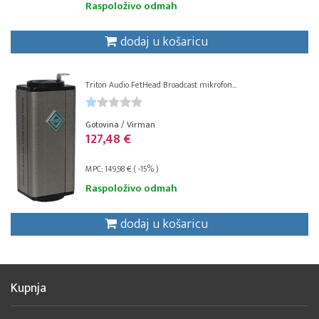
Raspoloživo odmah
dodaj u košaricu
Triton Audio FetHead Broadcast mikrofon...
Gotovina / Virman
127,48 €
MPC: 149,98 € ( -15% )
Raspoloživo odmah
dodaj u košaricu
Kupnja