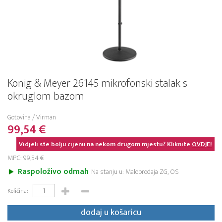
Konig & Meyer 26145 mikrofonski stalak s
okruglom bazom
Gotovina / Virman
99,54 €
Vidjeli ste bolju cijenu na nekom drugom mjestu? Kliknite
OVDJE!
MPC: 99,54 €
Raspoloživo odmah
Na stanju u: Maloprodaja ZG, OS
Količina:
dodaj u košaricu