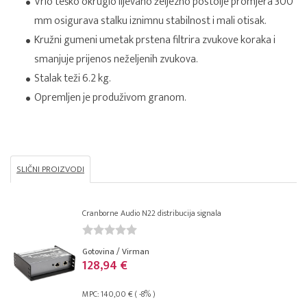
Vrlo teško okruglo lijevano željezno postolje promjera 300
mm osigurava stalku iznimnu stabilnost i mali otisak.
Kružni gumeni umetak prstena filtrira zvukove koraka i
smanjuje prijenos neželjenih zvukova.
Stalak teži 6.2 kg.
Opremljen je produživom granom.
SLIČNI PROIZVODI
Cranborne Audio N22 distribucija signala
Gotovina / Virman
128,94 €
MPC: 140,00 € ( -8% )