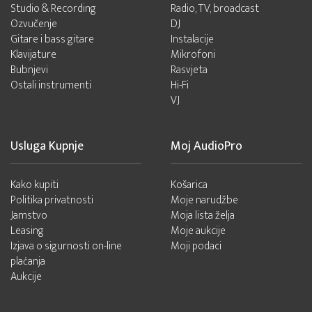
Studio & Recording
Radio, TV, broadcast
Ozvučenje
DJ
Gitare i bass gitare
Instalacije
Klavijature
Mikrofoni
Bubnjevi
Rasvjeta
Ostali instrumenti
Hi-Fi
VJ
Usluga Kupnje
Moj AudioPro
Kako kupiti
Košarica
Politika privatnosti
Moje narudžbe
Jamstvo
Moja lista želja
Leasing
Moje aukcije
Izjava o sigurnosti on-line
Moji podaci
plaćanja
Aukcije