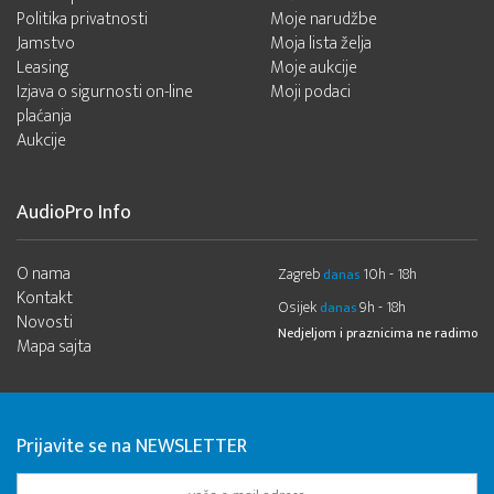
Politika privatnosti
Moje narudžbe
Jamstvo
Moja lista želja
Leasing
Moje aukcije
Izjava o sigurnosti on-line
Moji podaci
plaćanja
Aukcije
AudioPro Info
O nama
Zagreb
10h - 18h
danas
Kontakt
Osijek
9h - 18h
danas
Novosti
Nedjeljom i praznicima ne radimo
Mapa sajta
Prijavite se na NEWSLETTER