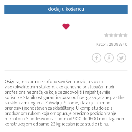
dodaj u košaricu
Kat.br. : 29098340
Osigurajte svom mikrofonu savršenu poziciju s ovim
visokokvalitetnim stalkom. Iako cjenovno pristupačan, nudi
profesionalne značajke koje će zadovoljiti i najzahtjevnije
korisnike. Stabilnost garantira baza od fiberglas-ojačane plastike
sa sklopivim nogama. Zahvaljujući tome, stalak je iznimno
prenosiv i jednostavan za skladištenje. U kompletu dolazi s
produžnom rukom koja omogućuje precizno pozicioniranje
mikrofona. S podesivom visinom od 900 do 1600 mm i laganom
konstrukcijom od samo 2.3 kg, idealan je za studio i binu.