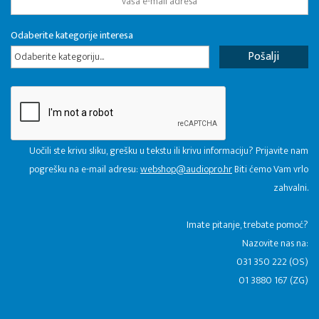
Odaberite kategorije interesa
Odaberite kategoriju...
Uočili ste krivu sliku, grešku u tekstu ili krivu informaciju? Prijavite nam
pogrešku na e-mail adresu:
webshop@audiopro.hr
Biti ćemo Vam vrlo
zahvalni.
​Imate pitanje, trebate pomoć?
Nazovite nas na:
031 350 222 (OS)
01 3880 167 (ZG)