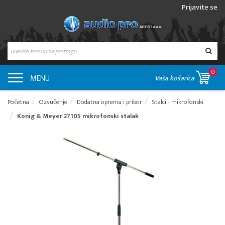
Prijavite se
0
MENU
Vaša košarica
Početna
Ozvučenje
Dodatna oprema i pribor
Stalci - mikrofonski
Konig & Meyer 27105 mikrofonski stalak