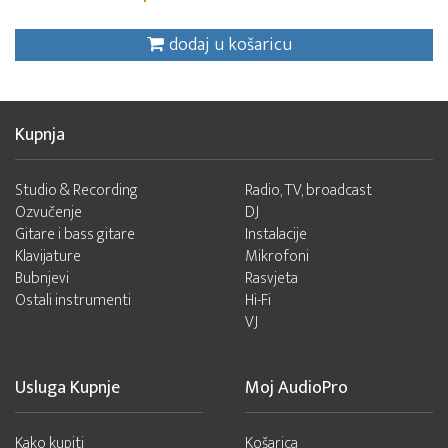
dodaj u košaricu
Kupnja
Studio & Recording
Radio, TV, broadcast
Ozvučenje
DJ
Gitare i bass gitare
Instalacije
Klavijature
Mikrofoni
Bubnjevi
Rasvjeta
Ostali instrumenti
Hi-Fi
VJ
Usluga Kupnje
Moj AudioPro
Kako kupiti
Košarica