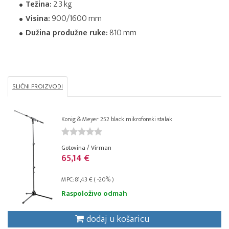
Težina:
2.3 kg
Visina:
900/1600 mm
Dužina produžne ruke:
810 mm
SLIČNI PROIZVODI
Konig & Meyer 252 black mikrofonski stalak
Gotovina / Virman
65,14 €
MPC: 81,43 € ( -20% )
Raspoloživo odmah
dodaj u košaricu