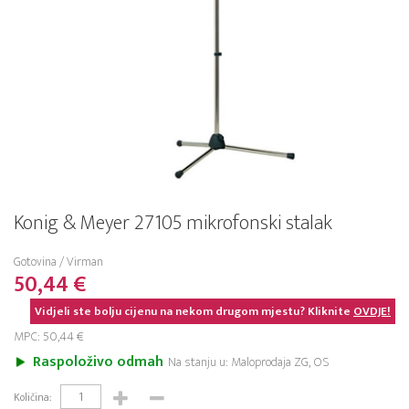
Konig & Meyer 27105 mikrofonski stalak
Gotovina / Virman
50,44 €
Vidjeli ste bolju cijenu na nekom drugom mjestu? Kliknite
OVDJE!
MPC: 50,44 €
Raspoloživo odmah
Na stanju u: Maloprodaja ZG, OS
Količina: