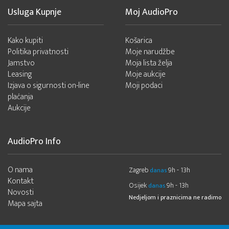
Usluga Kupnje
Moj AudioPro
Kako kupiti
Košarica
Politika privatnosti
Moje narudžbe
Jamstvo
Moja lista želja
Leasing
Moje aukcije
Izjava o sigurnosti on-line
Moji podaci
plaćanja
Aukcije
AudioPro Info
O nama
Zagreb
9h - 13h
danas
Kontakt
Osijek
9h - 13h
danas
Novosti
Nedjeljom i praznicima ne radimo
Mapa sajta