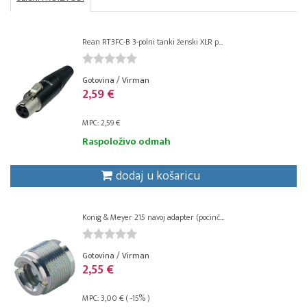
Rean RT3FC-B 3-polni tanki ženski XLR p...
Gotovina / Virman
2,59 €
MPC: 2,59 €
Raspoloživo odmah
dodaj u košaricu
Konig & Meyer 215 navoj adapter (pocinč...
Gotovina / Virman
2,55 €
MPC: 3,00 € ( -15% )