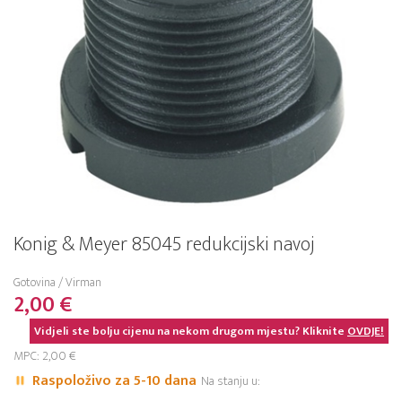
Konig & Meyer 85045 redukcijski navoj
Gotovina / Virman
2,00 €
Vidjeli ste bolju cijenu na nekom drugom mjestu? Kliknite
OVDJE!
MPC: 2,00 €
Raspoloživo za 5-10 dana
Na stanju u: