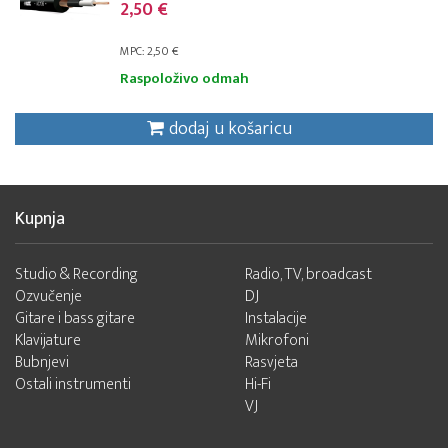
2,50 €
MPC: 2,50 €
Raspoloživo odmah
dodaj u košaricu
Kupnja
Studio & Recording
Radio, TV, broadcast
Ozvučenje
DJ
Gitare i bass gitare
Instalacije
Klavijature
Mikrofoni
Bubnjevi
Rasvjeta
Ostali instrumenti
Hi-Fi
VJ