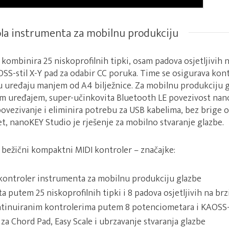
ola instrumenta za mobilnu produkciju
ombinira 25 niskoprofilnih tipki, osam padova osjetljivih 
S-stil X-Y pad za odabir CC poruka. Time se osigurava kont
 u uređaju manjem od A4 bilježnice. Za mobilnu produkciju 
im uređajem, super-učinkovita Bluetooth LE povezivost nan
ezivanje i eliminira potrebu za USB kabelima, bez brige o 
t, nanoKEY Studio je rješenje za mobilno stvaranje glazbe.
bežični kompaktni MIDI kontroler – značajke:
 kontroler instrumenta za mobilnu produkciju glazbe
a putem 25 niskoprofilnih tipki i 8 padova osjetljivih na br
ntinuiranim kontrolerima putem 8 potenciometara i KAOSS-s
 za Chord Pad, Easy Scale i ubrzavanje stvaranja glazbe