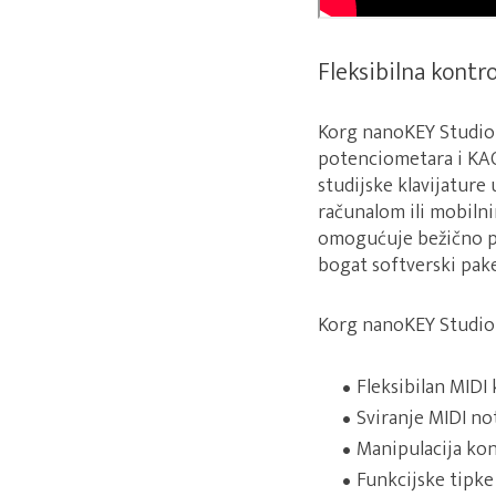
Fleksibilna kontr
Korg nanoKEY Studio k
potenciometara i KAOS
studijske klavijature
računalom ili mobiln
omogućuje bežično pov
bogat softverski pake
Korg nanoKEY Studio 
Fleksibilan MIDI
Sviranje MIDI not
Manipulacija ko
Funkcijske tipke