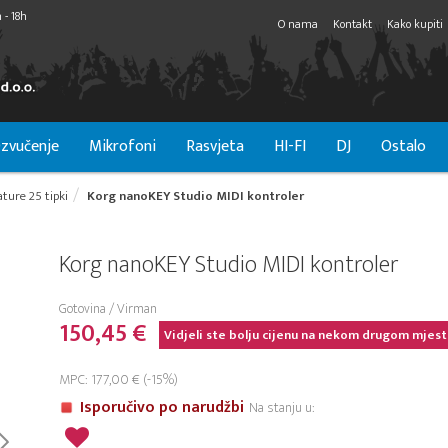
 - 18h
O nama
Kontakt
Kako kupiti
zvučenje
Mikrofoni
Rasvjeta
HI-FI
DJ
Ostalo
ature 25 tipki
Korg nanoKEY Studio MIDI kontroler
Korg nanoKEY Studio MIDI kontroler
Gotovina / Virman
150,45 €
Vidjeli ste bolju cijenu na nekom drugom mjest
MPC: 177,00 € (-15%)
Isporučivo po narudžbi
Na stanju u: