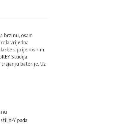
na brzinu, osam
rola vrijedna
glazbe s prijenosnim
oKEY Studija
trajanju baterije. Uz
zinu
til X-Y pada