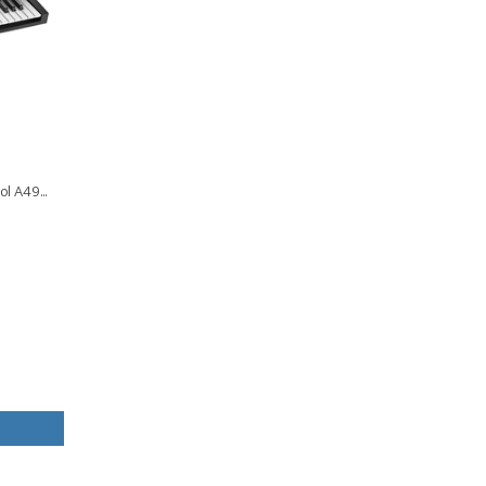
l A49...