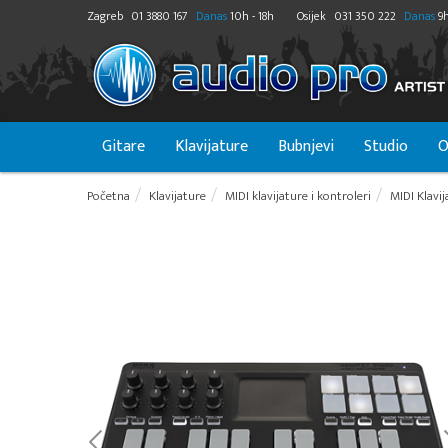
Zagreb
01 3880 167
Danas
10h - 18h
Osijek
031 350 222
Danas
9h
Gitare
Klavijature
Bubnjevi
Studio
O
Početna
Klavijature
MIDI klavijature i kontroleri
MIDI Klavij