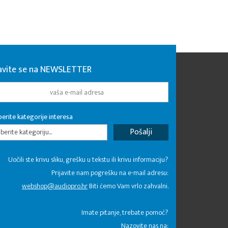
javite se na NEWSLETTER
erite kategorije interesa
erite kategoriju...
Uočili ste krivu sliku, grešku u tekstu ili krivu informaciju?
Prijavite nam pogrešku na e-mail adresu:
webshop@audiopro.hr
Biti ćemo Vam vrlo zahvalni.
​Imate pitanje, trebate pomoć?
Nazovite nas na: