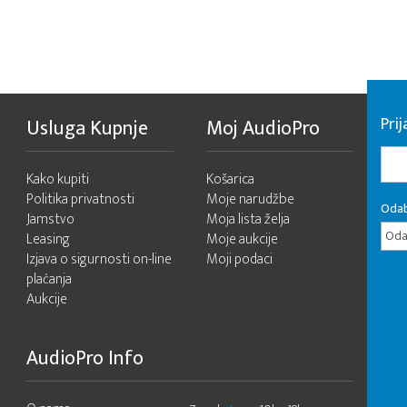
Pri
Usluga Kupnje
Moj AudioPro
Kako kupiti
Košarica
Politika privatnosti
Moje narudžbe
Odab
Jamstvo
Moja lista želja
Odab
Leasing
Moje aukcije
Izjava o sigurnosti on-line
Moji podaci
plaćanja
Aukcije
AudioPro Info