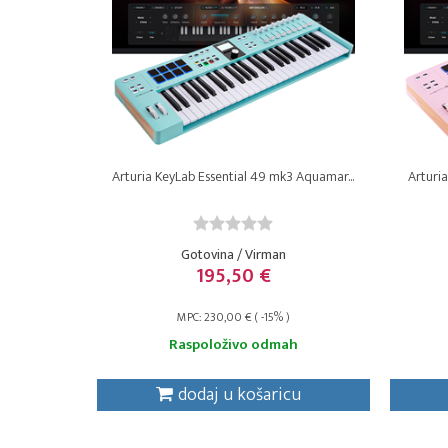
Arturia KeyLab Essential 49 mk3 Aquamar...
Arturia
Gotovina / Virman
195,50 €
MPC: 230,00 € ( -15% )
Raspoloživo odmah
dodaj u košaricu