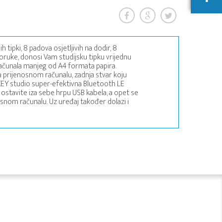
tipki, 8 padova osjetljivih na dodir, 8
oruke, donosi Vam studijsku tipku vrijednu
računala manjeg od A4 formata papira.
na prijenosnom računalu, zadnja stvar koju
oKEY studio super-efektivna Bluetooth LE
ostavite iza sebe hrpu USB kabela, a opet se
osnom računalu. Uz uređaj također dolazi i