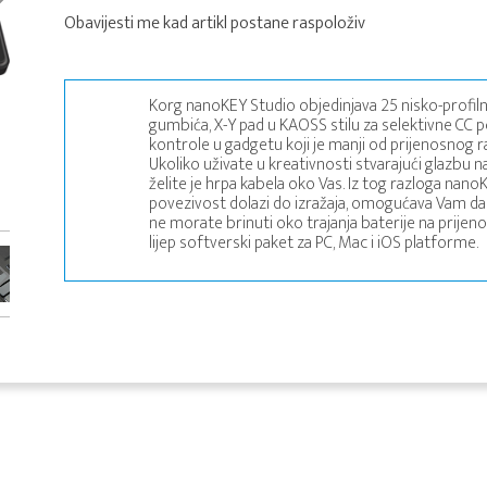
Obavijesti me kad artikl postane raspoloživ
Korg nanoKEY Studio objedinjava 25 nisko-profilnih 
gumbića, X-Y pad u KAOSS stilu za selektivne CC p
kontrole u gadgetu koji je manji od prijenosnog 
Ukoliko uživate u kreativnosti stvarajući glazbu 
želite je hrpa kabela oko Vas. Iz tog razloga nan
povezivost dolazi do izražaja, omogućava Vam da 
ne morate brinuti oko trajanja baterije na prijen
lijep softverski paket za PC, Mac i iOS platforme.