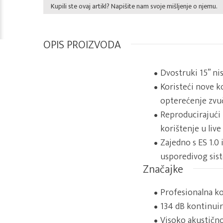
Kupili ste ovaj artikl? Napišite nam svoje mišljenje o njemu.
OPIS PROIZVODA
Dvostruki 15” nis
Koristeći nove 
opterećenje zvučn
Reproducirajući 
korištenje u live
Zajedno s ES 1.0
usporedivog sist
Značajke
Profesionalna k
134 dB kontinuira
Visoko akustičn