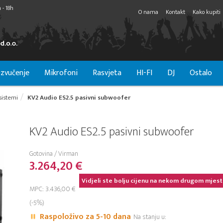
 - 18h
O nama
Kontakt
Kako kupiti
zvučenje
Mikrofoni
Rasvjeta
HI-FI
DJ
Ostalo
 sistemi
KV2 Audio ES2.5 pasivni subwoofer
KV2 Audio ES2.5 pasivni subwoofer
Gotovina / Virman
3.264,20 €
Vidjeli ste bolju cijenu na nekom drugom mjest
MPC: 3.436,00 €
(-5%)
Raspoloživo za 5-10 dana
Na stanju u: