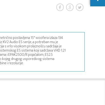
metrično postavljena 15" woofera izlaza 134
iz KV2 Audio ES serije, a potreban mu je
ija s vrlo visokom prolaznošću sadržaja je
5-sistemskog ES sistema koji sadržava VHD 1.21
tijama i EPAK2500/R pojačalom, ES2.5
ilo kojeg drugog usporedivog sistema
ine i rezolucije.