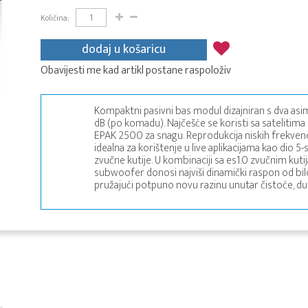
Količina:
dodaj u košaricu
Obavijesti me kad artikl postane raspoloživ
Kompaktni pasivni bas modul dizajniran s dva asi
dB (po komadu). Najčešće se koristi sa satelitima 
EPAK 2500 za snagu. Reprodukcija niskih frekvenc
idealna za korištenje u live aplikacijama kao dio 
zvučne kutije. U kombinaciji sa es1.0 zvučnim ku
subwoofer donosi najviši dinamički raspon od b
pružajući potpuno novu razinu unutar čistoće, dub