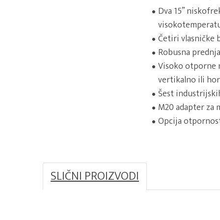
Dva 15” niskofr
visokotemperatu
Četiri vlasničke
Robusna prednja 
Visoko otporne n
vertikalno ili ho
Šest industrijsk
M20 adapter za m
Opcija otpornost
SLIČNI PROIZVODI