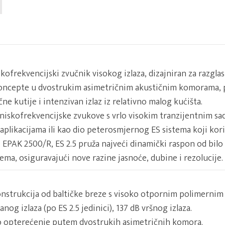
kofrekvencijski zvučnik visokog izlaza, dizajniran za razglasn
koncepte u dvostrukim asimetričnim akustičnim komorama, p
e kutije i intenzivan izlaz iz relativno malog kućišta.
niskofrekvencijske zvukove s vrlo visokim tranzijentnim sad
 aplikacijama ili kao dio peterosmjernog ES sistema koji kori
 i EPAK 2500/R, ES 2.5 pruža najveći dinamički raspon od bil
ema, osiguravajući nove razine jasnoće, dubine i rezolucije.
onstrukcija od baltičke breze s visoko otpornim polimerni
nog izlaza (po ES 2.5 jedinici), 137 dB vršnog izlaza.
o opterećenje putem dvostrukih asimetričnih komora.