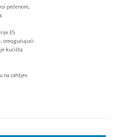
oksi pečenom,
.
ije ES.
e, omogućujući
je kućišta.
 na zahtjev.