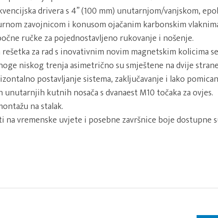
ekvencijska drivera s 4” (100 mm) unutarnjom/vanjskom, ep
rnom zavojnicom i konusom ojačanim karbonskim vlaknima
 bočne ručke za pojednostavljeno rukovanje i nošenje.
rešetka za rad s inovativnim novim magnetskim kolicima ser
oge niskog trenja asimetrično su smještene na dvije stran
rizontalno postavljanje sistema, zaključavanje i lako pomican
ih unutarnjih kutnih nosača s dvanaest M10 točaka za ovjes.
ontažu na stalak.
i na vremenske uvjete i posebne završnice boje dostupne su