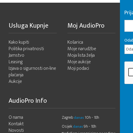
Pri
Usluga Kupnje
Moj AudioPro
Odab
Kako kupiti
Košarica
Politika privatnosti
Moje narudžbe
Odab
Jamstvo
Moja lista želja
Leasing
Moje aukcije
Izjava o sigurnosti on-line
Moji podaci
plaćanja
Aukcije
AudioPro Info
O nama
Zagreb
10h - 18h
danas
Kontakt
Osijek
9h - 18h
danas
Novosti