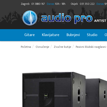
Zagreb
01 3880 167
Danas
10h - 18h
Osijek
031 350 222
Danas
9h
Gitare
Klavijature
Bubnjevi
Studio
O
Početna
Ozvučenje
Zvučne kutije
Pasivni klubski razglasni