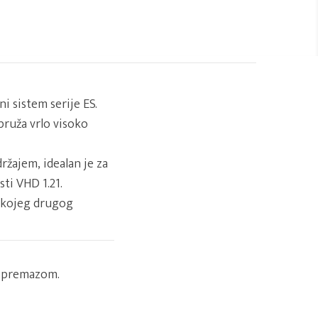
i sistem serije ES.
ruža vrlo visoko
ržajem, idealan je za
sti VHD 1.21.
o kojeg drugog
m premazom.