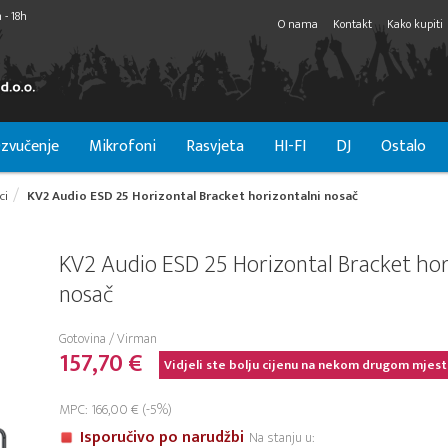
 - 18h
O nama
Kontakt
Kako kupiti
zvučenje
Mikrofoni
Rasvjeta
HI-FI
DJ
Ostalo
ci
KV2 Audio ESD 25 Horizontal Bracket horizontalni nosač
KV2 Audio ESD 25 Horizontal Bracket hor
nosač
Gotovina / Virman
157,70 €
Vidjeli ste bolju cijenu na nekom drugom mjest
MPC: 166,00 € (-5%)
Isporučivo po narudžbi
Na stanju u: