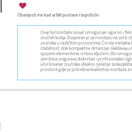
Obavijesti me kad artikl postane raspoloživ
Ovaj horizontalni nosač omogućuje sigurno i flek
zvučnih kutija. Dizajniran je za montažu na zid ili 
zvučnika u različitim prostorima. Čvrsta metalna 
stabilnost, dok kompaktne dimenzije olakšavaju in
spojnim elementima i imbus ključem, što omoguću
završnica osigurava diskretan i profesionalan izg
učvršćivanje zvučnika. Idealno rješenje za kazališt
prostore gdje je potrebna kvalitetna montaža zvu