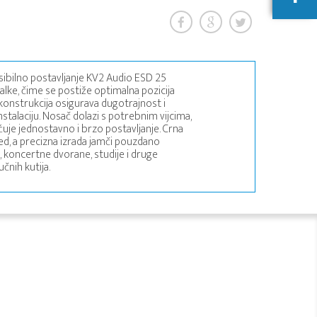
sibilno postavljanje KV2 Audio ESD 25
stalke, čime se postiže optimalna pozicija
konstrukcija osigurava dugotrajnost i
stalaciju. Nosač dolazi s potrebnim vijcima,
je jednostavno i brzo postavljanje. Crna
led, a precizna izrada jamči pouzdano
a, koncertne dvorane, studije i druge
čnih kutija.