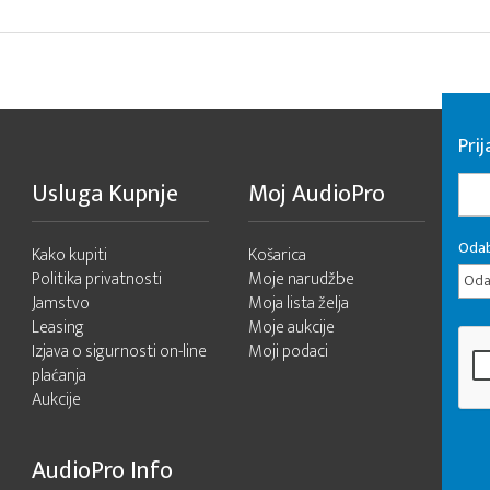
Pri
Usluga Kupnje
Moj AudioPro
Odab
Kako kupiti
Košarica
Politika privatnosti
Moje narudžbe
Odab
Jamstvo
Moja lista želja
Leasing
Moje aukcije
Izjava o sigurnosti on-line
Moji podaci
plaćanja
Aukcije
AudioPro Info