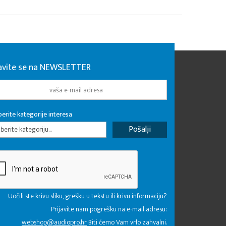
javite se na NEWSLETTER
erite kategorije interesa
erite kategoriju...
Uočili ste krivu sliku, grešku u tekstu ili krivu informaciju?
Prijavite nam pogrešku na e-mail adresu:
webshop@audiopro.hr
Biti ćemo Vam vrlo zahvalni.