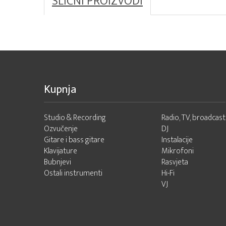
SLIČNI PROIZVODI
Kupnja
Studio & Recording
Radio, TV, broadcast
Ozvučenje
DJ
Gitare i bass gitare
Instalacije
Klavijature
Mikrofoni
Bubnjevi
Rasvjeta
Ostali instrumenti
Hi-Fi
VJ