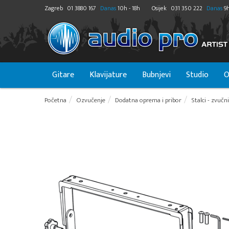
Zagreb
01 3880 167
Danas
10h - 18h
Osijek
031 350 222
Danas
9h
Gitare
Klavijature
Bubnjevi
Studio
O
Početna
Ozvučenje
Dodatna oprema i pribor
Stalci - zvučni