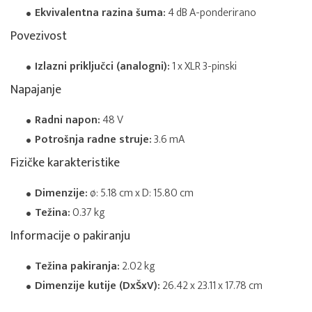
Ekvivalentna razina šuma:
4 dB A-ponderirano
Povezivost
Izlazni priključci (analogni):
1 x XLR 3-pinski
Napajanje
Radni napon:
48 V
Potrošnja radne struje:
3.6 mA
Fizičke karakteristike
Dimenzije:
ø: 5.18 cm x D: 15.80 cm
Težina:
0.37 kg
Informacije o pakiranju
Težina pakiranja:
2.02 kg
Dimenzije kutije (DxŠxV):
26.42 x 23.11 x 17.78 cm