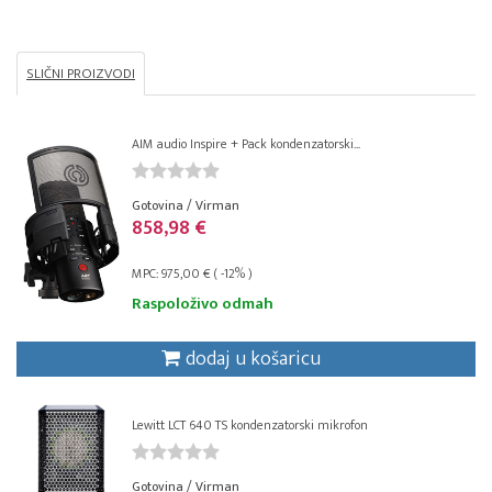
SLIČNI PROIZVODI
AIM audio Inspire + Pack kondenzatorski...
Gotovina / Virman
858,98 €
MPC: 975,00 € ( -12% )
Raspoloživo odmah
dodaj u košaricu
Lewitt LCT 640 TS kondenzatorski mikrofon
Gotovina / Virman