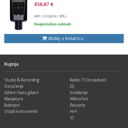
858,87 €
MPC: 1.053,83 € ( -19% )
Raspoloživo odmah
dodaj u košaricu
Kupnja
Studio & Recording
Radio, TV, broadcast
Ozvučenje
DJ
Gitare i bass gitare
Instalacije
Klavijature
Mikrofoni
Bubnjevi
Rasvjeta
Ostali instrumenti
Hi-Fi
VJ