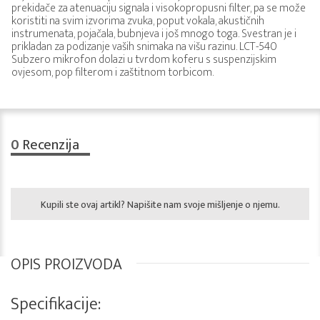
prekidače za atenuaciju signala i visokopropusni filter, pa se može
koristiti na svim izvorima zvuka, poput vokala, akustičnih
instrumenata, pojačala, bubnjeva i još mnogo toga. Svestran je i
prikladan za podizanje vaših snimaka na višu razinu. LCT-540
Subzero mikrofon dolazi u tvrdom koferu s suspenzijskim
ovjesom, pop filterom i zaštitnom torbicom.
0
Recenzija
Kupili ste ovaj artikl? Napišite nam svoje mišljenje o njemu.
OPIS PROIZVODA
Specifikacije: