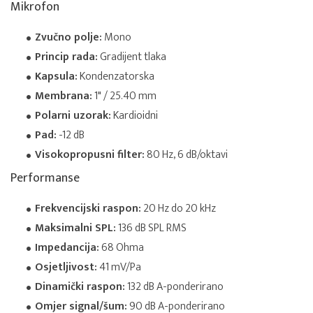
Mikrofon
Zvučno polje:
Mono
Princip rada:
Gradijent tlaka
Kapsula:
Kondenzatorska
Membrana:
1" / 25.40 mm
Polarni uzorak:
Kardioidni
Pad:
-12 dB
Visokopropusni filter:
80 Hz, 6 dB/oktavi
Performanse
Frekvencijski raspon:
20 Hz do 20 kHz
Maksimalni SPL:
136 dB SPL RMS
Impedancija:
68 Ohma
Osjetljivost:
41 mV/Pa
Dinamički raspon:
132 dB A-ponderirano
Omjer signal/šum:
90 dB A-ponderirano