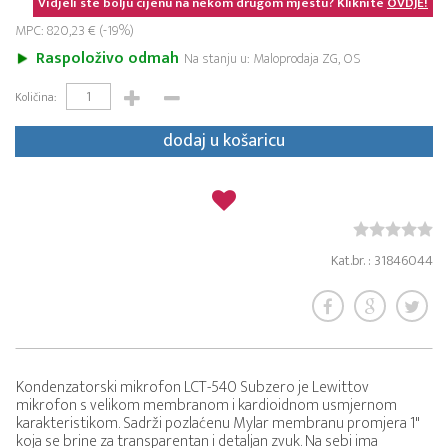
Vidjeli ste bolju cijenu na nekom drugom mjestu? Kliknite
OVDJE!
MPC: 820,23 € (-19%)
Raspoloživo odmah
Na stanju u: Maloprodaja ZG, OS
Količina:
dodaj u košaricu
Kat.br. : 31846044
Kondenzatorski mikrofon LCT-540 Subzero je Lewittov
mikrofon s velikom membranom i kardioidnom usmjernom
karakteristikom. Sadrži pozlaćenu Mylar membranu promjera 1"
koja se brine za transparentan i detaljan zvuk. Na sebi ima