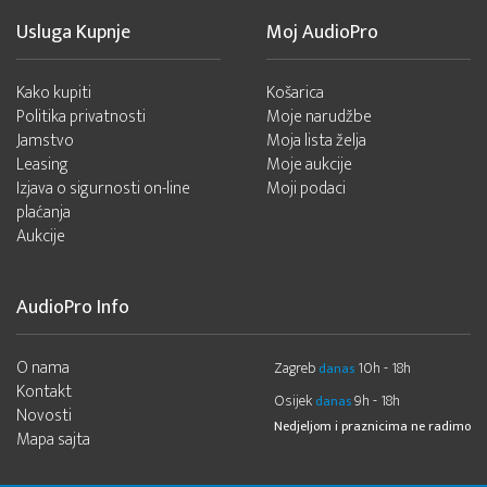
Usluga Kupnje
Moj AudioPro
Kako kupiti
Košarica
Politika privatnosti
Moje narudžbe
Jamstvo
Moja lista želja
Leasing
Moje aukcije
Izjava o sigurnosti on-line
Moji podaci
plaćanja
Aukcije
AudioPro Info
O nama
Zagreb
10h - 18h
danas
Kontakt
Osijek
9h - 18h
danas
Novosti
Nedjeljom i praznicima ne radimo
Mapa sajta