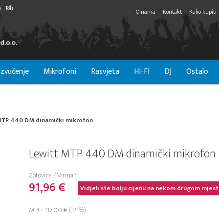
 - 18h
O nama
Kontakt
Kako kupiti
zvučenje
Mikrofoni
Rasvjeta
HI-FI
DJ
Ostalo
MTP 440 DM dinamički mikrofon
Lewitt MTP 440 DM dinamički mikrofon
Gotovina / Virman
91,96 €
Vidjeli ste bolju cijenu na nekom drugom mjest
MPC: 117,00 € (-21%)