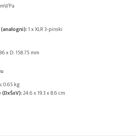
 mV/Pa
i (analogni):
1 x XLR 3-pinski
.86 x D: 158.75 mm
ju
:
0.65 kg
e (DxŠxV):
24.6 x 19.3 x 8.6 cm