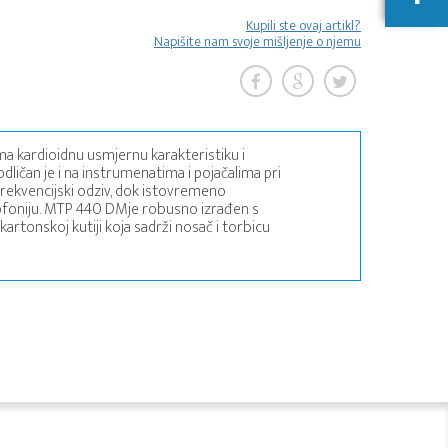
Kupili ste ovaj artikl?
Napišite nam svoje mišljenje o njemu
a kardioidnu usmjernu karakteristiku i
dličan je i na instrumenatima i pojačalima pri
 frekvencijski odziv, dok istovremeno
rofoniju. MTP 440 DMje robusno izrađen s
rtonskoj kutiji koja sadrži nosač i torbicu