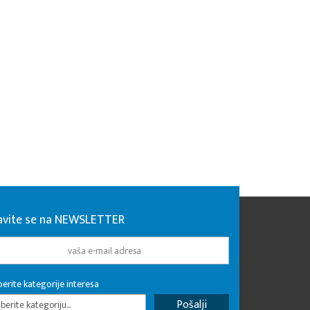
javite se na NEWSLETTER
erite kategorije interesa
erite kategoriju...