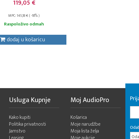
119,05 €
MPC: 145,18 € ( -18% )
Raspoloživo odmah
dodaj u košaricu
Pri
Usluga Kupnje
Moj AudioPro
Kako kupiti
Košarica
Politika privatnosti
Moje narudžbe
Odab
Jamstvo
Moja lista želja
Odab
Leasing
Moje aukcije