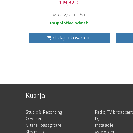
119,32 €
MPC: 192,45 € ( -38% )
Raspoloživo odmah
dodaj u košaricu
Kupnja
Studio & Recording
Radio, TV, broadcast
Ozvučenje
DJ
Gitare i bass gitare
Instalacije
Klavijature
Mikrofoni