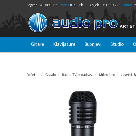
Zagreb
01 3880 167
Danas
10h - 18h
Osijek
031 350 222
Danas
9h
Gitare
Klavijature
Bubnjevi
Studio
O
Početna
Ostalo
Radio, TV, broadcast
Mikrofoni
Lewitt 