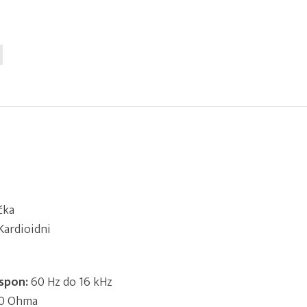
čka
Kardioidni
aspon:
60 Hz do 16 kHz
0 Ohma