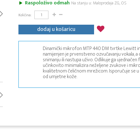
Raspoloživo odmah
Na stanju u: Maloprodaja ZG, OS
Količina:
dodaj u košaricu
Dinamički mikrofon MTP 440 DM tvrtke Lewitt im
namijenjen je prvenstveno ozvučavanju vokala, a o
snimanju ili nastupa uživo. Odlikuje ga ujednačen
učinkovito minimalizira neželjene zvukove i mik
kvalitetnom čeličnom mrežicom. Isporučuje se u ka
od umjetne kože.