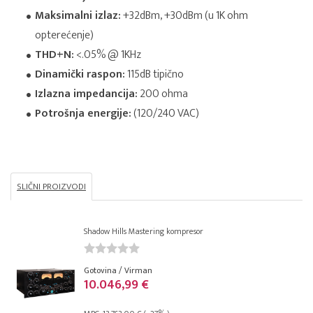
Maksimalni izlaz:
+32dBm, +30dBm (u 1K ohm
opterećenje)
THD+N:
<.05% @ 1KHz
Dinamički raspon:
115dB tipično
Izlazna impedancija:
200 ohma
Potrošnja energije:
(120/240 VAC)
SLIČNI PROIZVODI
Shadow Hills Mastering kompresor
Gotovina / Virman
10.046,99 €