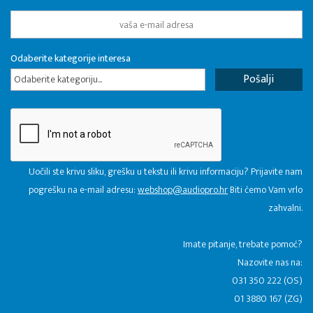
Odaberite kategorije interesa
Odaberite kategoriju...
Uočili ste krivu sliku, grešku u tekstu ili krivu informaciju? Prijavite nam
pogrešku na e-mail adresu:
webshop@audiopro.hr
Biti ćemo Vam vrlo
zahvalni.
​Imate pitanje, trebate pomoć?
Nazovite nas na:
031 350 222 (OS)
01 3880 167 (ZG)