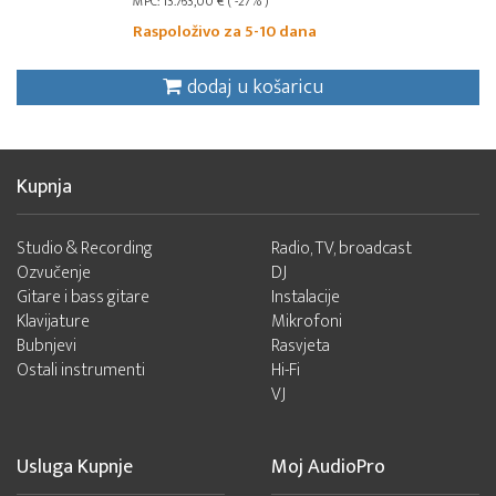
MPC: 13.763,00 € ( -27% )
Raspoloživo za 5-10 dana
dodaj u košaricu
Kupnja
Studio & Recording
Radio, TV, broadcast
Ozvučenje
DJ
Gitare i bass gitare
Instalacije
Klavijature
Mikrofoni
Bubnjevi
Rasvjeta
Ostali instrumenti
Hi-Fi
VJ
Usluga Kupnje
Moj AudioPro