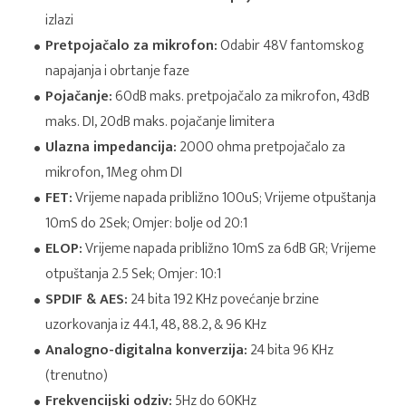
izlazi
Pretpojačalo za mikrofon:
Odabir 48V fantomskog
napajanja i obrtanje faze
Pojačanje:
60dB maks. pretpojačalo za mikrofon, 43dB
maks. DI, 20dB maks. pojačanje limitera
Ulazna impedancija:
2000 ohma pretpojačalo za
mikrofon, 1Meg ohm DI
FET:
Vrijeme napada približno 100uS; Vrijeme otpuštanja
10mS do 2Sek; Omjer: bolje od 20:1
ELOP:
Vrijeme napada približno 10mS za 6dB GR; Vrijeme
otpuštanja 2.5 Sek; Omjer: 10:1
SPDIF & AES:
24 bita 192 KHz povećanje brzine
uzorkovanja iz 44.1, 48, 88.2, & 96 KHz
Analogno-digitalna konverzija:
24 bita 96 KHz
(trenutno)
Frekvencijski odziv:
5Hz do 60KHz