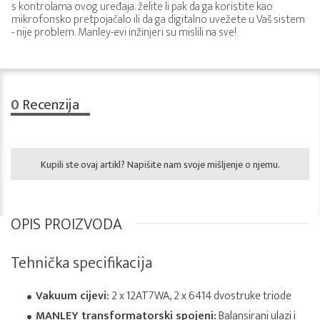
s kontrolama ovog uređaja. želite li pak da ga koristite kao
mikrofonsko pretpojačalo ili da ga digitalno uvežete u Vaš sistem
- nije problem. Manley-evi inžinjeri su mislili na sve!
0
Recenzija
Kupili ste ovaj artikl? Napišite nam svoje mišljenje o njemu.
OPIS PROIZVODA
Tehnička specifikacija
Vakuum cijevi:
2 x 12AT7WA, 2 x 6414 dvostruke triode
MANLEY transformatorski spojeni:
Balansirani ulazi i