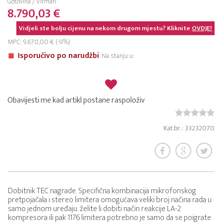
Gotovina / Virman
8.790,03 €
Vidjeli ste bolju cijenu na nekom drugom mjestu? Kliknite
OVDJE!
MPC: 9.670,00 € (-9%)
Isporučivo po narudžbi
Na stanju u:
Obavijesti me kad artikl postane raspoloživ
Kat.br. : 33232070
Dobitnik TEC nagrade. Specifična kombinacija mikrofonskog
pretpojačala i stereo limitera omogućava veliki broj načina rada u
samo jednom uređaju. želite li dobiti način reakcije LA-2
kompresora ili pak 1176 limitera potrebno je samo da se poigrate