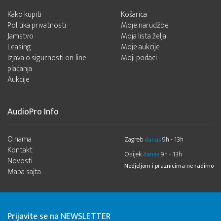
Kako kupiti
Košarica
Politika privatnosti
Moje narudžbe
Jamstvo
Moja lista želja
Leasing
Moje aukcije
Izjava o sigurnosti on-line
Moji podaci
plaćanja
Aukcije
AudioPro Info
O nama
Zagreb
9h - 13h
danas
Kontakt
Osijek
9h - 13h
danas
Novosti
Nedjeljom i praznicima ne radimo
Mapa sajta
Prijavite se na NEWSLETTER