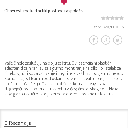
Obavijesti me kad artikl postane raspoloživ
Kat.br. : MX7800136
Vaše činele zaslužuju najbolju zaštitu. Ovi esencijalni plastični
adapteri dizajnirani su za sigurno montiranje na bilo koji stalak za
činelu. Ključni su za očuvanje integriteta vaših skupocjenih činela. U
kombinaciji s filcanim podloškama, stvaraju idealnu barijeru protiv
trošenja i oštećenja. Ovaj set od četiri komada osigurava
dugovječnost i optimalnu izvedbu vašeg činelarskog seta. Neka
vaša glazba zvuči besprijekorno, a oprema ostane netaknuta.
0
Recenzija