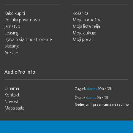
Kako kupiti
Košarica
Politika privatnosti
Moje narudžbe
Jamstvo
Moja lista želja
Leasing
Moje aukcije
Izjava o sigurnosti on-line
Moji podaci
plaćanja
Aukcije
AudioPro Info
O nama
Zagreb
10h - 18h
danas
Kontakt
Osijek
9h - 18h
danas
Novosti
Nedjeljom i praznicima ne radimo
Mapa sajta