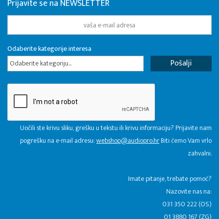
Prijavite se na NEWSLETTER
Odaberite kategorije interesa
Odaberite kategoriju...
Uočili ste krivu sliku, grešku u tekstu ili krivu informaciju? Prijavite nam
pogrešku na e-mail adresu:
webshop@audiopro.hr
Biti ćemo Vam vrlo
zahvalni.
​Imate pitanje, trebate pomoć?
Nazovite nas na:
031 350 222 (OS)
01 3880 167 (ZG)