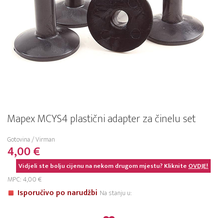
Mapex MCYS4 plastični adapter za činelu set
Gotovina / Virman
4,00 €
Vidjeli ste bolju cijenu na nekom drugom mjestu? Kliknite
OVDJE!
MPC: 4,00 €
Isporučivo po narudžbi
Na stanju u: