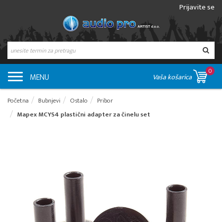
Prijavite se
0
MENU
Vaša košarica
Početna
Bubnjevi
Ostalo
Pribor
Mapex MCYS4 plastični adapter za činelu set