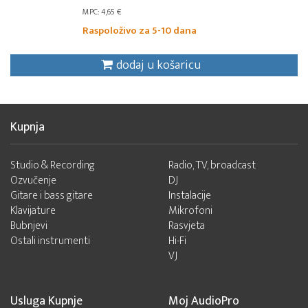
MPC: 4,65 €
Raspoloživo za 5-10 dana
dodaj u košaricu
Kupnja
Studio & Recording
Radio, TV, broadcast
Ozvučenje
DJ
Gitare i bass gitare
Instalacije
Klavijature
Mikrofoni
Bubnjevi
Rasvjeta
Ostali instrumenti
Hi-Fi
VJ
Usluga Kupnje
Moj AudioPro