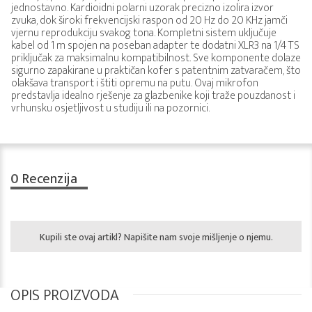
jednostavno. Kardioidni polarni uzorak precizno izolira izvor
zvuka, dok široki frekvencijski raspon od 20 Hz do 20 KHz jamči
vjernu reprodukciju svakog tona. Kompletni sistem uključuje
kabel od 1 m spojen na poseban adapter te dodatni XLR3 na 1/4 TS
priključak za maksimalnu kompatibilnost. Sve komponente dolaze
sigurno zapakirane u praktičan kofer s patentnim zatvaračem, što
olakšava transport i štiti opremu na putu. Ovaj mikrofon
predstavlja idealno rješenje za glazbenike koji traže pouzdanost i
vrhunsku osjetljivost u studiju ili na pozornici.
0
Recenzija
Kupili ste ovaj artikl? Napišite nam svoje mišljenje o njemu.
OPIS PROIZVODA