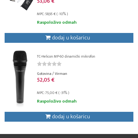
53,06 €
MPC: 58,95 € ( -10% )
Raspoloživo odmah
dodaj u košaricu
TC-Helicon MP-60 dinamički mikrofon
Gotovina / Virman
52,05 €
MPC: 75,00 € ( -31% )
Raspoloživo odmah
dodaj u košaricu