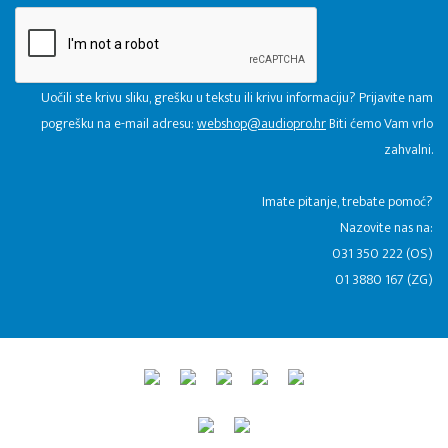
Uočili ste krivu sliku, grešku u tekstu ili krivu informaciju? Prijavite nam
pogrešku na e-mail adresu:
webshop@audiopro.hr
Biti ćemo Vam vrlo
zahvalni.
​Imate pitanje, trebate pomoć?
Nazovite nas na:
031 350 222 (OS)
01 3880 167 (ZG)