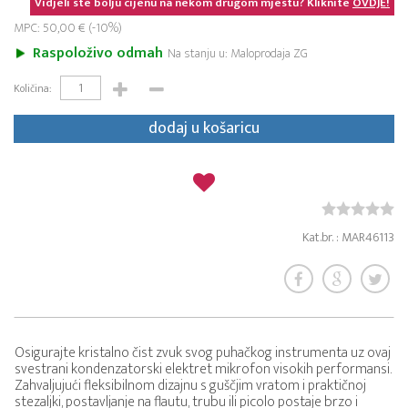
Vidjeli ste bolju cijenu na nekom drugom mjestu? Kliknite
OVDJE!
MPC: 50,00 € (-10%)
Raspoloživo odmah
Na stanju u: Maloprodaja ZG
Količina:
dodaj u košaricu
Kat.br. : MAR46113
Osigurajte kristalno čist zvuk svog puhačkog instrumenta uz ovaj
svestrani kondenzatorski elektret mikrofon visokih performansi.
Zahvaljujući fleksibilnom dizajnu s guščjim vratom i praktičnoj
stezaljki, postavljanje na flautu, trubu ili picolo postaje brzo i