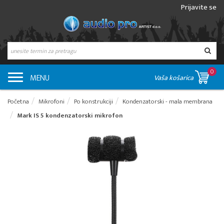
Prijavite se
0
MENU
Vaša košarica
Početna
Mikrofoni
Po konstrukciji
Kondenzatorski - mala membrana
Mark IS 5 kondenzatorski mikrofon