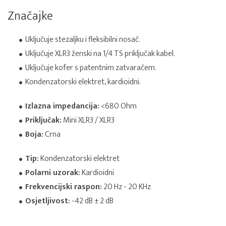
Značajke
Uključuje stezaljku i fleksibilni nosač.
Uključuje XLR3 ženski na 1/4 TS priključak kabel.
Uključuje kofer s patentnim zatvaračem.
Kondenzatorski elektret, kardioidni.
Izlazna impedancija:
<680 Ohm
Priključak:
Mini XLR3 / XLR3
Boja:
Crna
Tip:
Kondenzatorski elektret
Polarni uzorak:
Kardioidni
Frekvencijski raspon:
20 Hz - 20 KHz
Osjetljivost:
-42 dB ± 2 dB