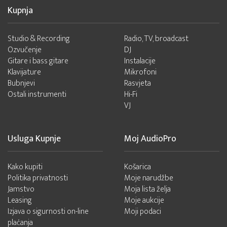
Kupnja
Studio & Recording
Radio, TV, broadcast
Ozvučenje
DJ
Gitare i bass gitare
Instalacije
Klavijature
Mikrofoni
Bubnjevi
Rasvjeta
Ostali instrumenti
Hi-Fi
VJ
Usluga Kupnje
Moj AudioPro
Kako kupiti
Košarica
Politika privatnosti
Moje narudžbe
Jamstvo
Moja lista želja
Leasing
Moje aukcije
Izjava o sigurnosti on-line
Moji podaci
plaćanja