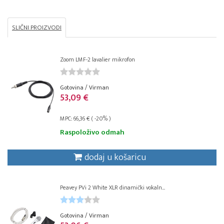
SLIČNI PROIZVODI
Zoom LMF-2 lavalier mikrofon
Gotovina / Virman
53,09 €
MPC: 66,36 € ( -20% )
Raspoloživo odmah
dodaj u košaricu
Peavey PVi 2 White XLR dinamički vokaln...
Gotovina / Virman